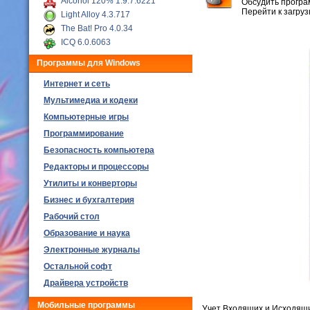
Alcohol 120% 1.9.7.6221
Обсудить програ
Перейти к загру
Light Alloy 4.3.717
The Bat! Pro 4.0.34
ICQ 6.0.6063
Программы для Windows
Интернет и сеть
Мультимедиа и кодеки
Компьютерные игры
Программирование
Безопасность компьютера
Редакторы и процессоры
Утилиты и конверторы
Бизнес и бухгалтерия
Рабочий стол
Образование и наука
Электронные журналы
Остальной софт
Драйвера устройств
Мобильные программы
Учет Входящих и Исходящи