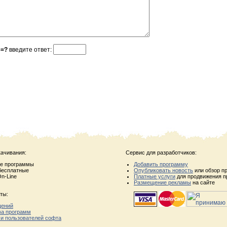
6=?
введите ответ:
качивания:
Сервис для разработчиков:
ые программы
Добавить программу
бесплатные
Опубликовать новость
или обзор п
n-Line
Платные услуги
для продвижения п
Размещение рекламы
на сайте
ты:
щений
ва программ
 и пользователей софта