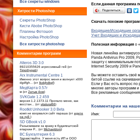
Все секреты windows
Если данная программа по
Поделиться…
Хитрости Photoshop
Секреты PhotoShop
Скачать похожие програ
Кисти Abobe PhotoShop
Входящие/Исходящие орга
Плагины Фотошоп
Учет Входящих и Исходящи
Настройка PhotoShop
Все хитрости photoshop
Полезная информация
о 
Новая линейка антивирусов
Комментарии программ
Panda Antivirus Pro 2009, 
защиту с минимальным потр
Alteros 3D 3.0
Internet Security 2009 и P
89210355626 агрессивный гей (от
Timothygab
)
Вы можете оставить своё 
Arx Instrumental Centre 1
битой ссылке на скачивани
Именно этот вопрос меня и волнует x000
dgdfgh... (от
Ikxkjhdkgf
)
Если у Вас есть вопрос по
МедКарта 0.57r
многие авторы программ и
м (от
2атьм 4ом
)
Все рекламные сообщения 
SVKGate 1.2.459
версия 1.2.1373.11 Пропало меню, как
восстан... (от
vitalural66
)
Комментарии на наше
Rootkit Unhooker 3.0 Beta
комп не взорвался сайт параша (от
идите
Имя:
на хуй
)
SD GBook v1.0
Разыскиваем за кражу в будaпештской
епархии Р... (от
Michaeldom
)
ВС:Бухгалтерия 6.3
Здравствуйте. У меня есть ИП и ООО