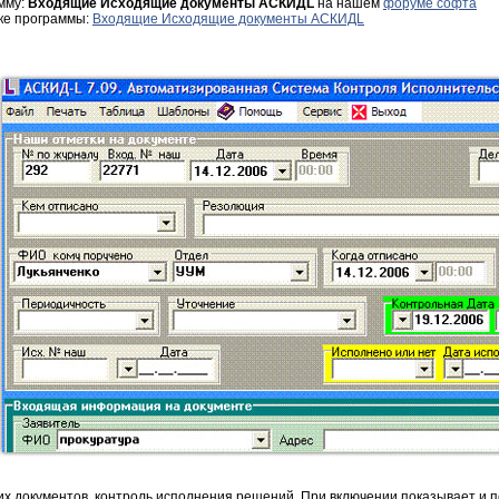
мму:
Входящие Исходящие документы АСКИДL
на нашем
форуме софта
зке программы:
Входящие Исходящие документы АСКИДL
х документов, контроль исполнения решений. При включении показывает и п