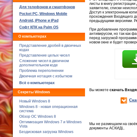
листы в книгу регистрации
Для телефонов и смартфонов
заявителю, списки неиспо
Доступ к электронным копи
Poсket PC, Windows Mobile
прохождения Входящего до
Android, iPhone и iPad
предыдущими версиями. Р
Софт КПК на Palm OS
При добавление программы
антивирусом, но так как ф
О компьютерах
перед загрузкой программ
новом окне и будет провер
Представление дробей в двоичных
кодах
Представление целых чисел
Сложение чисел в двоичном
дополнительном коде
Проблема переполнении
Двоичная нотация с избытком
Всё о компьютерах
Вы можете
скачать Входя
Секреты Windows
Ска
Новый Windows 8
Windows 8 - новая операционная
система
Обзор ОС Windows 8
Оптимизация Windows 7 и Windows
Мы не размещаем на своё
Vista
документы АСКИДL.
Бездисковая загрузка Windows