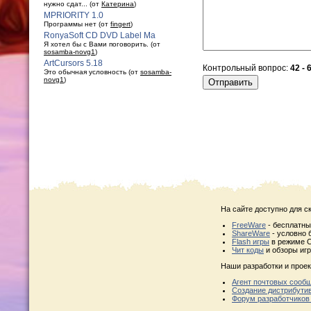
нужно сдат... (от
Катерина
)
MPRIORITY 1.0
Программы нет (от
fingert
)
RonyaSoft CD DVD Label Ma
Я хотел бы с Вами поговорить. (от
sosamba-novg1
)
ArtCursors 5.18
Контрольный вопрос:
42 - 
Это обычная условность (от
sosamba-
novg1
)
На сайте доступно для с
FreeWare
- бесплатн
ShareWare
- условно 
Flash игры
в режиме O
Чит коды
и обзоры игр
Наши разработки и проек
Агент почтовых сооб
Создание дистрибути
Форум разработчиков