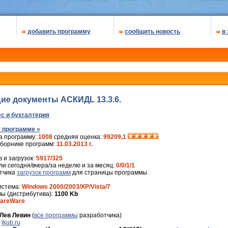
добавить программу
сообщить новость
в
е документы АСКИДL 13.3.6.
с и бухгалтерия
 программе »
а программу:
1008
средняя оценка:
99209,1
сборнике программ:
11.03.2013 г.
 и загрузок:
5917/325
и сегодня/вчера/за неделю и за месяц:
0/0/1/1
ётчика
загрузок программ
для страницы программы.
истема:
Windows 2000/2003/XP/Vista/7
ы (дистрибутива):
1100 Kb
areWare
Лев Левин
(
все программы
разработчика)
:
lkub.ru