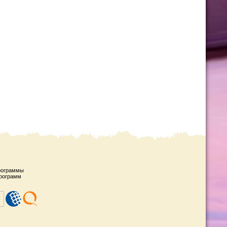
рограммы
рограмм