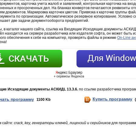
 документов, карточка учета жалоб и заявлений, контрольная карточка на вхо
лненных и просроченных дел. На бланках конвертов печатаются реквизиты от
ям документов. Маркировка карточек цветом. Привязка к карточке группы фа
кумента по организации. Автоматическое резервное копирование. Условно с
ешает две задачи документооборота предприятий.
, в каталог нашего сайта, ссылка на Входящие Исходящие документы АСКИД
айл находится на сервере разработчика или издателя софта, он может быть 
ного обеспечения к себе на компьютер, проверять файлы в режиме
On-Line а
ена!
щие Исходящие документы АСКИДL 13.3.6.
по ссылке разработчика програ
Купить программу
чать программу
1100 Kb
м сайте:
crack, key, генераторы ключей, лицензий и серийников
для программ