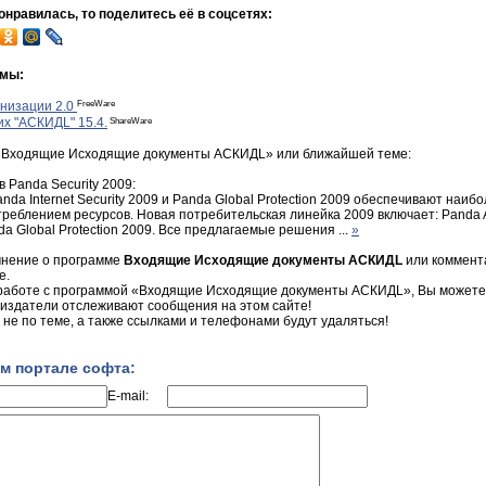
нравилась, то поделитесь её в соцсетях:
ммы:
FreeWare
низации 2.0
ShareWare
х "АСКИДL" 15.4.
«Входящие Исходящие документы АСКИДL» или ближайшей теме:
 Panda Security 2009:
Panda Internet Security 2009 и Panda Global Protection 2009 обеспечивают наи
еблением ресурсов. Новая потребительская линейка 2009 включает: Panda An
anda Global Protection 2009. Все предлагаемые решения ...
»
мнение о программе
Входящие Исходящие документы АСКИДL
или коммента
е.
 работе с программой «Входящие Исходящие документы АСКИДL», Вы можете за
 издатели отслеживают сообщения на этом сайте!
не по теме, а также ссылками и телефонами будут удаляться!
м портале софта:
E-mail: