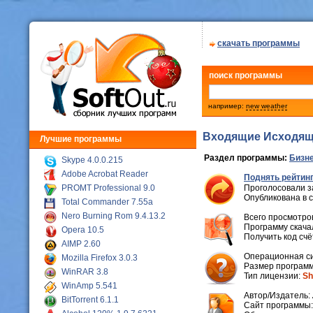
скачать программы
поиск программы
например:
new weather
Входящие Исходящи
Лучшие программы
Раздел программы:
Бизне
Skype 4.0.0.215
Adobe Acrobat Reader
Поднять рейтинг
PROMT Professional 9.0
Проголосовали з
Опубликована в 
Total Commander 7.55a
Nero Burning Rom 9.4.13.2
Всего просмотров
Программу скачал
Opera 10.5
Получить код сч
AIMP 2.60
Операционная с
Mozilla Firefox 3.0.3
Размер программ
WinRAR 3.8
Тип лицензии:
Sh
WinAmp 5.541
Автор/Издатель:
BitTorrent 6.1.1
Cайт программы