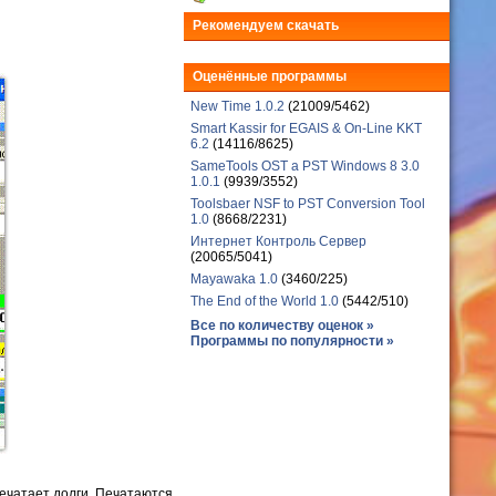
Рекомендуем скачать
Оценённые программы
New Time 1.0.2
(21009/5462)
Smart Kassir for EGAIS & On-Line KKT
6.2
(14116/8625)
SameTools OST a PST Windows 8 3.0
1.0.1
(9939/3552)
Toolsbaer NSF to PST Conversion Tool
1.0
(8668/2231)
Интернет Контроль Сервер
(20065/5041)
Mayawaka 1.0
(3460/225)
The End of the World 1.0
(5442/510)
Все по количеству оценок »
Программы по популярности »
ечатает долги. Печатаются