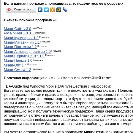
Если данная программа понравилась, то поделитесь её в соцсетях:
Поделиться…
Скачать похожие программы:
FreeWare
Мини-Сайт v.3.0
Shareware
Роза Мини 1.0.0.1
Freeware
Мини-Кулинария 1.0
Freeware
Мини-Магазинчик 1.1
Freeware
Мини-Платежки 1.2
Freeware
Мини-Автопредприятие 1.0
Freeware
Мини-Сервис-Центр 1.0
Freeware
Мини-Прокат 1.0
Freeware
Мини-Опт 1.4
Freeware
Мини-Смета 1.2
Полезная информация
о «Мини-Отель» или ближайшей теме:
TDA-Guide под Windows Mobile для путешествия с комфортом:
Вы узнаете, где можно поселиться, что посмотреть и куда сходить. Полезн
узнать нравы, обычаи и правила поведения в стране, экстренные телефоны
сложной ситуации, с помощью карт вам будет легче ориентироваться. Уд
карты и иллюстрации помогут вам быстро сориентироваться в незнакомой
поддерживает обновление через интернет-ресурс, дающий возможность не
информацию, но и получать техническую поддержку. Наша серия продуктов
отправляется в отпуск и в деловые поездки. Главное их преимущество в то
получает офлайн-информацию независимо от качества связи и цены роуми
лишнего места в вашем багаже и их невозможно забыть дома или в номере 
Вы можете оставить своё мнение о программе
Мини-Отель
или комментари