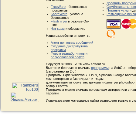
Добавить програм
FreeWare
- бесплатные
Опубликовать нов
программы
Платные услуги
дл
ShareWare
- условно
Размещение рекл
бесплатные
Flash игры
в режиме On-
Line
Чит коды
и обзоры игр
Наши разработки и проекты:
Агент почтовых сообщений
Создание дистрибутива
программ
Форум разработчиков и
пользователей софта
Copyright © 2008 - 2026 www.softout.ru
Быстро и бесплатно скачать
программы
на SoftOut - сбо
(загруженно за 2 с.)
Программы для Windows 7, Linux, Symbian, Google Android, 
компьютерные и flash игры, чит-коды,
документация windows, инструкции и фильтры photoshop,
обзоры софта.
Программы можно скачать по ссылкам авторов или с наш
паролей.
Использование материалов сайта разрешено только с ук