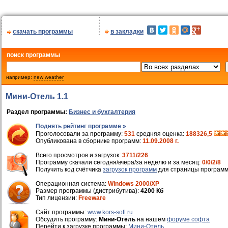
скачать программы
в закладки
поиск программы
например:
new weather
Мини-Отель 1.1
Раздел программы:
Бизнес и бухгалтерия
Поднять рейтинг программе »
Проголосовали за программу:
531
средняя оценка:
188326,5
Опубликована в сборнике программ:
11.09.2008 г.
Всего просмотров и загрузок:
3711/226
Программу скачали сегодня/вчера/за неделю и за месяц:
0/0/2/8
Получить код счётчика
загрузок программ
для страницы программ
Операционная система:
Windows 2000/XP
Размер программы (дистрибутива):
4200 Кб
Тип лицензии:
Freeware
Cайт программы:
www.kors-soft.ru
Обсудить программу:
Мини-Отель
на нашем
форуме софта
Перейти к загрузке программы:
Мини-Отель