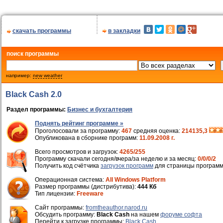
скачать программы
в закладки
поиск программы
например:
new weather
Black Cash 2.0
Раздел программы:
Бизнес и бухгалтерия
Поднять рейтинг программе »
Проголосовали за программу:
467
средняя оценка:
214135,3
Опубликована в сборнике программ:
11.09.2008 г.
Всего просмотров и загрузок:
4265/255
Программу скачали сегодня/вчера/за неделю и за месяц:
0/0/0/2
Получить код счётчика
загрузок программ
для страницы программ
Операционная система:
All Windows Platform
Размер программы (дистрибутива):
444 Кб
Тип лицензии:
Freeware
Cайт программы:
fromtheauthor.narod.ru
Обсудить программу:
Black Cash
на нашем
форуме софта
Перейти к загрузке программы:
Black Cash