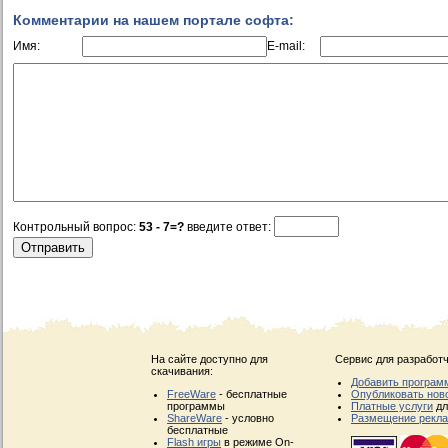
Комментарии на нашем портале софта:
Имя:
E-mail:
Контрольный вопрос:
53 - 7=?
введите ответ:
На сайте доступно для
Сервис для разработч
скачивания:
Добавить програм
FreeWare
- бесплатные
Опубликовать нов
программы
Платные услуги
дл
ShareWare
- условно
Размещение рекл
бесплатные
Flash игры
в режиме On-