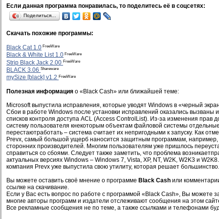
Если данная программа понравилась, то поделитесь её в соцсетях:
Поделиться…
Скачать похожие программы:
FreeWare
Black Cat 1.0
FreeWare
Black & White List 1.0
FreeWare
Strip Black Jack 2.00
Shareware
BLACK 3.06
FreeWare
mySize [black] v1.2
Полезная информация
о «Black Cash» или ближайшей теме:
Microsoft выпустила исправления, которые уводят Windows в «черный экра
Сбои в работе Windows после установки исправлений оказались вызваны 
списков контроля доступа ACL (Access ControlList). Из-за изменения прав 
систему пользователя кнекоторым объектам файловой системы отдельны
перестаютработать – система считает их непригодными к запуску. Как отм
Prevx, самый большой ущерб наносится защитным программам, например
сторонних производителей. Многим пользователям уже пришлось переуста
справиться со сбоями. Следует также заметить, что проблема возникаетпра
актуальных версиях Windows – Windows 7, Vista, XP, NT, W2K, W2K3 и W2K8
компания Prevx уже выпустила свою утилиту, которая решает большинство.
Вы можете оставить своё мнение о программе
Black Cash
или комментарии
ссылке на скачивание.
Если у Вас есть вопрос по работе с программой «Black Cash», Вы можете зад
многие авторы программ и издатели отслеживают сообщения на этом сайт
Все рекламные сообщения не по теме, а также ссылками и телефонами буд