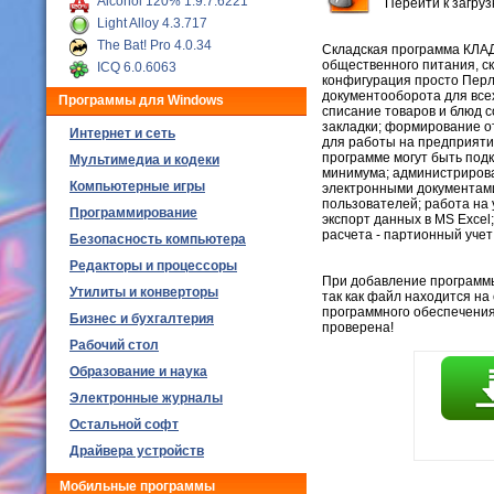
Alcohol 120% 1.9.7.6221
Перейти к загру
Light Alloy 4.3.717
The Bat! Pro 4.0.34
Складская программа КЛАД
общественного питания, ск
ICQ 6.0.6063
конфигурация просто Перл
документооборота для все
Программы для Windows
списание товаров и блюд 
закладки; формирование о
Интернет и сеть
для работы на предприятия
программе могут быть под
Мультимедиа и кодеки
минимума; администрирова
Компьютерные игры
электронными документами
пользователей; работа на 
Программирование
экспорт данных в MS Exce
расчета - партионный учет
Безопасность компьютера
Редакторы и процессоры
При добавление программы,
Утилиты и конверторы
так как файл находится на
программного обеспечения
Бизнес и бухгалтерия
проверена!
Рабочий стол
Образование и наука
Электронные журналы
Остальной софт
Драйвера устройств
Мобильные программы