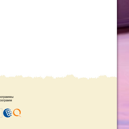
рограммы
рограмм