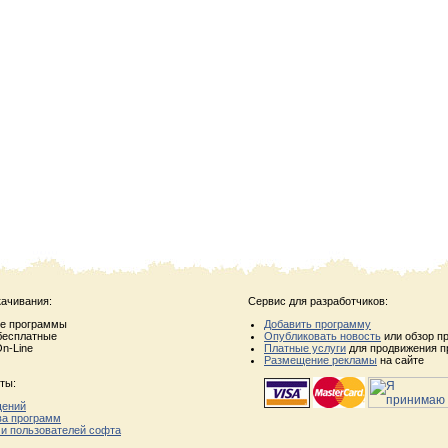
качивания:
Сервис для разработчиков:
ые программы
Добавить программу
бесплатные
Опубликовать новость
или обзор п
n-Line
Платные услуги
для продвижения п
Размещение рекламы
на сайте
ты:
щений
ва программ
 и пользователей софта