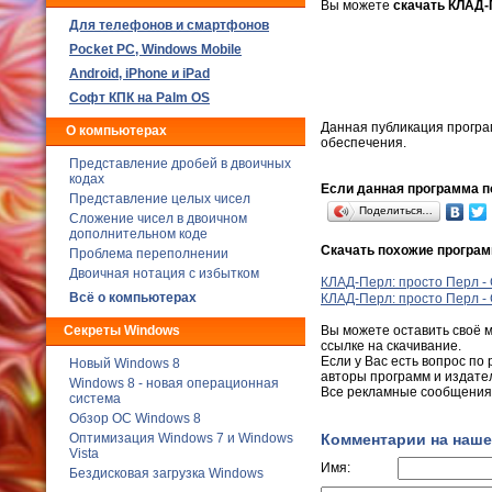
Вы можете
скачать КЛАД-П
Для телефонов и смартфонов
Poсket PC, Windows Mobile
Android, iPhone и iPad
Софт КПК на Palm OS
Данная публикация програ
О компьютерах
обеспечения.
Представление дробей в двоичных
кодах
Если данная программа по
Представление целых чисел
Поделиться…
Сложение чисел в двоичном
дополнительном коде
Скачать похожие програ
Проблема переполнении
Двоичная нотация с избытком
КЛАД-Перл: просто Перл - 
Всё о компьютерах
КЛАД-Перл: просто Перл - 
Вы можете оставить своё 
Секреты Windows
ссылке на скачивание.
Если у Вас есть вопрос по
Новый Windows 8
авторы программ и издате
Windows 8 - новая операционная
Все рекламные сообщения 
система
Обзор ОС Windows 8
Комментарии на наше
Оптимизация Windows 7 и Windows
Vista
Имя:
Бездисковая загрузка Windows