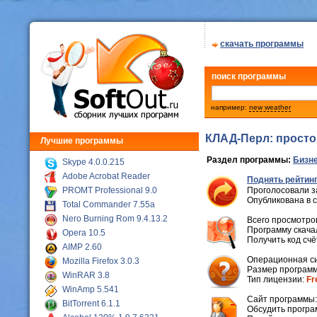
скачать программы
поиск программы
например:
new weather
КЛАД-Перл: просто 
Лучшие программы
Раздел программы:
Бизне
Skype 4.0.0.215
Adobe Acrobat Reader
Поднять рейтинг
PROMT Professional 9.0
Проголосовали з
Опубликована в 
Total Commander 7.55a
Nero Burning Rom 9.4.13.2
Всего просмотров
Программу скачал
Opera 10.5
Получить код сч
AIMP 2.60
Операционная с
Mozilla Firefox 3.0.3
Размер программ
WinRAR 3.8
Тип лицензии:
Fr
WinAmp 5.541
Cайт программы
BitTorrent 6.1.1
Обсудить програ