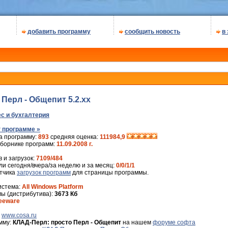
добавить программу
сообщить новость
в
Перл - Общепит 5.2.xx
с и бухгалтерия
 программе »
а программу:
893
средняя оценка:
111984,9
сборнике программ:
11.09.2008 г.
 и загрузок:
7109/484
и сегодня/вчера/за неделю и за месяц:
0/0/1/1
ётчика
загрузок программ
для страницы программы.
истема:
All Windows Platform
ы (дистрибутива):
3673 Кб
eeware
:
www.cosa.ru
мму:
КЛАД-Перл: просто Перл - Общепит
на нашем
форуме софта