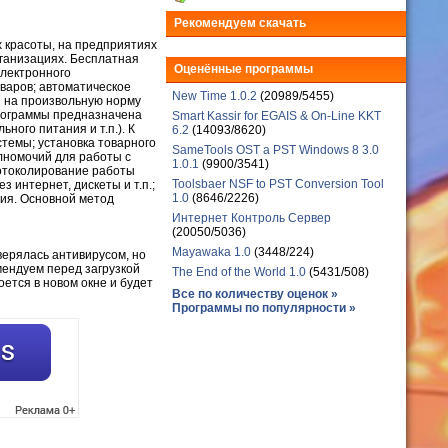
Рекомендуем скачать
 красоты, на предприятиях
рганизациях. Бесплатная
Оценённые программы
электронного
варов; автоматическое
New Time 1.0.2
(20989/5455)
и на произвольную норму
программы предназначена
Smart Kassir for EGAIS & On-Line KKT
ного питания и т.п.). К
6.2
(14093/8620)
темы; установка товарного
SameTools OST a PST Windows 8 3.0
лномочий для работы с
1.0.1
(9900/3541)
ротоколирование работы
Toolsbaer NSF to PST Conversion Tool
 интернет, дискеты и т.п.;
1.0
(8646/2226)
ния. Основной метод
Интернет Контроль Сервер
(20050/5036)
Mayawaka 1.0
(3448/224)
верялась антивирусом, но
мендуем перед загрузкой
The End of the World 1.0
(5431/508)
оется в новом окне и будет
Все по количеству оценок »
Программы по популярности »