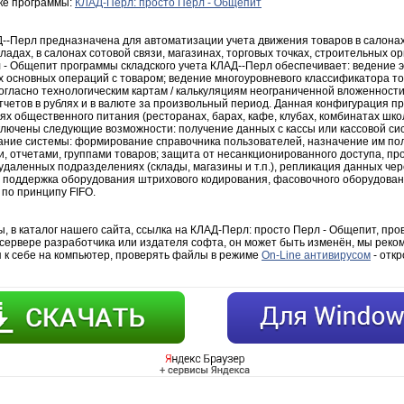
зке программы:
КЛАД-Перл: просто Перл - Общепит
--Перл предназначена для автоматизации учета движения товаров в салонах
ладах, в салонах сотовой связи, магазинах, торговых точках, строительных о
 - Общепит программы складского учета КЛАД--Перл обеспечивает: ведение 
х основных операций с товаром; ведение многоуровневого классификатора то
согласно технологическим картам / калькуляциям неограниченной вложенност
тчетов в рублях и в валюте за произвольный период. Данная конфигурация 
х общественного питания (ресторанах, барах, кафе, клубах, комбинатах школь
ключены следующие возможности: получение данных с кассы или кассовой сис
ние системы: формирование справочника пользователей, назначение им по
, отчетами, группами товаров; защита от несанкционированного доступа, п
удаленных подразделениях (склады, магазины и т.п.), репликация данных через
l; поддержка оборудования штрихового кодирования, фасовочного оборудова
 по принципу FIFO.
 в каталог нашего сайта, ссылка на КЛАД-Перл: просто Перл - Общепит, про
 сервере разработчика или издателя софта, он может быть изменён, мы реко
 к себе на компьютер, проверять файлы в режиме
On-Line антивирусом
- откр