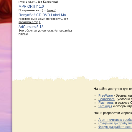
нужно сдат... (от
Катерина
)
MPRIORITY 1.0
Программы нет (от
fingert
)
RonyaSoft CD DVD Label Ma
Я хотел бы с Вами поговорить. (от
sosamba-novg1
)
ArtCursors 5.18
Это обычная условность (от
sosamba-
novg1
)
На сайте доступно для с
FreeWare
- бесплатн
ShareWare
- условно 
Flash игры
в режиме O
Чит коды
и обзоры игр
Наши разработки и проек
Агент почтовых сооб
Создание дистрибути
Форум разработчиков