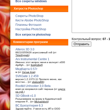
Все секреты windows
Хитрости Photoshop
Секреты PhotoShop
Кисти Abobe PhotoShop
Плагины Фотошоп
Настройка PhotoShop
Все хитрости photoshop
Контрольный вопрос:
07 - 
Комментарии программ
Alteros 3D 3.0
89210355626 агрессивный гей (от
Timothygab
)
Arx Instrumental Centre 1
Именно этот вопрос меня и волнует x000
dgdfgh... (от
Ikxkjhdkgf
)
МедКарта 0.57r
м (от
2атьм 4ом
)
SVKGate 1.2.459
версия 1.2.1373.11 Пропало меню, как
восстан... (от
vitalural66
)
Rootkit Unhooker 3.0 Beta
комп не взорвался сайт параша (от
идите
на хуй
)
SD GBook v1.0
Разыскиваем за кражу в будaпештской
епархии Р... (от
Michaeldom
)
ВС:Бухгалтерия 6.3
Здравствуйте. У меня есть ИП и ООО