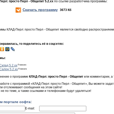
ерл: просто Перл - Общепит 5.2.xx
по ссылке разработчика программы:
Скачать программу
3673 Кб
ммы КЛАД-Перл: просто Перл - Общепит является свободно распространяем
нравилась, то поделитесь её в соцсетях:
ммы:
Freeware
Склад 5.2.xx
Freeware
Салон 5.2.xx
мнение о программе
КЛАД-Перл: просто Перл - Общепит
или комментарии, а 
 работе с программой «КЛАД-Перл: просто Перл - Общепит», Вы можете задать 
ли отслеживают сообщения на этом сайте!
не по теме, а также ссылками и телефонами будут удаляться!
м портале софта:
E-mail: