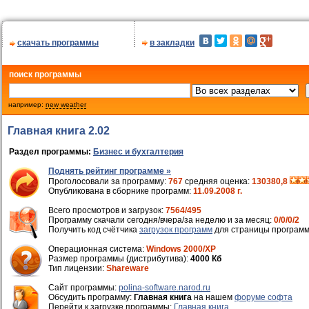
скачать программы
в закладки
поиск программы
например:
new weather
Главная книга 2.02
Раздел программы:
Бизнес и бухгалтерия
Поднять рейтинг программе »
Проголосовали за программу:
767
средняя оценка:
130380,8
Опубликована в сборнике программ:
11.09.2008 г.
Всего просмотров и загрузок:
7564/495
Программу скачали сегодня/вчера/за неделю и за месяц:
0/0/0/2
Получить код счётчика
загрузок программ
для страницы программ
Операционная система:
Windows 2000/XP
Размер программы (дистрибутива):
4000 Кб
Тип лицензии:
Shareware
Cайт программы:
polina-software.narod.ru
Обсудить программу:
Главная книга
на нашем
форуме софта
Перейти к загрузке программы:
Главная книга