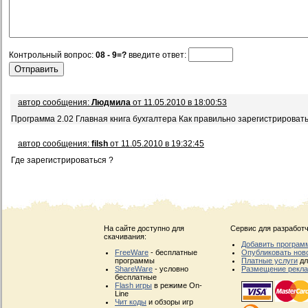
Контрольный вопрос:
08 - 9=?
введите ответ:
автор сообщения:
Людмила
от 11.05.2010 в 18:00:53
Программа 2.02 Главная книга бухгалтера Как правильно зарегистрироват
автор сообщения:
filsh
от 11.05.2010 в 19:32:45
Где зарегистрироваться ?
На сайте доступно для
Сервис для разработч
скачивания:
Добавить програм
FreeWare
- бесплатные
Опубликовать нов
программы
Платные услуги
дл
ShareWare
- условно
Размещение рекл
бесплатные
Flash игры
в режиме On-
Line
Чит коды
и обзоры игр