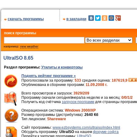
скачать программы
в закладки
поиск программы
например:
new weather
UltraISO 8.65
Раздел программы:
Утилиты и конверторы
Поднять рейтинг программе »
Проголосовали за программу:
533
средняя оценка:
187619,9
Опубликована в сборнике программ:
11.09.2008 г.
Всего просмотров и загрузок:
3929/209
Программу скачали сегодня/вчера/за неделю и за месяц:
0/0/1/2
Получить код счётчика
загрузок программ
для страницы программ
Операционная система:
Windows 2000/XP
Размер программы (дистрибутива):
2640 Кб
Тип лицензии:
Shareware
Cайт программы:
www.ezbsystems.com/ultraiso/index.html
Обсудить программу:
UltraISO
на нашем
форуме софта
Перейти к загрузке программы:
UltraISO