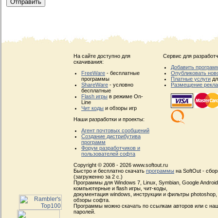
На сайте доступно для
Сервис для разработч
скачивания:
Добавить програм
FreeWare
- бесплатные
Опубликовать нов
программы
Платные услуги
дл
ShareWare
- условно
Размещение рекл
бесплатные
Flash игры
в режиме On-
Line
Чит коды
и обзоры игр
Наши разработки и проекты:
Агент почтовых сообщений
Создание дистрибутива
программ
Форум разработчиков и
пользователей софта
Copyright © 2008 - 2026 www.softout.ru
Быстро и бесплатно скачать
программы
на SoftOut - сбо
(загруженно за 2 с.)
Программы для Windows 7, Linux, Symbian, Google Android, 
компьютерные и flash игры, чит-коды,
документация windows, инструкции и фильтры photoshop,
обзоры софта.
Программы можно скачать по ссылкам авторов или с наш
паролей.