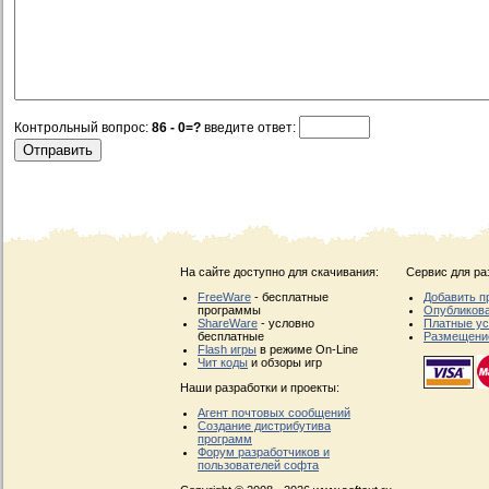
Контрольный вопрос:
86 - 0=?
введите ответ:
На сайте доступно для скачивания:
Сервис для ра
FreeWare
- бесплатные
Добавить п
программы
Опубликова
ShareWare
- условно
Платные ус
бесплатные
Размещени
Flash игры
в режиме On-Line
Чит коды
и обзоры игр
Наши разработки и проекты:
Агент почтовых сообщений
Создание дистрибутива
программ
Форум разработчиков и
пользователей софта