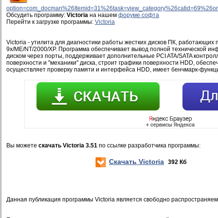
option=com_docman%26Itemid=31%26task=view_category%26catid=69%26o
Обсудить программу:
Victoria
на нашем
форуме софта
Перейти к загрузке программы:
Victoria
Victoria - утилита для диагностики работы жестких дисков ПК, работающих
9x/ME/NT/2000/XP. Программа обеспечивает вывод полной технической ин
диском через порты, поддерживает дополнительные PCI ATA/SATA контролл
поверхности и "механики" диска, строит графики поверхности HDD, обеспеч
осуществляет проверку памяти и интерфейса HDD, имеет бенчмарк-функци
Вы можете
скачать Victoria 3.51
по ссылке разработчика программы:
Скачать Victoria
392 Кб
Данная публикация программы Victoria является свободно распространяе