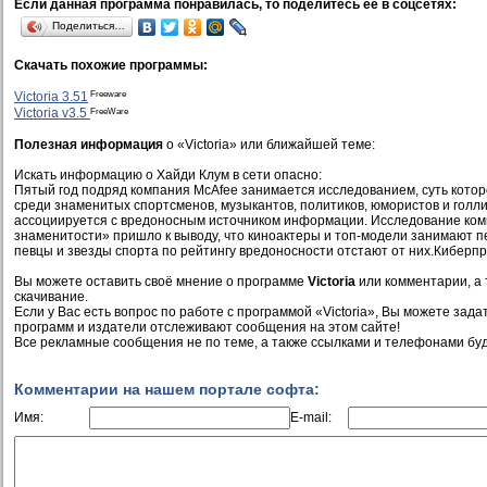
Если данная программа понравилась, то поделитесь её в соцсетях:
Поделиться…
Скачать похожие программы:
Freeware
Victoria 3.51
FreeWare
Victoria v3.5
Полезная информация
о «Victoria» или ближайшей теме:
Искать информацию о Хайди Клум в сети опасно:
Пятый год подряд компания McAfee занимается исследованием, суть которо
среди знаменитых спортсменов, музыкантов, политиков, юмористов и голлив
ассоциируется с вредоносным источником информации. Исследование ко
знаменитости» пришло к выводу, что киноактеры и топ-модели занимают пер
певцы и звезды спорта по рейтингу вредоносности отстают от них.Киберпр
Вы можете оставить своё мнение о программе
Victoria
или комментарии, а 
скачивание.
Если у Вас есть вопрос по работе с программой «Victoria», Вы можете задат
программ и издатели отслеживают сообщения на этом сайте!
Все рекламные сообщения не по теме, а также ссылками и телефонами буд
Комментарии на нашем портале софта:
Имя:
E-mail: