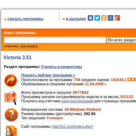
скачать программы
в закладки
поиск программы
например:
new weather
Victoria 3.51
Раздел программы:
Утилиты и конверторы
Поднять рейтинг программе »
Проголосовали за программу:
704
средняя оценка:
142048,1
Опубликована в сборнике программ:
11.09.2008 г.
Всего просмотров и загрузок:
8677/842
Программу скачали сегодня/вчера/за неделю и за месяц:
0/1/1/11
Получить код счётчика
загрузок программ
для страницы программ
Операционная система:
All Windows Platform
Размер программы (дистрибутива):
392 Кб
Тип лицензии:
Freeware
Cайт программы:
hdd-911.com/index.php?