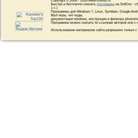
Copyright © 2008 - 2026 www.softout.ru
Быстро и бесплатно скачать
программы
на SoftOut - 
1 с.)
Программы для Windows 7, Linux, Symbian, Google Andro
flash игры, чит-коды,
документация windows, инструкции и фильтры photosh
Программы можно скачать по ссылкам авторов или с н
Использование материалов сайта разрешено только с