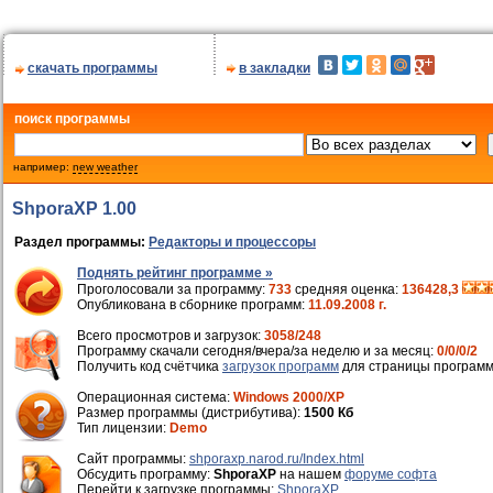
скачать программы
в закладки
поиск программы
например:
new weather
ShporaXP 1.00
Раздел программы:
Редакторы и процессоры
Поднять рейтинг программе »
Проголосовали за программу:
733
средняя оценка:
136428,3
Опубликована в сборнике программ:
11.09.2008 г.
Всего просмотров и загрузок:
3058/248
Программу скачали сегодня/вчера/за неделю и за месяц:
0/0/0/2
Получить код счётчика
загрузок программ
для страницы программ
Операционная система:
Windows 2000/XP
Размер программы (дистрибутива):
1500 Кб
Тип лицензии:
Demo
Cайт программы:
shporaxp.narod.ru/Index.html
Обсудить программу:
ShporaXP
на нашем
форуме софта
Перейти к загрузке программы:
ShporaXP