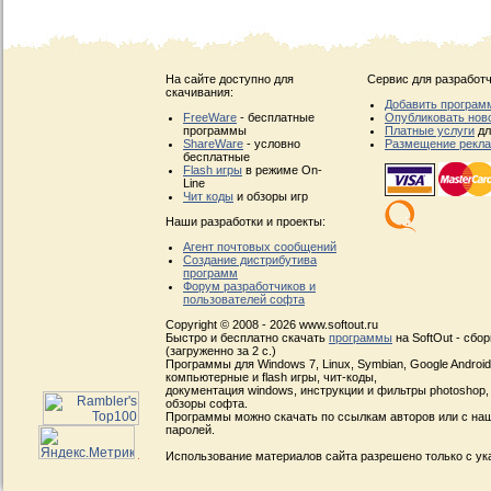
На сайте доступно для
Сервис для разработч
скачивания:
Добавить програм
FreeWare
- бесплатные
Опубликовать нов
программы
Платные услуги
дл
ShareWare
- условно
Размещение рекл
бесплатные
Flash игры
в режиме On-
Line
Чит коды
и обзоры игр
Наши разработки и проекты:
Агент почтовых сообщений
Создание дистрибутива
программ
Форум разработчиков и
пользователей софта
Copyright © 2008 - 2026 www.softout.ru
Быстро и бесплатно скачать
программы
на SoftOut - сбо
(загруженно за 2 с.)
Программы для Windows 7, Linux, Symbian, Google Android, 
компьютерные и flash игры, чит-коды,
документация windows, инструкции и фильтры photoshop,
обзоры софта.
Программы можно скачать по ссылкам авторов или с наш
паролей.
Использование материалов сайта разрешено только с ук