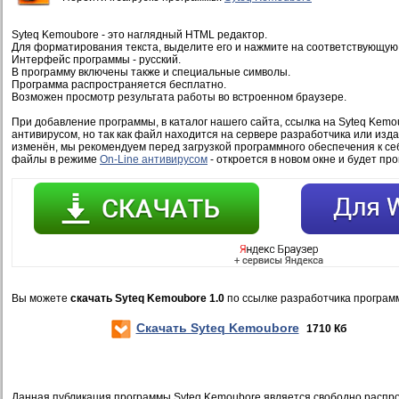
Syteq Kemoubore - это наглядный HTML редактор.
Для форматирования текста, выделите его и нажмите на соответствующую 
Интерфейс программы - русский.
В программу включены также и специальные символы.
Программа распространяется бесплатно.
Возможен просмотр результата работы во встроенном браузере.
При добавление программы, в каталог нашего сайта, ссылка на Syteq Kemo
антивирусом, но так как файл находится на сервере разработчика или изд
изменён, мы рекомендуем перед загрузкой программного обеспечения к се
файлы в режиме
On-Line антивирусом
- откроется в новом окне и будет пр
Вы можете
скачать Syteq Kemoubore 1.0
по ссылке разработчика програм
Скачать Syteq Kemoubore
1710 Кб
Данная публикация программы Syteq Kemoubore является свободно распр