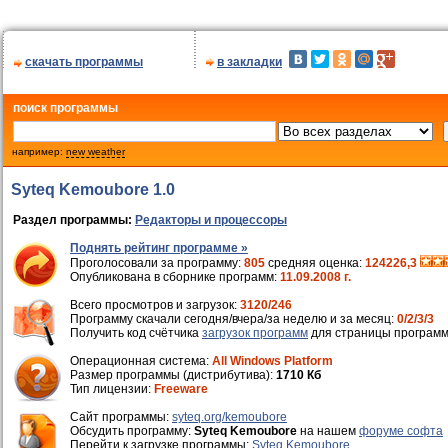
скачать программы
в закладки
поиск программы
например:
new weather
Syteq Kemoubore 1.0
Раздел программы:
Редакторы и процессоры
Поднять рейтинг программе »
Проголосовали за программу:
805
средняя оценка:
124226,3
Опубликована в сборнике программ:
11.09.2008 г.
Всего просмотров и загрузок:
3120/246
Программу скачали сегодня/вчера/за неделю и за месяц:
0/2/3/3
Получить код счётчика
загрузок программ
для страницы программ
Операционная система:
All Windows Platform
Размер программы (дистрибутива):
1710 Кб
Тип лицензии:
Freeware
Cайт программы:
syteq.org/kemoubore
Обсудить программу:
Syteq Kemoubore
на нашем
форуме софта
Перейти к загрузке программы:
Syteq Kemoubore