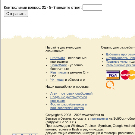
Контрольный вопрос:
31 - 5=?
введите ответ:
На сайте доступно для
Сервис для разработч
скачивания:
Добавить програм
FreeWare
- бесплатные
Опубликовать нов
программы
Платные услуги
дл
ShareWare
- условно
Размещение рекл
бесплатные
Flash игры
в режиме On-
Line
Чит коды
и обзоры игр
Наши разработки и проекты:
Агент почтовых сообщений
Создание дистрибутива
программ
Форум разработчиков и
пользователей софта
Copyright © 2008 - 2026 www.softout.ru
Быстро и бесплатно скачать
программы
на SoftOut - сбо
(загруженно за 1 с.)
Программы для Windows 7, Linux, Symbian, Google Android, 
компьютерные и flash игры, чит-коды,
документация windows, инструкции и фильтры photoshop,