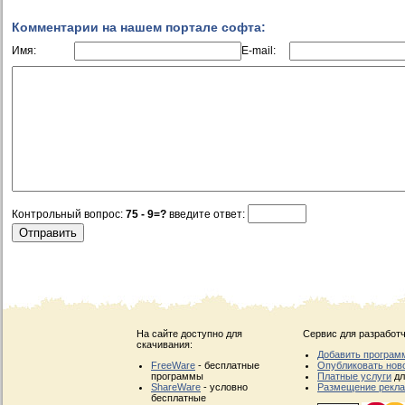
Комментарии на нашем портале софта:
Имя:
E-mail:
Контрольный вопрос:
75 - 9=?
введите ответ:
На сайте доступно для
Сервис для разработч
скачивания:
Добавить програм
FreeWare
- бесплатные
Опубликовать нов
программы
Платные услуги
дл
ShareWare
- условно
Размещение рекл
бесплатные