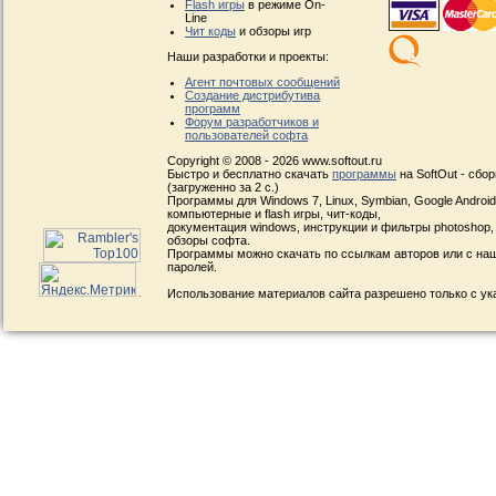
Flash игры
в режиме On-
Line
Чит коды
и обзоры игр
Наши разработки и проекты:
Агент почтовых сообщений
Создание дистрибутива
программ
Форум разработчиков и
пользователей софта
Copyright © 2008 - 2026 www.softout.ru
Быстро и бесплатно скачать
программы
на SoftOut - сбо
(загруженно за 2 с.)
Программы для Windows 7, Linux, Symbian, Google Android, 
компьютерные и flash игры, чит-коды,
документация windows, инструкции и фильтры photoshop,
обзоры софта.
Программы можно скачать по ссылкам авторов или с наш
паролей.
Использование материалов сайта разрешено только с ук