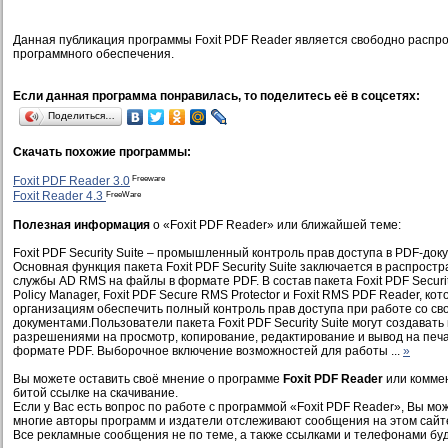
Данная публикация программы Foxit PDF Reader является свободно распр
программного обеспечения.
Если данная программа понравилась, то поделитесь её в соцсетях:
Поделиться…
Скачать похожие программы:
Freeware
Foxit PDF Reader 3.0
FreeWare
Foxit Reader 4.3
Полезная информация
о «Foxit PDF Reader» или ближайшей теме:
Foxit PDF Security Suite – промышленный контроль прав доступа в PDF-док
Основная функция пакета Foxit PDF Security Suite заключается в распрос
службы AD RMS на файлы в формате PDF. В состав пакета Foxit PDF Security
Policy Manager, Foxit PDF Secure RMS Protector и Foxit RMS PDF Reader, ко
организациям обеспечить полный контроль прав доступа при работе со св
документами.Пользователи пакета Foxit PDF Security Suite могут создават
разрешениями на просмотр, копирование, редактирование и вывод на печ
формате PDF. Выборочное включение возможностей для работы ...
»
Вы можете оставить своё мнение о программе
Foxit PDF Reader
или коммен
битой ссылке на скачивание.
Если у Вас есть вопрос по работе с программой «Foxit PDF Reader», Вы може
многие авторы программ и издатели отслеживают сообщения на этом сайт
Все рекламные сообщения не по теме, а также ссылками и телефонами буд