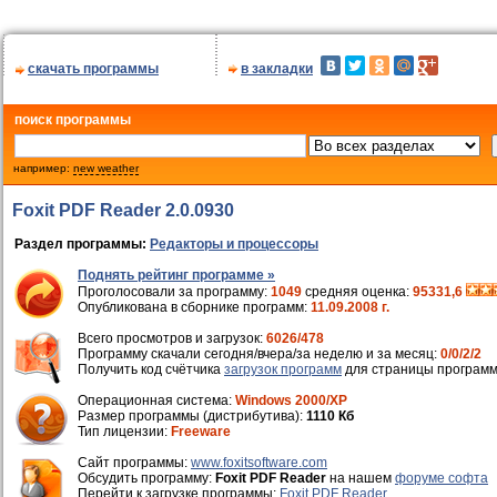
скачать программы
в закладки
поиск программы
например:
new weather
Foxit PDF Reader 2.0.0930
Раздел программы:
Редакторы и процессоры
Поднять рейтинг программе »
Проголосовали за программу:
1049
средняя оценка:
95331,6
Опубликована в сборнике программ:
11.09.2008 г.
Всего просмотров и загрузок:
6026/478
Программу скачали сегодня/вчера/за неделю и за месяц:
0/0/2/2
Получить код счётчика
загрузок программ
для страницы программ
Операционная система:
Windows 2000/XP
Размер программы (дистрибутива):
1110 Кб
Тип лицензии:
Freeware
Cайт программы:
www.foxitsoftware.com
Обсудить программу:
Foxit PDF Reader
на нашем
форуме софта
Перейти к загрузке программы:
Foxit PDF Reader