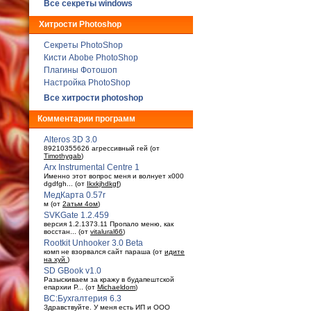
Все секреты windows
Хитрости Photoshop
Секреты PhotoShop
Кисти Abobe PhotoShop
Плагины Фотошоп
Настройка PhotoShop
Все хитрости photoshop
Комментарии программ
Alteros 3D 3.0
89210355626 агрессивный гей (от
Timothygab
)
Arx Instrumental Centre 1
Именно этот вопрос меня и волнует x000
dgdfgh... (от
Ikxkjhdkgf
)
МедКарта 0.57r
м (от
2атьм 4ом
)
SVKGate 1.2.459
версия 1.2.1373.11 Пропало меню, как
восстан... (от
vitalural66
)
Rootkit Unhooker 3.0 Beta
комп не взорвался сайт параша (от
идите
на хуй
)
SD GBook v1.0
Разыскиваем за кражу в будaпештской
епархии Р... (от
Michaeldom
)
ВС:Бухгалтерия 6.3
Здравствуйте. У меня есть ИП и ООО