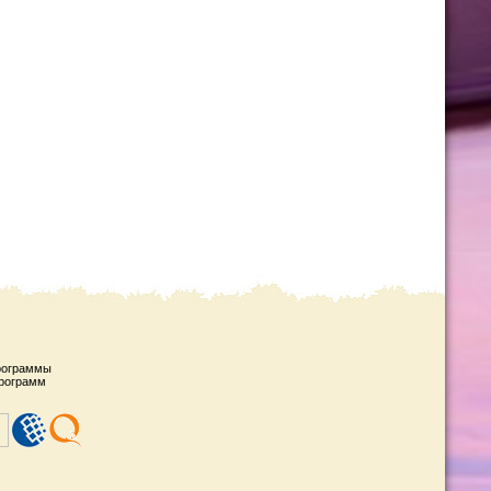
рограммы
рограмм