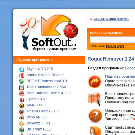
скачать программы
поиск программы
например:
new weather
RogueRemover 1.24
Лучшие программы
Раздел программы:
Безо
Skype 4.0.0.215
Adobe Acrobat Reader
Поднять рейтинг
PROMT Professional 9.0
Проголосовали з
Опубликована в 
Total Commander 7.55a
Nero Burning Rom 9.4.13.2
Всего просмотров
Программу скачал
Opera 10.5
Получить код сч
AIMP 2.60
Операционная с
Mozilla Firefox 3.0.3
Размер программ
WinRAR 3.8
Тип лицензии:
Fr
WinAmp 5.541
Cайт программы
BitTorrent 6.1.1
Обсудить програ