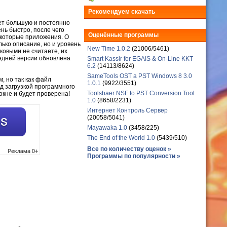
Рекомендуем скачать
ет большую и постоянно
ь быстро, после чего
Оценённые программы
екоторые приложения. О
ько описание, но и уровень
New Time 1.0.2
(21006/5461)
овыми не считаете, их
ледней версии обновлена
Smart Kassir for EGAIS & On-Line KKT
6.2
(14113/8624)
SameTools OST a PST Windows 8 3.0
, но так как файл
1.0.1
(9922/3551)
д загрузкой программного
Toolsbaer NSF to PST Conversion Tool
окне и будет проверена!
1.0
(8658/2231)
Интернет Контроль Сервер
(20058/5041)
Mayawaka 1.0
(3458/225)
The End of the World 1.0
(5439/510)
Все по количеству оценок »
Программы по популярности »