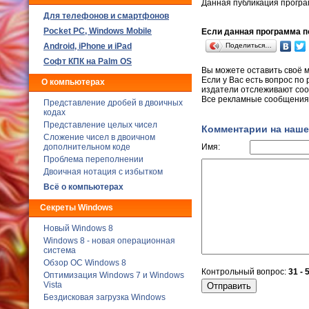
Данная публикация прогр
Для телефонов и смартфонов
Poсket PC, Windows Mobile
Если данная программа по
Android, iPhone и iPad
Поделиться…
Софт КПК на Palm OS
Вы можете оставить своё 
Если у Вас есть вопрос по
О компьютерах
издатели отслеживают соо
Все рекламные сообщения 
Представление дробей в двоичных
кодах
Представление целых чисел
Комментарии на наше
Сложение чисел в двоичном
дополнительном коде
Имя:
Проблема переполнении
Двоичная нотация с избытком
Всё о компьютерах
Секреты Windows
Новый Windows 8
Windows 8 - новая операционная
система
Обзор ОС Windows 8
Контрольный вопрос:
31 - 
Оптимизация Windows 7 и Windows
Vista
Бездисковая загрузка Windows