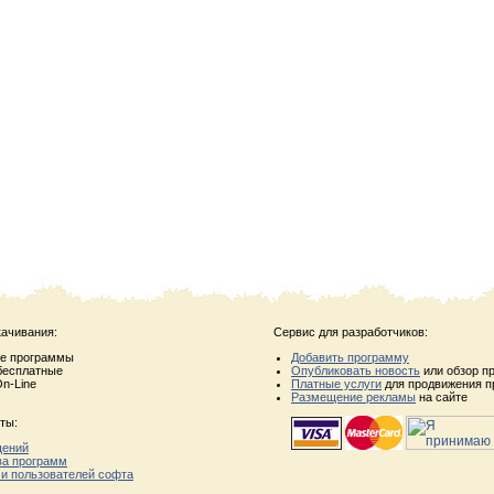
качивания:
Сервис для разработчиков:
ые программы
Добавить программу
бесплатные
Опубликовать новость
или обзор п
n-Line
Платные услуги
для продвижения п
Размещение рекламы
на сайте
ты:
щений
ва программ
 и пользователей софта