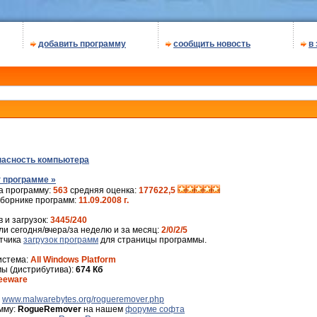
добавить программу
сообщить новость
в
пасность компьютера
 программе »
а программу:
563
средняя оценка:
177622,5
сборнике программ:
11.09.2008 г.
 и загрузок:
3445/240
и сегодня/вчера/за неделю и за месяц:
2/0/2/5
ётчика
загрузок программ
для страницы программы.
истема:
All Windows Platform
ы (дистрибутива):
674 Кб
eeware
:
www.malwarebytes.org/rogueremover.php
мму:
RogueRemover
на нашем
форуме софта