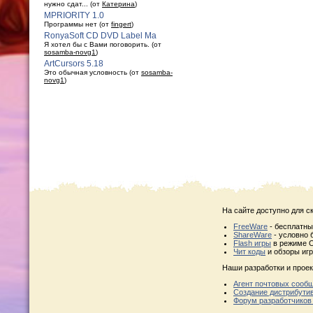
нужно сдат... (от
Катерина
)
MPRIORITY 1.0
Программы нет (от
fingert
)
RonyaSoft CD DVD Label Ma
Я хотел бы с Вами поговорить. (от
sosamba-novg1
)
ArtCursors 5.18
Это обычная условность (от
sosamba-
novg1
)
На сайте доступно для с
FreeWare
- бесплатн
ShareWare
- условно 
Flash игры
в режиме O
Чит коды
и обзоры игр
Наши разработки и проек
Агент почтовых сооб
Создание дистрибути
Форум разработчиков