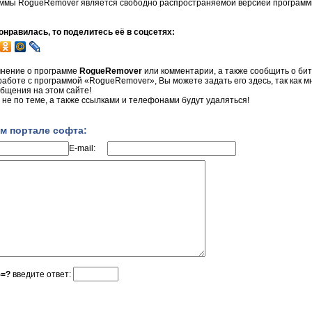
аммы RogueRemover является свободно распространяемой версией программ
нравилась, то поделитесь её в соцсетях:
мнение о программе
RogueRemover
или комментарии, а также сообщить о бит
 работе с программой «RogueRemover», Вы можете задать его здесь, так как 
бщения на этом сайте!
не по теме, а также ссылками и телефонами будут удаляться!
м портале софта:
E-mail:
5=?
введите ответ: