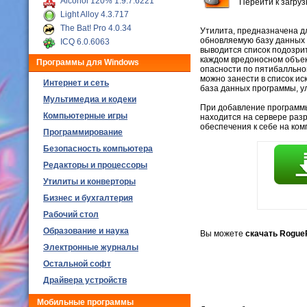
Alcohol 120% 1.9.7.6221
Перейти к загру
Light Alloy 4.3.717
The Bat! Pro 4.0.34
Утилита, предназначена д
обновляемую базу данных 
ICQ 6.0.6063
выводится список подозри
каждом вредоносном объек
Программы для Windows
опасности по пятибалльно
можно занести в список ис
Интернет и сеть
база данных программы, у
Мультимедиа и кодеки
При добавление программы,
Компьютерные игры
находится на сервере раз
обеспечения к себе на ко
Программирование
Безопасность компьютера
Редакторы и процессоры
Утилиты и конверторы
Бизнес и бухгалтерия
Рабочий стол
Образование и наука
Вы можете
скачать Rogue
Электронные журналы
Остальной софт
Драйвера устройств
Мобильные программы