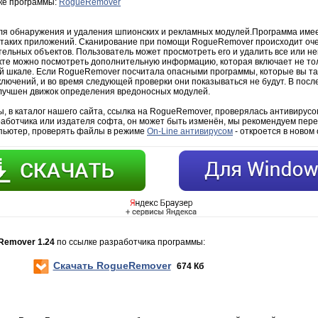
зке программы:
RogueRemover
ля обнаружения и удаления шпионских и рекламных модулей.Программа име
таких приложений. Сканирование при помощи RogueRemover происходит очен
тельных объектов. Пользователь может просмотреть его и удалить все или н
те можно посмотреть дополнительную информацию, которая включает не тол
й шкале. Если RogueRemover посчитала опасными программы, которые вы так
ключений, и во время следующей проверки они показываться не будут. В пос
лучшен движок определения вредоносных модулей.
 в каталог нашего сайта, ссылка на RogueRemover, проверялась антивирусом
работчика или издателя софта, он может быть изменён, мы рекомендуем пере
мпьютер, проверять файлы в режиме
On-Line антивирусом
- откроется в новом 
Remover 1.24
по ссылке разработчика программы:
Скачать RogueRemover
674 Кб