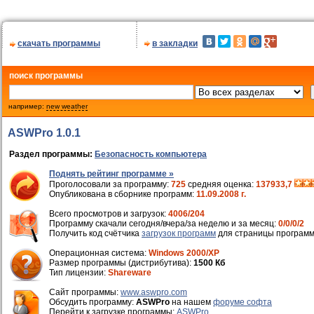
скачать программы
в закладки
поиск программы
например:
new weather
ASWPro 1.0.1
Раздел программы:
Безопасность компьютера
Поднять рейтинг программе »
Проголосовали за программу:
725
средняя оценка:
137933,7
Опубликована в сборнике программ:
11.09.2008 г.
Всего просмотров и загрузок:
4006/204
Программу скачали сегодня/вчера/за неделю и за месяц:
0/0/0/2
Получить код счётчика
загрузок программ
для страницы программ
Операционная система:
Windows 2000/XP
Размер программы (дистрибутива):
1500 Кб
Тип лицензии:
Shareware
Cайт программы:
www.aswpro.com
Обсудить программу:
ASWPro
на нашем
форуме софта
Перейти к загрузке программы:
ASWPro