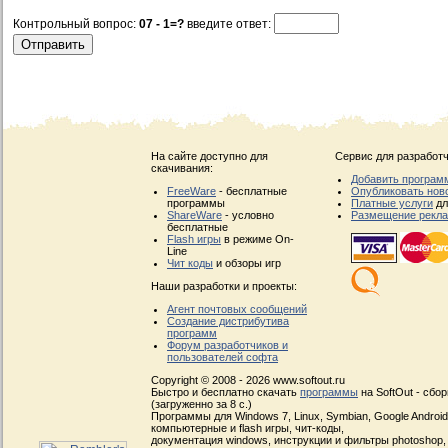
Контрольный вопрос:
07 - 1=?
введите ответ:
На сайте доступно для
Сервис для разработч
скачивания:
Добавить програм
FreeWare
- бесплатные
Опубликовать нов
программы
Платные услуги
дл
ShareWare
- условно
Размещение рекл
бесплатные
Flash игры
в режиме On-
Line
Чит коды
и обзоры игр
Наши разработки и проекты:
Агент почтовых сообщений
Создание дистрибутива
программ
Форум разработчиков и
пользователей софта
Copyright © 2008 - 2026 www.softout.ru
Быстро и бесплатно скачать
программы
на SoftOut - сбо
(загруженно за 8 с.)
Программы для Windows 7, Linux, Symbian, Google Android, 
компьютерные и flash игры, чит-коды,
документация windows, инструкции и фильтры photoshop,