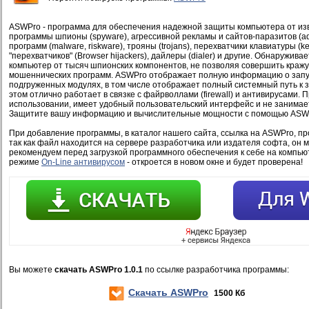
ASWPro - программа для обеспечения надежной защиты компьютера от изве
программы шпионы (spyware), агрессивной рекламы и сайтов-паразитов (a
программ (malware, riskware), трояны (trojans), перехватчики клавиатуры (k
"перехватчиков" (Browser hijackers), дайлеры (dialer) и другие. Обнаружив
компьютер от тысяч шпионских компонентов, не позволяя совершить кражу
мошеннических программ. ASWPro отображает полную информацию о зап
подгруженных модулях, в том числе отображает полный системный путь к 
этом отлично работает в связке с файрволлами (firewall) и антивирусами. 
использовании, имеет удобный пользовательский интерфейс и не занимае
Защитите вашу информацию и вычислительные мощности с помощью ASW
При добавление программы, в каталог нашего сайта, ссылка на ASWPro, пр
так как файл находится на сервере разработчика или издателя софта, он 
рекомендуем перед загрузкой программного обеспечения к себе на компью
режиме
On-Line антивирусом
- откроется в новом окне и будет проверена!
Вы можете
скачать ASWPro 1.0.1
по ссылке разработчика программы:
Скачать ASWPro
1500 Кб