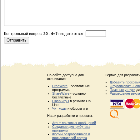
Контрольный вопрос:
20 - 4=?
введите ответ:
На сайте доступно для
Сервис для разработч
скачивания:
Добавить програм
FreeWare
- бесплатные
Опубликовать нов
программы
Платные услуги
дл
ShareWare
- условно
Размещение рекл
бесплатные
Flash игры
в режиме On-
Line
Чит коды
и обзоры игр
Наши разработки и проекты:
Агент почтовых сообщений
Создание дистрибутива
программ
Форум разработчиков и
пользователей софта