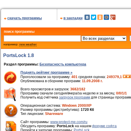
скачать программы
в закладки
поиск программы
например:
new weather
PortsLock 1.8
Раздел программы:
Безопасность компьютера
Поднять рейтинг программе »
Проголосовали за программу:
401
средняя оценка:
249379,1
Опубликована в сборнике программ:
11.09.2008 г.
Всего просмотров и загрузок:
3682/182
Программу скачали сегодня/вчера/за неделю и за месяц:
0/0/1/1
Получить код счётчика
загрузок программ
для страницы программ
Операционная система:
Windows 2000/XP
Размер программы (дистрибутива):
1720 Кб
Тип лицензии:
Shareware
Cайт программы:
www.protect-me.com/ru
Обсудить программу:
PortsLock
на нашем
форуме софта
Перейти к загрузке программы:
PortsLock