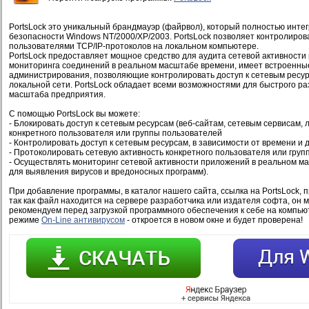
PortsLock это уникальный брандмауэр (файрвол), который полностью инте
безопасности Windows NT/2000/XP/2003. PortsLock позволяет контролиров
пользователями TCP/IP-протоколов на локальном компьютере.
PortsLock предоставляет мощное средство для аудита сетевой активности
мониторинга соединений в реальном масштабе времени, имеет встроенны
администрирования, позволяющие контролировать доступ к сетевым ресур
локальной сети. PortsLock обладает всеми возможностями для быстрого ра
масштаба предприятия.
С помощью PortsLock вы можете:
- Блокировать доступ к сетевым ресурсам (веб-сайтам, сетевым сервисам, л
конкретного пользователя или группы пользователей
- Контролировать доступ к сетевым ресурсам, в зависимости от времени и 
- Протоколировать сетевую активность конкретного пользователя или гру
- Осуществлять мониторинг сетевой активности приложений в реальном м
для выявления вирусов и вредоносных программ).
При добавление программы, в каталог нашего сайта, ссылка на PortsLock, 
так как файл находится на сервере разработчика или издателя софта, он 
рекомендуем перед загрузкой программного обеспечения к себе на компью
режиме
On-Line антивирусом
- откроется в новом окне и будет проверена!