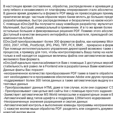
В настоящее время составление, обработка, распределение и архивация 
силу гибкого и независимого от платформы оперирования стало абсолютн
В данное время документы в формате PDF ввиду их превосходящих преи
практически везде- частным образом через банки вплоть до больших пред
разрабатываемые, быстро распределяемые и безразлично на каком носит
С помощью eDoc2pdf Вы получаете нашу новейшую разработку- мультитала
Маленький, быстрый, универсальный в применении. И в то же время боле
остальные большие и фиксированные решения PDF. Помимо этого абсолю
Доступный в качестве внешнего интерфейса пользователя, прикладной си
компонентов ActiveX.
EDoc2pdf преобразовывает более 300 форматов файла, как например Microsof
2003, 2007, HTML, PostScript, JPG, PNG, TIFF, PCX, BMP,… прекрасно в фор
При помощи интеллектуального управления директорией возможно также 
процессов, к примеру для того, чтобы контроллировать Вашу папку на нали
только в ней находятся заданные величины файла они автоматически выво
желаемого Вам формата.
eDoc2pdf идеально приспасабливается Вам с помощью 3 доступных версий
стабильность всё равно ли в Frontend или в разработанных Вами компонен
Данные факты Вас поразят:
-неограниченное количество преобразования PDF также в пакете обработ
-нет необходимости в программном обеспечении Adobe или других прогр
-поддерживает более 300 типов данных а также автоматическую выдачу в к
тектовых данных
- Преобразовывает данные HTML даже в том случае, если они содержат CSS
- Преобразовывает сам целые веб сайты live с помощью простого задания
-Заимствует автоматически MS World гиперссылки и корректурные знаки в
-Автоматичский ввод типов шрифта и поддержка 128битного кодирования
-Неограниченные значения разрешения и сжатия данных
-Автоматический контроль и выполнение команды программы неограничен
-1 нажатие кнопки мыши обработка PDF: разделять или соединять докуме
нажатий кнопки мыши