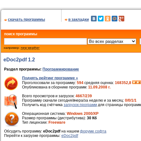
скачать программы
в закладки
поиск программы
например:
new weather
eDoc2pdf 1.2
Раздел программы:
Программирование
Поднять рейтинг программе »
Проголосовали за программу:
594
средняя оценка:
168352,8
Опубликована в сборнике программ:
11.09.2008 г.
Всего просмотров и загрузок:
4667/239
Программу скачали сегодня/вчера/за неделю и за месяц:
0/0/1/1
Получить код счётчика
загрузок программ
для страницы программ
Операционная система:
Windows 2000/XP
Размер программы (дистрибутива):
30 Кб
Тип лицензии:
Freeware
Обсудить программу:
eDoc2pdf
на нашем
форуме софта
Перейти к загрузке программы:
eDoc2pdf