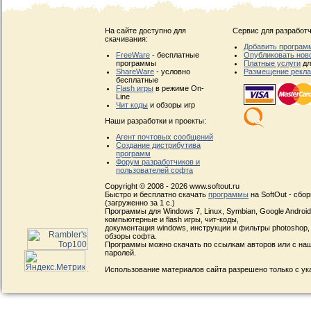
На сайте доступно для
Сервис для разработч
скачивания:
Добавить програм
FreeWare
- бесплатные
Опубликовать нов
программы
Платные услуги
дл
ShareWare
- условно
Размещение рекл
бесплатные
Flash игры
в режиме On-
Line
Чит коды
и обзоры игр
Наши разработки и проекты:
Агент почтовых сообщений
Создание дистрибутива
программ
Форум разработчиков и
пользователей софта
Copyright © 2008 - 2026 www.softout.ru
Быстро и бесплатно скачать
программы
на SoftOut - сбо
(загруженно за 1 с.)
Программы для Windows 7, Linux, Symbian, Google Android, 
компьютерные и flash игры, чит-коды,
документация windows, инструкции и фильтры photoshop,
обзоры софта.
Программы можно скачать по ссылкам авторов или с наш
паролей.
Использование материалов сайта разрешено только с ук