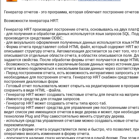
Генератор отчетов - это программа, которая облегчает построение отчетов
Возможности генератора HRT:
Генератор HRT производит построение отчета, основываясь на двух плат
- для получения и обработки данных используется язык запросов SQL. По
производится средствами ODBC;
- для визуального оформления полученных данных используется язык HTM
- Форма отчета представляет собой HTML файл, который содержит HRT вст
описывают структуру отчета. Автоматизация достигается за счет того, что
описываются отдельные области отчета, в областях описываются поля. Дл
задаются свойства. После обработки формы отчет получается в виде HTM
- Возможность подключения к различным базам данных через источник д
отчета можно подключаться к нескольким базам данных через соответству
- Перед построением отчета, есть возможность интерактивно запросить у 
необходимые для построения отчета. Генератор HRT снабжен средствами 
построения диалоговых форм.
- Готовый отчет пользователь может открыть на редактирование в програм
сохранить в виде HTML - файла.
- Генератор HRT может создавать текстовые отчеты для печати на матрич
- Имеются средства для отладки запросов.
- Генератор HRT может создавать отчеты типа кросс-таб.
- Генератор HRT имеет средства для управления уже построенными отчет
видит список уже имеющихся отчетов в виде дерева и может, при необход
технологии Plug and Play самостоятельно менять структуру дерева.
- используя средства управления отчетами можно создавать новые отчеты 
перекомпиляции.
- доступ к форме отчета осуществляется легко и быстро, что позволяет, п
оперативно вносить изменения в форму отчета.
- допускается наличие сразу нескольких отчетов в одной форме. При этом 