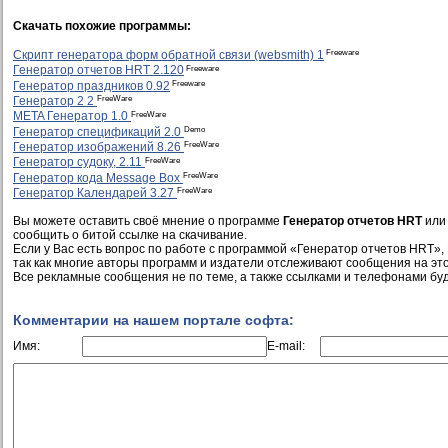
Скачать похожие программы:
Freeware
Скрипт генератора форм обратной связи (websmith) 1
Freeware
Генератор отчетов HRT 2.120
Freeware
Генератор праздников 0.92
FreeWare
Генератор 2 2
FreeWare
META Генератор 1.0
Demo
Генератор спецификаций 2.0
FreeWare
Генератор изображений 8.26
FreeWare
Генератор судоку, 2.11
FreeWare
Генератор кода Message Box
FreeWare
Генератор Календарей 3.27
Вы можете оставить своё мнение о программе
Генератор отчетов HRT
или 
сообщить о битой ссылке на скачивание.
Если у Вас есть вопрос по работе с программой «Генератор отчетов HRT», 
так как многие авторы программ и издатели отслеживают сообщения на это
Все рекламные сообщения не по теме, а также ссылками и телефонами буд
Комментарии на нашем портале софта:
Имя:
E-mail: