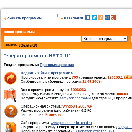
скачать программы
в закладки
поиск программы
например:
new weather
Генератор отчетов HRT 2.111
Раздел программы:
Программирование
Поднять рейтинг программе »
Проголосовали за программу:
793
средняя оценка:
126106,1
Опубликована в сборнике программ:
11.09.2008 г.
Всего просмотров и загрузок:
5906/263
Программу скачали сегодня/вчера/за неделю и за месяц:
0/0/0/0
Получить код счётчика
загрузок программ
для страницы программ
Операционная система:
Windows 2000/XP
Размер программы (дистрибутива):
6.2 Кб
Тип лицензии:
Freeware
Cайт программы:
www.generator-hrt.chat.ru
Обсудить программу:
Генератор отчетов HRT
на нашем
форуме 
Перейти к загрузке программы:
Генератор отчетов HRT