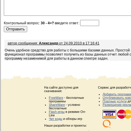
Контрольный вопрос:
30 - 4=?
введите ответ:
автор сообщения:
Александр
от 24.09.2010 в 17:16:41
Очень удобное средство для работы с большими базами данных. Простой 
функционал программы позволяет получить из базы данных отчет любой 
программу незаменимой для работы в данном спектре задач.
На сайте доступно для
Сервис для разработч
скачивания:
Добавить програм
FreeWare
- бесплатные
Опубликовать нов
программы
Платные услуги
дл
ShareWare
- условно
Размещение рекл
бесплатные
Flash игры
в режиме On-
Line
Чит коды
и обзоры игр
Наши разработки и проекты: