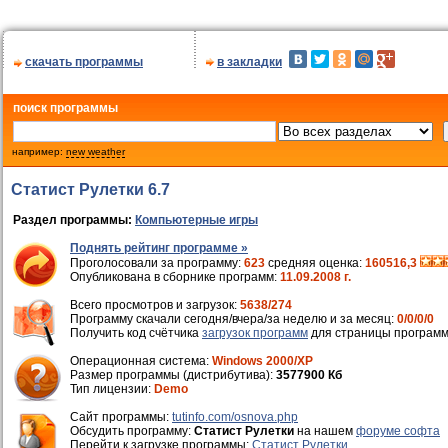
скачать программы
в закладки
поиск программы
например:
new weather
Статист Рулетки 6.7
Раздел программы:
Компьютерные игры
Поднять рейтинг программе »
Проголосовали за программу:
623
средняя оценка:
160516,3
Опубликована в сборнике программ:
11.09.2008 г.
Всего просмотров и загрузок:
5638/274
Программу скачали сегодня/вчера/за неделю и за месяц:
0/0/0/0
Получить код счётчика
загрузок программ
для страницы программ
Операционная система:
Windows 2000/XP
Размер программы (дистрибутива):
3577900 Кб
Тип лицензии:
Demo
Cайт программы:
tutinfo.com/osnova.php
Обсудить программу:
Статист Рулетки
на нашем
форуме софта
Перейти к загрузке программы:
Статист Рулетки