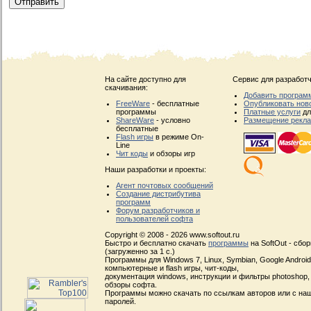
На сайте доступно для
Сервис для разработч
скачивания:
Добавить програм
FreeWare
- бесплатные
Опубликовать нов
программы
Платные услуги
дл
ShareWare
- условно
Размещение рекл
бесплатные
Flash игры
в режиме On-
Line
Чит коды
и обзоры игр
Наши разработки и проекты:
Агент почтовых сообщений
Создание дистрибутива
программ
Форум разработчиков и
пользователей софта
Copyright © 2008 - 2026 www.softout.ru
Быстро и бесплатно скачать
программы
на SoftOut - сбо
(загруженно за 1 с.)
Программы для Windows 7, Linux, Symbian, Google Android, 
компьютерные и flash игры, чит-коды,
документация windows, инструкции и фильтры photoshop,
обзоры софта.
Программы можно скачать по ссылкам авторов или с наш
паролей.