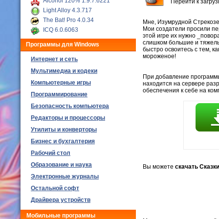
Alcohol 120% 1.9.7.6221
Перейти к загру
Light Alloy 4.3.717
The Bat! Pro 4.0.34
Мне, Изумрудной Стрекозе,
Мои создатели просили пере
ICQ 6.0.6063
этой игре их нужно _повор
слишком большие и тяжелые
Программы для Windows
быстро освоитесь с тем, к
мороженое!
Интернет и сеть
Мультимедиа и кодеки
При добавление программы,
Компьютерные игры
находится на сервере раз
обеспечения к себе на ко
Программирование
Безопасность компьютера
Редакторы и процессоры
Утилиты и конверторы
Бизнес и бухгалтерия
Рабочий стол
Образование и наука
Вы можете
скачать Сказки
Электронные журналы
Остальной софт
Драйвера устройств
Мобильные программы