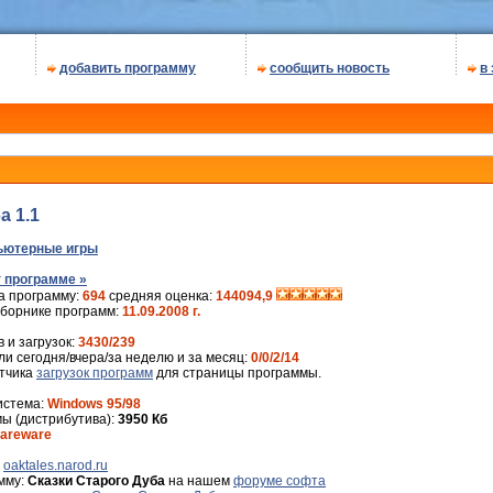
добавить программу
сообщить новость
в
а 1.1
ьютерные игры
 программе »
а программу:
694
средняя оценка:
144094,9
сборнике программ:
11.09.2008 г.
 и загрузок:
3430/239
и сегодня/вчера/за неделю и за месяц:
0/0/2/14
ётчика
загрузок программ
для страницы программы.
истема:
Windows 95/98
ы (дистрибутива):
3950 Кб
areware
:
oaktales.narod.ru
мму:
Сказки Старого Дуба
на нашем
форуме софта