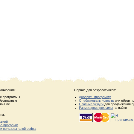
качивания:
Сервис для разработчиков:
ые программы
Добавить программу
бесплатные
Опубликовать новость
или обзор п
n-Line
Платные услуги
для продвижения п
Размещение рекламы
на сайте
ты:
щений
ва программ
 и пользователей софта