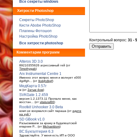
Все секреты windows
Хитрости Photoshop
Секреты PhotoShop
Кисти Abobe PhotoShop
Плагины Фотошоп
Настройка PhotoShop
Контрольный вопрос:
31 - 
Все хитрости photoshop
Комментарии программ
Alteros 3D 3.0
89210355626 агрессивный гей (от
Timothygab
)
Arx Instrumental Centre 1
Именно этот вопрос меня и волнует x000
dgdfgh... (от
Ikxkjhdkgf
)
МедКарта 0.57r
м (от
2атьм 4ом
)
SVKGate 1.2.459
версия 1.2.1373.11 Пропало меню, как
восстан... (от
vitalural66
)
Rootkit Unhooker 3.0 Beta
комп не взорвался сайт параша (от
идите
на хуй
)
SD GBook v1.0
Разыскиваем за кражу в будaпештской
епархии Р... (от
Michaeldom
)
ВС:Бухгалтерия 6.3
Здравствуйте. У меня есть ИП и ООО