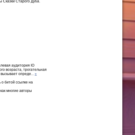
 Сказки Старого Дуба.
елевая аудитория IO
кого возраста, трогательная
, вызывает опреде...
»
 о битой ссылке на
 как многие авторы