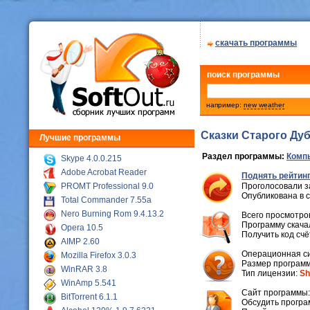
скачать программы
поиск программы
например:
new weather
Сказки Старого Дуб
Лучшие программы
Раздел программы:
Комп
Skype 4.0.0.215
Adobe Acrobat Reader
Поднять рейтинг
PROMT Professional 9.0
Проголосовали з
Опубликована в 
Total Commander 7.55a
Nero Burning Rom 9.4.13.2
Всего просмотров
Программу скачал
Opera 10.5
Получить код сч
AIMP 2.60
Операционная с
Mozilla Firefox 3.0.3
Размер программ
WinRAR 3.8
Тип лицензии:
Sh
WinAmp 5.541
Cайт программы
BitTorrent 6.1.1
Обсудить програ