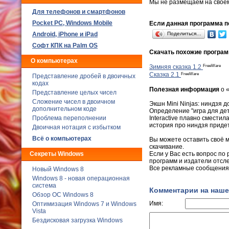
Мы не размещаем на своё
Для телефонов и смартфонов
Poсket PC, Windows Mobile
Если данная программа по
Android, iPhone и iPad
Поделиться…
Софт КПК на Palm OS
Скачать похожие програ
О компьютерах
FreeWare
Зимняя сказка 1.2
FreeWare
Сказка 2.1
Представление дробей в двоичных
кодах
Полезная информация
о 
Представление целых чисел
Сложение чисел в двоичном
Экшн Mini Ninjas: ниндзя 
дополнительном коде
Определение "игра для дет
Interactive плавно сместил
Проблема переполнении
история про ниндзя придетс
Двоичная нотация с избытком
Всё о компьютерах
Вы можете оставить своё 
скачивание.
Если у Вас есть вопрос по
Секреты Windows
программ и издатели отсл
Все рекламные сообщения 
Новый Windows 8
Windows 8 - новая операционная
система
Комментарии на наше
Обзор ОС Windows 8
Имя:
Оптимизация Windows 7 и Windows
Vista
Бездисковая загрузка Windows