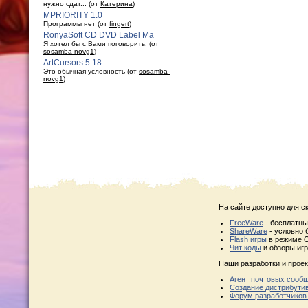
нужно сдат... (от
Катерина
)
MPRIORITY 1.0
Программы нет (от
fingert
)
RonyaSoft CD DVD Label Ma
Я хотел бы с Вами поговорить. (от
sosamba-novg1
)
ArtCursors 5.18
Это обычная условность (от
sosamba-
novg1
)
На сайте доступно для с
FreeWare
- бесплатн
ShareWare
- условно 
Flash игры
в режиме O
Чит коды
и обзоры игр
Наши разработки и проек
Агент почтовых сооб
Создание дистрибути
Форум разработчиков