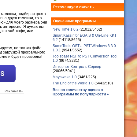
Рекомендуем скачать
ь камешки, подбирая цвета.
 на друга камешки, то в
Оценённые программы
ю - для моего размера они
нь интересно. Я думаю вы
New Time 1.0.2
(21012/5462)
ают чай, кофе, или
Smart Kassir for EGAIS & On-Line KKT
6.2
(14118/8625)
SameTools OST a PST Windows 8 3.0
ирусом, но так как файл
1.0.1
(9941/3552)
д загрузкой программного
Toolsbaer NSF to PST Conversion Tool
окне и будет проверена!
1.0
(8674/2231)
Интернет Контроль Сервер
(20066/5041)
Mayawaka 1.0
(3461/225)
The End of the World 1.0
(5443/510)
Все по количеству оценок »
Программы по популярности »