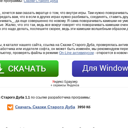
зке программы:
Сказки Старого Дуба
 хочется вам сказать вкратце о том, что внутри игры. Там нужно поворачиват
дать вам, что в если в других играх нужно разбивать, соединять, ставить друг
ачивать_, да еще совершенно по новому. Я сама поворачивать камешки не уме
. Жалко, что это так, ведь все вокруг говорят что поворачивать камешки оче
ак это надо делать, поспешите скорее, ведь эти камешки волшебным образом д
 в каталог нашего сайта, ссылка на Сказки Старого Дуба, проверялась антив
работчика или издателя софта, он может быть изменён, мы рекомендуем пере
мпьютер, проверять файлы в режиме
On-Line антивирусом
- откроется в новом 
 Старого Дуба 1.1
по ссылке разработчика программы:
Скачать Сказки Старого Дуба
3950 Кб