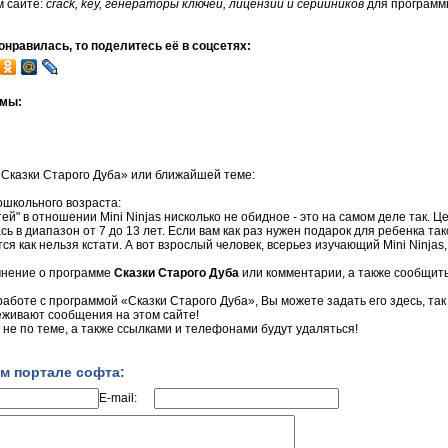
м сайте:
crack, key, генераторы ключей, лицензий и серийников
для программы
нравилась, то поделитесь её в соцсетях:
ммы:
«Сказки Старого Дуба» или ближайшей теме:
дошкольного возраста:
ей" в отношении Mini Ninjas нисколько не обидное - это на самом деле так. Ц
ась в диапазон от 7 до 13 лет. Если вам как раз нужен подарок для ребенка та
я как нельзя кстати. А вот взрослый человек, всерьез изучающий Mini Ninjas
мнение о программе
Сказки Старого Дуба
или комментарии, а также сообщить
 работе с программой «Сказки Старого Дуба», Вы можете задать его здесь, так
еживают сообщения на этом сайте!
не по теме, а также ссылками и телефонами будут удаляться!
м портале софта:
E-mail: