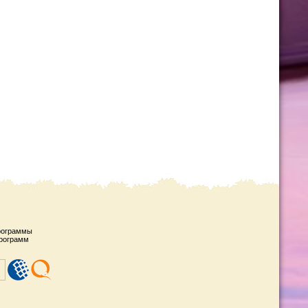
рограммы
рограмм