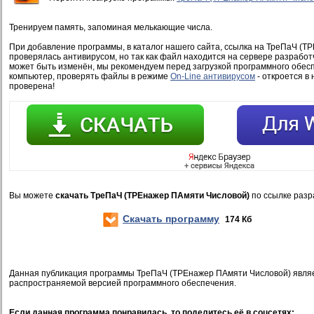
Тренируем память, запоминая мелькающие числа.
При добавление программы, в каталог нашего сайта, ссылка на ТреПаЧ (Т
проверялась антивирусом, но так как файл находится на сервере разработ
может быть изменён, мы рекомендуем перед загрузкой программного обесп
компьютер, проверять файлы в режиме
On-Line антивирусом
- откроется в 
проверена!
Вы можете
скачать ТреПаЧ (ТРЕнажер ПАмяти Числовой)
по ссылке разр
Скачать программу
174 Кб
Данная публикация программы ТреПаЧ (ТРЕнажер ПАмяти Числовой) явля
распространяемой версией программного обеспечения.
Если данная программа понравилась, то поделитесь её в соцсетях: