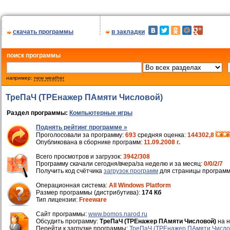
скачать программы
в закладки
поиск программы
например:
new weather
ТреПаЧ (ТРЕнажер ПАмяти Числовой)
Раздел программы:
Компьютерные игры
Поднять рейтинг программе »
Проголосовали за программу:
693
средняя оценка:
144302,8
Опубликована в сборнике программ:
11.09.2008 г.
Всего просмотров и загрузок:
3942/308
Программу скачали сегодня/вчера/за неделю и за месяц:
0/0/2/7
Получить код счётчика
загрузок программ
для страницы программ
Операционная система:
All Windows Platform
Размер программы (дистрибутива):
174 Кб
Тип лицензии:
Freeware
Cайт программы:
www.bomos.narod.ru
Обсудить программу:
ТреПаЧ (ТРЕнажер ПАмяти Числовой)
на 
Перейти к загрузке программы:
ТреПаЧ (ТРЕнажер ПАмяти Число