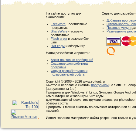
На сайте доступно для
Сервис для разработч
скачивания:
Добавить програм
FreeWare
- бесплатные
Опубликовать нов
программы
Платные услуги
дл
ShareWare
- условно
Размещение рекл
бесплатные
Flash игры
в режиме On-
Line
Чит коды
и обзоры игр
Наши разработки и проекты:
Агент почтовых сообщений
Создание дистрибутива
программ
Форум разработчиков и
пользователей софта
Copyright © 2008 - 2026 www.softout.ru
Быстро и бесплатно скачать
программы
на SoftOut - сбо
(загруженно за 1 с.)
Программы для Windows 7, Linux, Symbian, Google Android, 
компьютерные и flash игры, чит-коды,
документация windows, инструкции и фильтры photoshop,
обзоры софта.
Программы можно скачать по ссылкам авторов или с наш
паролей.
Использование материалов сайта разрешено только с ук