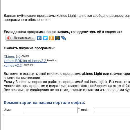
Данная публикация программы xLines Light является свободно распростр
программного обеспечения.
Если данная программа понравилась, то поделитесь её в соцсетях:
Поделиться…
Скачать похожие программы:
Adware
XLines 1.0
FreeWare
xLines SDK for xLines v2.2
FreeWare
xLines v2.2
Вы можете оставить своё мнение о программе
xLines Light
или комментарии
ссылке на скачивание.
Если у Вас есть вопрос по работе с программой «xLines Light», Вы можете за
многие авторы программ и издатели отслеживают сообщения на этом сайт
Все рекламные сообщения не по теме, а также ссылками и телефонами буд
Комментарии на нашем портале софта:
Имя:
E-mail: