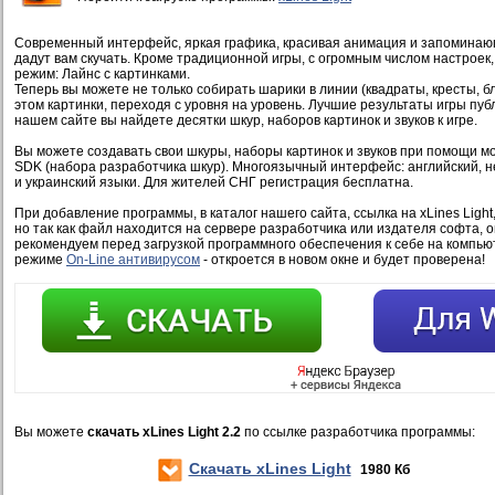
Современный интерфейс, яркая графика, красивая анимация и запомина
дадут вам скучать. Кроме традиционной игры, с огромным числом настроек
режим: Лайнс с картинками.
Теперь вы можете не только собирать шарики в линии (квадраты, кресты, бл
этом картинки, переходя с уровня на уровень. Лучшие результаты игры пуб
нашем сайте вы найдете десятки шкур, наборов картинок и звуков к игре.
Вы можете создавать свои шкуры, наборы картинок и звуков при помощи мо
SDK (набора разработчика шкур). Многоязычный интерфейс: английский, не
и украинский языки. Для жителей СНГ регистрация бесплатна.
При добавление программы, в каталог нашего сайта, ссылка на xLines Ligh
но так как файл находится на сервере разработчика или издателя софта, 
рекомендуем перед загрузкой программного обеспечения к себе на компью
режиме
On-Line антивирусом
- откроется в новом окне и будет проверена!
Вы можете
скачать xLines Light 2.2
по ссылке разработчика программы:
Скачать xLines Light
1980 Кб