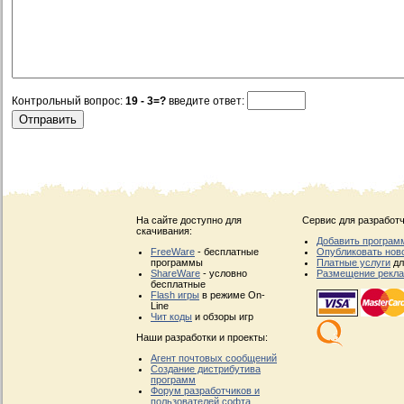
Контрольный вопрос:
19 - 3=?
введите ответ:
На сайте доступно для
Сервис для разработч
скачивания:
Добавить програм
FreeWare
- бесплатные
Опубликовать нов
программы
Платные услуги
дл
ShareWare
- условно
Размещение рекл
бесплатные
Flash игры
в режиме On-
Line
Чит коды
и обзоры игр
Наши разработки и проекты:
Агент почтовых сообщений
Создание дистрибутива
программ
Форум разработчиков и
пользователей софта