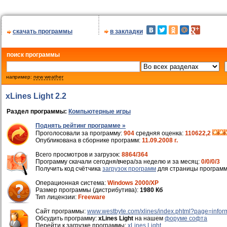
скачать программы
в закладки
поиск программы
например:
new weather
xLines Light 2.2
Раздел программы:
Компьютерные игры
Поднять рейтинг программе »
Проголосовали за программу:
904
средняя оценка:
110622,2
Опубликована в сборнике программ:
11.09.2008 г.
Всего просмотров и загрузок:
8864/364
Программу скачали сегодня/вчера/за неделю и за месяц:
0/0/0/3
Получить код счётчика
загрузок программ
для страницы программ
Операционная система:
Windows 2000/XP
Размер программы (дистрибутива):
1980 Кб
Тип лицензии:
Freeware
Cайт программы:
www.westbyte.com/xlines/index.phtml?page=info
Обсудить программу:
xLines Light
на нашем
форуме софта
Перейти к загрузке программы:
xLines Light