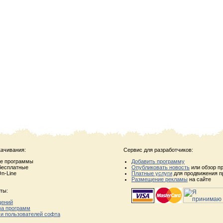
качивания:
Сервис для разработчиков:
ые программы
Добавить программу
бесплатные
Опубликовать новость
или обзор п
n-Line
Платные услуги
для продвижения п
Размещение рекламы
на сайте
ты:
щений
ва программ
 и пользователей софта