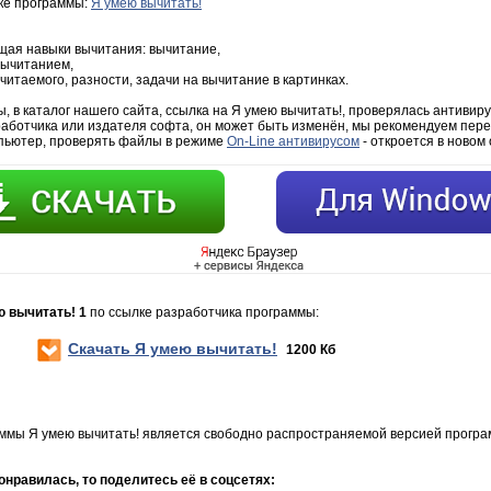
зке программы:
Я умею вычитать!
ющая навыки вычитания: вычитание,
вычитанием,
итаемого, разности, задачи на вычитание в картинках.
 в каталог нашего сайта, ссылка на Я умею вычитать!, проверялась антивиру
работчика или издателя софта, он может быть изменён, мы рекомендуем пере
мпьютер, проверять файлы в режиме
On-Line антивирусом
- откроется в новом 
ю вычитать! 1
по ссылке разработчика программы:
Скачать Я умею вычитать!
1200 Кб
ммы Я умею вычитать! является свободно распространяемой версией програ
нравилась, то поделитесь её в соцсетях: