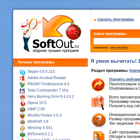
скачать программы
поиск программы
например:
new weather
Я умею вычитать! 
Лучшие программы
Раздел программы:
Комп
Skype 4.0.0.215
Adobe Acrobat Reader
Поднять рейтинг
PROMT Professional 9.0
Проголосовали з
Опубликована в 
Total Commander 7.55a
Nero Burning Rom 9.4.13.2
Всего просмотров
Программу скачал
Opera 10.5
Получить код сч
AIMP 2.60
Операционная с
Mozilla Firefox 3.0.3
Размер программ
WinRAR 3.8
Тип лицензии:
Fr
WinAmp 5.541
Cайт программы
BitTorrent 6.1.1
Обсудить програ