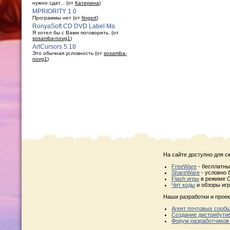
нужно сдат... (от
Катерина
)
MPRIORITY 1.0
Программы нет (от
fingert
)
RonyaSoft CD DVD Label Ma
Я хотел бы с Вами поговорить. (от
sosamba-novg1
)
ArtCursors 5.18
Это обычная условность (от
sosamba-
novg1
)
На сайте доступно для с
FreeWare
- бесплатн
ShareWare
- условно 
Flash игры
в режиме O
Чит коды
и обзоры игр
Наши разработки и проек
Агент почтовых сооб
Создание дистрибути
Форум разработчиков