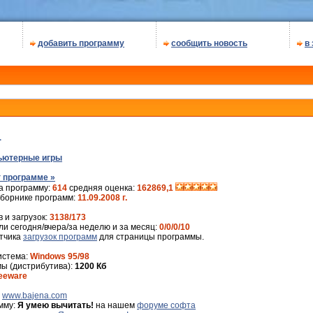
добавить программу
сообщить новость
в
1
ьютерные игры
 программе »
а программу:
614
средняя оценка:
162869,1
сборнике программ:
11.09.2008 г.
 и загрузок:
3138/173
и сегодня/вчера/за неделю и за месяц:
0/0/0/10
ётчика
загрузок программ
для страницы программы.
истема:
Windows 95/98
ы (дистрибутива):
1200 Кб
eeware
:
www.bajena.com
мму:
Я умею вычитать!
на нашем
форуме софта