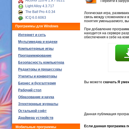
Alcohol 120% 1.9.7.6221
Перейти к загру
Light Alloy 4.3.717
The Bat! Pro 4.0.34
Логическая игра, развива
связь между сложением и 
ICQ 6.0.6063
понятия уменьшаемого, выч
Программы для Windows
При добавление программы,
находится на сервере раз
Интернет и сеть
обеспечения к себе на ко
Мультимедиа и кодеки
Компьютерные игры
Программирование
Безопасность компьютера
Редакторы и процессоры
Утилиты и конверторы
Вы можете
скачать Я уме
Бизнес и бухгалтерия
Рабочий стол
Образование и наука
Электронные журналы
Остальной софт
Данная публикация програ
Драйвера устройств
Если данная программа по
Мобильные программы