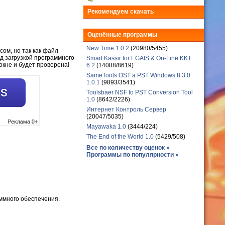
Рекомендуем скачать
Оценённые программы
New Time 1.0.2
(20980/5455)
сом, но так как файл
д загрузкой программного
Smart Kassir for EGAIS & On-Line KKT
окне и будет проверена!
6.2
(14088/8619)
SameTools OST a PST Windows 8 3.0
1.0.1
(9893/3541)
Toolsbaer NSF to PST Conversion Tool
1.0
(8642/2226)
Интернет Контроль Сервер
(20047/5035)
Mayawaka 1.0
(3444/224)
The End of the World 1.0
(5429/508)
Все по количеству оценок »
Программы по популярности »
ммного обеспечения.