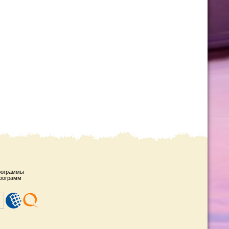
рограммы
рограмм