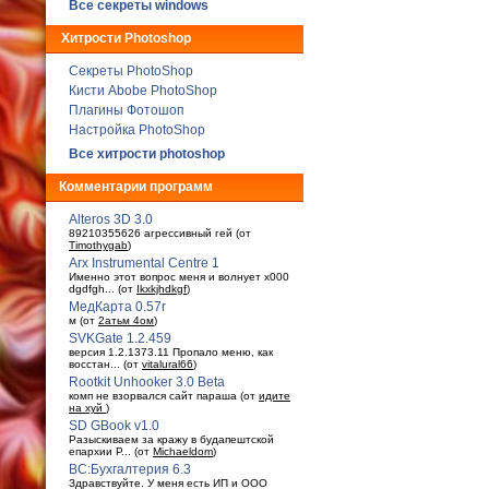
Все секреты windows
Хитрости Photoshop
Секреты PhotoShop
Кисти Abobe PhotoShop
Плагины Фотошоп
Настройка PhotoShop
Все хитрости photoshop
Комментарии программ
Alteros 3D 3.0
89210355626 агрессивный гей (от
Timothygab
)
Arx Instrumental Centre 1
Именно этот вопрос меня и волнует x000
dgdfgh... (от
Ikxkjhdkgf
)
МедКарта 0.57r
м (от
2атьм 4ом
)
SVKGate 1.2.459
версия 1.2.1373.11 Пропало меню, как
восстан... (от
vitalural66
)
Rootkit Unhooker 3.0 Beta
комп не взорвался сайт параша (от
идите
на хуй
)
SD GBook v1.0
Разыскиваем за кражу в будaпештской
епархии Р... (от
Michaeldom
)
ВС:Бухгалтерия 6.3
Здравствуйте. У меня есть ИП и ООО