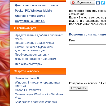
Поделиться…
Для телефонов и смартфонов
Poсket PC, Windows Mobile
Вы можете оставить своё 
скачивание.
Android, iPhone и iPad
Если у Вас есть вопрос по
издатели отслеживают соо
Софт КПК на Palm OS
Все рекламные сообщения 
О компьютерах
Комментарии на наше
Представление дробей в двоичных
кодах
Имя:
Представление целых чисел
Сложение чисел в двоичном
дополнительном коде
Проблема переполнении
Двоичная нотация с избытком
Всё о компьютерах
Секреты Windows
Новый Windows 8
Windows 8 - новая операционная
Контрольный вопрос:
31 - 
система
Обзор ОС Windows 8
Оптимизация Windows 7 и Windows
Vista
Бездисковая загрузка Windows