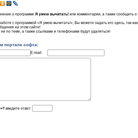
мнение о программе
Я умею вычитать!
или комментарии, а также сообщить о 
 работе с программой «Я умею вычитать!», Вы можете задать его здесь, так ка
бщения на этом сайте!
не по теме, а также ссылками и телефонами будут удаляться!
м портале софта:
E-mail:
5=?
введите ответ: