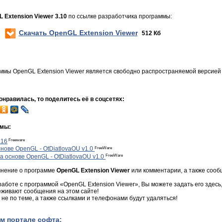
 Extension Viewer 3.10
по ссылке разработчика программы:
Скачать OpenGL Extension Viewer
512 Кб
ммы OpenGL Extension Viewer является свободно распространяемой версией
нравилась, то поделитесь её в соцсетях:
ммы:
Freeware
.16
FreeWare
ве OpenGL - OtDiatlovaOU v1.0
FreeWare
снове OpenGL - OtDiatlovaOU v1.0
мнение о программе
OpenGL Extension Viewer
или комментарии, а также сооб
 работе с программой «OpenGL Extension Viewer», Вы можете задать его здесь,
еживают сообщения на этом сайте!
не по теме, а также ссылками и телефонами будут удаляться!
м портале софта: