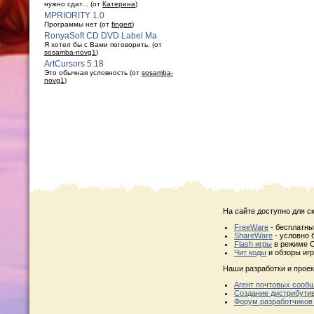
нужно сдат... (от
Катерина
)
MPRIORITY 1.0
Программы нет (от
fingert
)
RonyaSoft CD DVD Label Ma
Я хотел бы с Вами поговорить. (от
sosamba-novg1
)
ArtCursors 5.18
Это обычная условность (от
sosamba-
novg1
)
На сайте доступно для с
FreeWare
- бесплатн
ShareWare
- условно 
Flash игры
в режиме O
Чит коды
и обзоры игр
Наши разработки и проек
Агент почтовых сооб
Создание дистрибути
Форум разработчиков