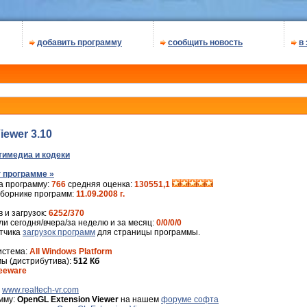
добавить программу
сообщить новость
в
iewer 3.10
имедиа и кодеки
 программе »
а программу:
766
средняя оценка:
130551,1
сборнике программ:
11.09.2008 г.
 и загрузок:
6252/370
и сегодня/вчера/за неделю и за месяц:
0/0/0/0
ётчика
загрузок программ
для страницы программы.
истема:
All Windows Platform
ы (дистрибутива):
512 Кб
eeware
:
www.realtech-vr.com
мму:
OpenGL Extension Viewer
на нашем
форуме софта