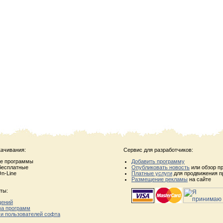
качивания:
Сервис для разработчиков:
ые программы
Добавить программу
бесплатные
Опубликовать новость
или обзор п
n-Line
Платные услуги
для продвижения п
Размещение рекламы
на сайте
ты:
щений
ва программ
 и пользователей софта