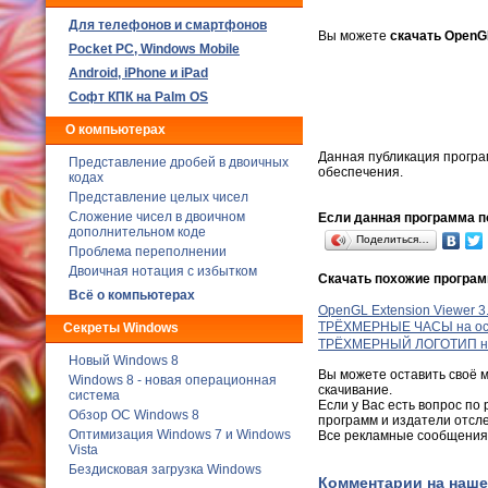
Для телефонов и смартфонов
Вы можете
скачать OpenGL
Poсket PC, Windows Mobile
Android, iPhone и iPad
Софт КПК на Palm OS
О компьютерах
Данная публикация програ
Представление дробей в двоичных
обеспечения.
кодах
Представление целых чисел
Сложение чисел в двоичном
Если данная программа по
дополнительном коде
Поделиться…
Проблема переполнении
Двоичная нотация с избытком
Скачать похожие програ
Всё о компьютерах
OpenGL Extension Viewer 3
ТРЁХМЕРНЫЕ ЧАСЫ на осно
Секреты Windows
ТРЁХМЕРНЫЙ ЛОГОТИП на о
Новый Windows 8
Вы можете оставить своё 
Windows 8 - новая операционная
скачивание.
система
Если у Вас есть вопрос по
Обзор ОС Windows 8
программ и издатели отсл
Оптимизация Windows 7 и Windows
Все рекламные сообщения 
Vista
Бездисковая загрузка Windows
Комментарии на наше