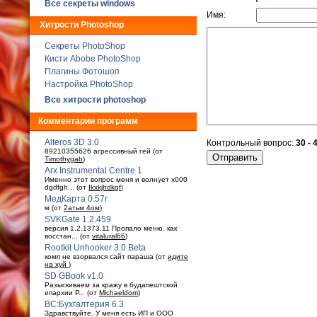
Все секреты windows
Имя:
Хитрости Photoshop
Секреты PhotoShop
Кисти Abobe PhotoShop
Плагины Фотошоп
Настройка PhotoShop
Все хитрости photoshop
Комментарии программ
Alteros 3D 3.0
Контрольный вопрос:
30 - 
89210355626 агрессивный гей (от
Timothygab
)
Arx Instrumental Centre 1
Именно этот вопрос меня и волнует x000
dgdfgh... (от
Ikxkjhdkgf
)
МедКарта 0.57r
м (от
2атьм 4ом
)
SVKGate 1.2.459
версия 1.2.1373.11 Пропало меню, как
восстан... (от
vitalural66
)
Rootkit Unhooker 3.0 Beta
комп не взорвался сайт параша (от
идите
на хуй
)
SD GBook v1.0
Разыскиваем за кражу в будaпештской
епархии Р... (от
Michaeldom
)
ВС:Бухгалтерия 6.3
Здравствуйте. У меня есть ИП и ООО