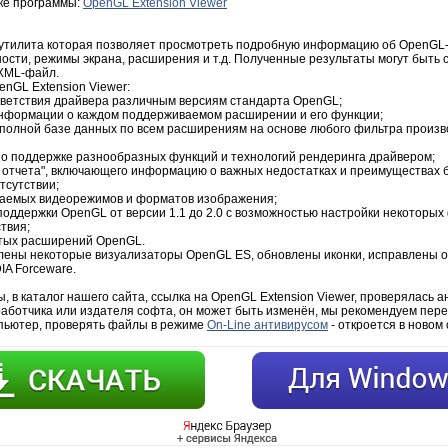
зке программы:
OpenGL Extension Viewer
- утилита которая позволяет просмотреть подробную информацию об OpenGL
ости, режимы экрана, расширения и т.д. Полученные результаты могут быть
 XML-файл.
nGL Extension Viewer:
ветствия драйвера различным версиям стандарта OpenGL;
нформации о каждом поддерживаемом расширении и его функции;
 полной базе данных по всем расширениям на основе любого фильтра произв
 поддержке разнообразных функций и технологий рендеринга драйвером;
 отчета", включающего информацию о важных недостатках и преимуществах 
тсутствии;
ваемых видеорежимов и форматов изображения;
поддержки OpenGL от версии 1.1 до 2.0 с возможностью настройки некоторых
твия;
ытых расширений OpenGL.
лены некоторые визуализаторы OpenGL ES, обновлены иконки, исправлены о
IA Forceware.
 в каталог нашего сайта, ссылка на OpenGL Extension Viewer, проверялась ан
работчика или издателя софта, он может быть изменён, мы рекомендуем пере
мпьютер, проверять файлы в режиме
On-Line антивирусом
- откроется в новом 