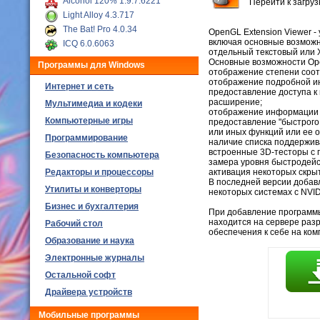
Alcohol 120% 1.9.7.6221
Перейти к загру
Light Alloy 4.3.717
The Bat! Pro 4.0.34
OpenGL Extension Viewer 
включая основные возможн
ICQ 6.0.6063
отдельный текстовый или
Основные возможности Ope
Программы для Windows
отображение степени соот
отображение подробной и
Интернет и сеть
предоставление доступа к
расширение;
Мультимедиа и кодеки
отображение информации о
Компьютерные игры
предоставление "быстрого
или иных функций или ее о
Программирование
наличие списка поддержи
встроенные 3D-тесторы с 
Безопасность компьютера
замера уровня быстродейс
Редакторы и процессоры
активация некоторых скр
В последней версии добав
Утилиты и конверторы
некоторых системах с NVID
Бизнес и бухгалтерия
При добавление программы,
находится на сервере раз
Рабочий стол
обеспечения к себе на ко
Образование и наука
Электронные журналы
Остальной софт
Драйвера устройств
Мобильные программы