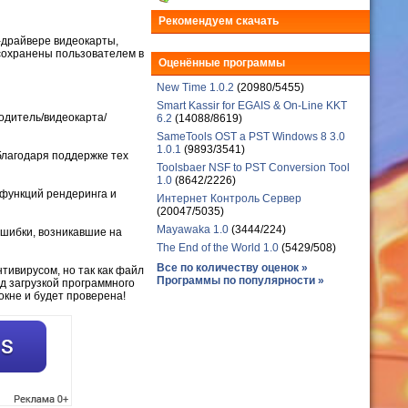
Рекомендуем скачать
-драйвере видеокарты,
 сохранены пользователем в
Оценённые программы
New Time 1.0.2
(20980/5455)
Smart Kassir for EGAIS & On-Line KKT
одитель/видеокарта/
6.2
(14088/8619)
SameTools OST a PST Windows 8 3.0
1.0.1
(9893/3541)
благодаря поддержке тех
Toolsbaer NSF to PST Conversion Tool
1.0
(8642/2226)
 функций рендеринга и
Интернет Контроль Сервер
(20047/5035)
Mayawaka 1.0
(3444/224)
шибки, возникавшие на
The End of the World 1.0
(5429/508)
Все по количеству оценок »
тивирусом, но так как файл
Программы по популярности »
д загрузкой программного
окне и будет проверена!