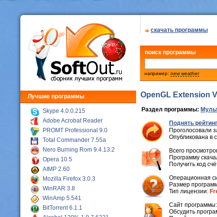
скачать программы
поиск программы
например:
new weather
OpenGL Extension V
Лучшие программы
Раздел программы:
Мульт
Skype 4.0.0.215
Adobe Acrobat Reader
Поднять рейтинг
PROMT Professional 9.0
Проголосовали з
Опубликована в 
Total Commander 7.55a
Nero Burning Rom 9.4.13.2
Всего просмотров
Программу скачал
Opera 10.5
Получить код сч
AIMP 2.60
Операционная с
Mozilla Firefox 3.0.3
Размер программ
WinRAR 3.8
Тип лицензии:
Fr
WinAmp 5.541
Cайт программы
BitTorrent 6.1.1
Обсудить програ