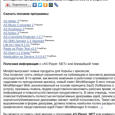
Поделиться…
Скачать похожие программы:
Freeware
AS Writer 3
Freeware
AS Music Converter 1
Freeware
AS RusKlava 3
Freeware
AS Notes 3
Freeware
AS-Copyright Protector 1.0.7
Shareware
AS SMS-Sendor 1.4 Standart
FreeWare
Life As I See It 1.01
FreeWare
Paste as Plain Text v3.0
FreeWare
AS Diary v.1.0 beta
FreeWare
Application as Service 3.0.0.67
Полезная информация
о «AS Player .NET» или ближайшей теме:
Mindjet выпускает новые продукты для борьбы с кризисом:
Она позволит снять любые ограничения на публикацию и просмотр диагр
ихсоздателей. В то время, как многие компании и работники сталкиваютс
задачами по преодолению кризиса, новый пакет MindManager 8 иего спец
MindManager Web, реализованный на основе принципа SaaS (Softwareas a S
услуга), призваны помочь людям существенносэкономить рабочее время, о
информации и повыситьсобственную продуктивность. В свою очередь, техно
помогаетпубликовать полностью интерактивные диаграммы идей, причем у
оценитьопубликованные диаграммы сможет любой пользователь. Такая св
выраженными в форме диаграмм, должна помочь наиболее полно раскрыт
графического представления идей.Пакет MindManager 8 позвол...
»
Вы можете оставить своё мнение о программе
AS Player .NET
или коммента