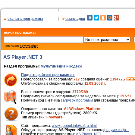
скачать программы
в закладки
поиск программы
например:
new weather
AS Player .NET 3
Раздел программы:
Мультимедиа и кодеки
Поднять рейтинг программе »
Проголосовали за программу:
717
средняя оценка:
139472,7
Опубликована в сборнике программ:
11.09.2008 г.
Всего просмотров и загрузок:
3770/289
Программу скачали сегодня/вчера/за неделю и за месяц:
0/1/2/3
Получить код счётчика
загрузок программ
для страницы программ
Операционная система:
All Windows Platform
Размер программы (дистрибутива):
2800 Кб
Тип лицензии:
Freeware
Cайт программы:
www.gooogl.info/softru.html
Обсудить программу:
AS Player .NET
на нашем
форуме софта
Перейти к загрузке программы:
AS Player .NET