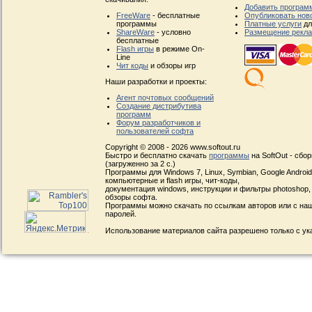
Добавить програм
FreeWare
- бесплатные
Опубликовать нов
программы
Платные услуги
дл
ShareWare
- условно
Размещение рекл
бесплатные
Flash игры
в режиме On-
Line
Чит коды
и обзоры игр
Наши разработки и проекты:
Агент почтовых сообщений
Создание дистрибутива
программ
Форум разработчиков и
пользователей софта
Copyright © 2008 - 2026 www.softout.ru
Быстро и бесплатно скачать
программы
на SoftOut - сбо
(загруженно за 2 с.)
Программы для Windows 7, Linux, Symbian, Google Android, 
компьютерные и flash игры, чит-коды,
документация windows, инструкции и фильтры photoshop,
обзоры софта.
Программы можно скачать по ссылкам авторов или с наш
паролей.
Использование материалов сайта разрешено только с ук