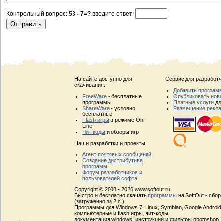
Контрольный вопрос:
53 - 7=?
введите ответ:
На сайте доступно для
Сервис для разработч
скачивания:
Добавить програм
FreeWare
- бесплатные
Опубликовать нов
программы
Платные услуги
дл
ShareWare
- условно
Размещение рекл
бесплатные
Flash игры
в режиме On-
Line
Чит коды
и обзоры игр
Наши разработки и проекты:
Агент почтовых сообщений
Создание дистрибутива
программ
Форум разработчиков и
пользователей софта
Copyright © 2008 - 2026 www.softout.ru
Быстро и бесплатно скачать
программы
на SoftOut - сбо
(загруженно за 2 с.)
Программы для Windows 7, Linux, Symbian, Google Android, 
компьютерные и flash игры, чит-коды,
документация windows, инструкции и фильтры photoshop,