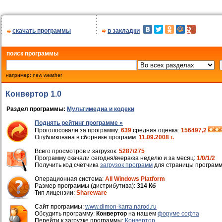
скачать программы
в закладки
поиск программы
например:
new weather
Конвертор 1.0
Раздел программы:
Мультимедиа и кодеки
Поднять рейтинг программе »
Проголосовали за программу:
639
средняя оценка:
156497,2
Опубликована в сборнике программ:
11.09.2008 г.
Всего просмотров и загрузок:
5287/275
Программу скачали сегодня/вчера/за неделю и за месяц:
1/0/1/2
Получить код счётчика
загрузок программ
для страницы программ
Операционная система:
All Windows Platform
Размер программы (дистрибутива):
314 Кб
Тип лицензии:
Shareware
Cайт программы:
www.dimon-karra.narod.ru
Обсудить программу:
Конвертор
на нашем
форуме софта
Перейти к загрузке программы:
Конвертор