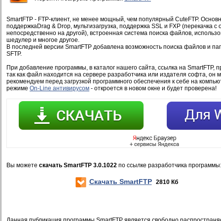
SmartFTP - FTP-клиент, не менее мощный, чем популярный CuteFTP. Основ
поддержкаDrag & Drop, мультизагрузка, поддержка SSL и FXP (перекачка с 
непосредственно на другой), встроенная система поиска файлов, использо
шедулер и многое другое.
В последней версии SmartFTP добавлена возможность поиска файлов и пап
SFTP.
При добавление программы, в каталог нашего сайта, ссылка на SmartFTP, 
так как файл находится на сервере разработчика или издателя софта, он 
рекомендуем перед загрузкой программного обеспечения к себе на компью
режиме
On-Line антивирусом
- откроется в новом окне и будет проверена!
Вы можете
скачать SmartFTP 3.0.1022
по ссылке разработчика программы
Скачать SmartFTP
2810 Кб
Данная публикация программы SmartFTP является свободно распространя