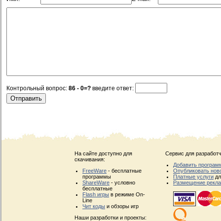
Контрольный вопрос:
86 - 0=?
введите ответ:
На сайте доступно для
Сервис для разработч
скачивания:
Добавить програм
FreeWare
- бесплатные
Опубликовать нов
программы
Платные услуги
дл
ShareWare
- условно
Размещение рекл
бесплатные
Flash игры
в режиме On-
Line
Чит коды
и обзоры игр
Наши разработки и проекты: