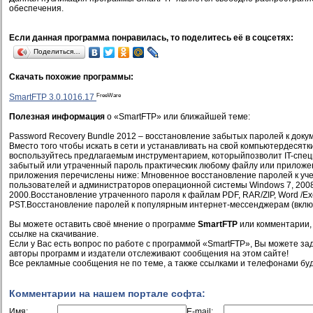
обеспечения.
Если данная программа понравилась, то поделитесь её в соцсетях:
Поделиться…
Скачать похожие программы:
FreeWare
SmartFTP 3.0.1016.17
Полезная информация
о «SmartFTP» или ближайшей теме:
Password Recovery Bundle 2012 – восстановление забытых паролей к доку
Вместо того чтобы искать в сети и устанавливать на свой компьютердесятк
воспользуйтесь предлагаемым инструментарием, которыйпозволит IT-спец
забытый или утраченный пароль практическик любому файлу или прилож
приложения перечислены ниже: Мгновенное восстановление паролей к уч
пользователей и администраторов операционной системы Windows 7, 2008, 
2000.Восстановление утраченного пароля к файлам PDF, RAR/ZIP, Word /Exc
PST.Восстановление паролей к популярным интернет-мессенджерам (вклю
Вы можете оставить своё мнение о программе
SmartFTP
или комментарии, 
ссылке на скачивание.
Если у Вас есть вопрос по работе с программой «SmartFTP», Вы можете зада
авторы программ и издатели отслеживают сообщения на этом сайте!
Все рекламные сообщения не по теме, а также ссылками и телефонами буд
Комментарии на нашем портале софта:
Имя:
E-mail: