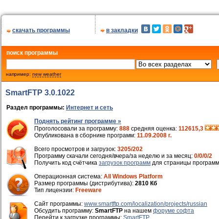
скачать программы
в закладки
поиск программы
например:
new weather
SmartFTP 3.0.1022
Раздел программы:
Интернет и сеть
Поднять рейтинг программе »
Проголосовали за программу:
888
средняя оценка:
112615,3
Опубликована в сборнике программ:
11.09.2008 г.
Всего просмотров и загрузок:
3205/202
Программу скачали сегодня/вчера/за неделю и за месяц:
0/0/0/2
Получить код счётчика
загрузок программ
для страницы программ
Операционная система:
All Windows Platform
Размер программы (дистрибутива):
2810 Кб
Тип лицензии:
Freeware
Cайт программы:
www.smartftp.com/localization/projects/russian
Обсудить программу:
SmartFTP
на нашем
форуме софта
Перейти к загрузке программы:
SmartFTP