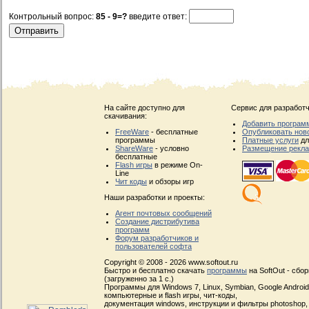
Контрольный вопрос:
85 - 9=?
введите ответ:
На сайте доступно для
Сервис для разработч
скачивания:
Добавить програм
FreeWare
- бесплатные
Опубликовать нов
программы
Платные услуги
дл
ShareWare
- условно
Размещение рекл
бесплатные
Flash игры
в режиме On-
Line
Чит коды
и обзоры игр
Наши разработки и проекты:
Агент почтовых сообщений
Создание дистрибутива
программ
Форум разработчиков и
пользователей софта
Copyright © 2008 - 2026 www.softout.ru
Быстро и бесплатно скачать
программы
на SoftOut - сбо
(загруженно за 1 с.)
Программы для Windows 7, Linux, Symbian, Google Android, 
компьютерные и flash игры, чит-коды,
документация windows, инструкции и фильтры photoshop,