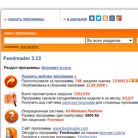
скачать программы
в закладки
поиск программы
например:
new weather
Feedreader 3.13
Раздел программы:
Интернет и сеть
Поднять рейтинг программе »
Проголосовали за программу:
748
средняя оценка:
133692,5
Опубликована в сборнике программ:
11.09.2008 г.
Всего просмотров и загрузок:
3351/154
Программу скачали сегодня/вчера/за неделю и за месяц:
0/1/2/7
Получить код счётчика
загрузок программ
для страницы программ
Операционная система:
All Windows Platform
Размер программы (дистрибутива):
4900 Кб
Тип лицензии:
Freeware
Cайт программы:
www.feedreader.com
Обсудить программу:
Feedreader
на нашем
форуме софта
Перейти к загрузке программы:
Feedreader