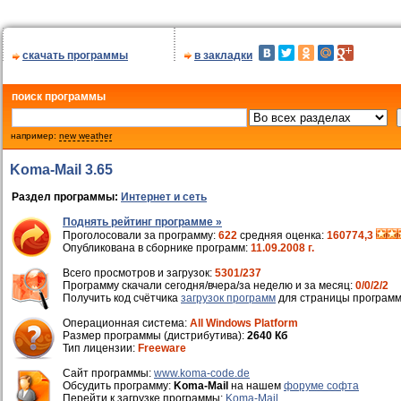
скачать программы
в закладки
поиск программы
например:
new weather
Koma-Mail 3.65
Раздел программы:
Интернет и сеть
Поднять рейтинг программе »
Проголосовали за программу:
622
средняя оценка:
160774,3
Опубликована в сборнике программ:
11.09.2008 г.
Всего просмотров и загрузок:
5301/237
Программу скачали сегодня/вчера/за неделю и за месяц:
0/0/2/2
Получить код счётчика
загрузок программ
для страницы программ
Операционная система:
All Windows Platform
Размер программы (дистрибутива):
2640 Кб
Тип лицензии:
Freeware
Cайт программы:
www.koma-code.de
Обсудить программу:
Koma-Mail
на нашем
форуме софта
Перейти к загрузке программы:
Koma-Mail