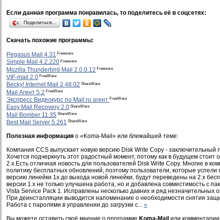
Если данная программа понравилась, то поделитесь её в соцсетях:
Поделиться…
Скачать похожие программы:
Freeware
Pegasus Mail 4.31
Freeware
Simple Mail 4.2.220
Freeware
Mozilla Thunderbird Mail 2.0.0.12
FreeWare
VIF-mail 2.0
ShareWare
Becky! Internet Mail 2.48.02
FreeWare
Mail Агент 5.2
FreeWare
Экспресс Видеокурс по Mail.ru агент
ShareWare
Easy Mail Recovery 2.0
ShareWare
Mail Bomber 11.35
ShareWare
Best Mail Server 5.261
Полезная информация
о «Koma-Mail» или ближайшей теме:
Компания CCS выпускает новую версию Disk Write Copy - заключительный п
Хочется подчеркнуть этот радостный момент, потому как в будущем стоит 
2.х.Есть отличная новость для пользователей Disk Write Copy. Многие в ко
политику бесплатных обновлений, поэтому пользователи, которые успели
версию линейки 1х до выхода новой линейки, будут переведены на 2.х бес
версии 1.х не только улучшена работа, но и добавлена совместимость с п
Vista Service Pack 1. Исправлены несколько давних и ряд незначительных
При деинсталляции выводится напоминание о необходимости снятия защит
Работа с паролями в управлении до загрузки с...
»
Вы можете оставить своё мнение о программе
Koma-Mail
или комментарии,