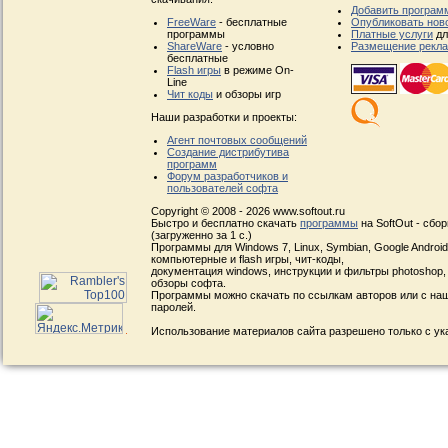
Добавить програм
FreeWare
- бесплатные
Опубликовать нов
программы
Платные услуги
дл
ShareWare
- условно
Размещение рекл
бесплатные
Flash игры
в режиме On-
Line
Чит коды
и обзоры игр
Наши разработки и проекты:
Агент почтовых сообщений
Создание дистрибутива
программ
Форум разработчиков и
пользователей софта
Copyright © 2008 - 2026 www.softout.ru
Быстро и бесплатно скачать
программы
на SoftOut - сбо
(загруженно за 1 с.)
Программы для Windows 7, Linux, Symbian, Google Android, 
компьютерные и flash игры, чит-коды,
документация windows, инструкции и фильтры photoshop,
обзоры софта.
Программы можно скачать по ссылкам авторов или с наш
паролей.
Использование материалов сайта разрешено только с ук