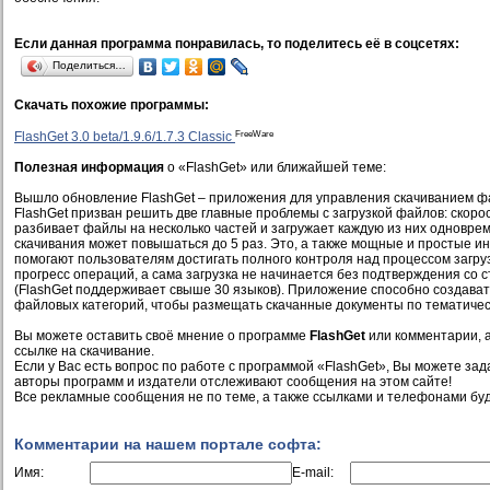
Если данная программа понравилась, то поделитесь её в соцсетях:
Поделиться…
Скачать похожие программы:
FreeWare
FlashGet 3.0 beta/1.9.6/1.7.3 Classic
Полезная информация
о «FlashGet» или ближайшей теме:
Вышло обновление FlashGet – приложения для управления скачиванием ф
FlashGet призван решить две главные проблемы с загрузкой файлов: скоро
разбивает файлы на несколько частей и загружает каждую из них одноврем
скачивания может повышаться до 5 раз. Это, а также мощные и простые и
помогают пользователям достигать полного контроля над процессом загру
прогресс операций, а сама загрузка не начинается без подтверждения со 
(FlashGet поддерживает свыше 30 языков). Приложение способно создават
файловых категорий, чтобы размещать скачанные документы по тематическ
Вы можете оставить своё мнение о программе
FlashGet
или комментарии, а
ссылке на скачивание.
Если у Вас есть вопрос по работе с программой «FlashGet», Вы можете задат
авторы программ и издатели отслеживают сообщения на этом сайте!
Все рекламные сообщения не по теме, а также ссылками и телефонами буд
Комментарии на нашем портале софта:
Имя:
E-mail: