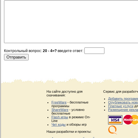
Контрольный вопрос:
20 - 4=?
введите ответ:
На сайте доступно для
Сервис для разработч
скачивания:
Добавить програм
FreeWare
- бесплатные
Опубликовать нов
программы
Платные услуги
дл
ShareWare
- условно
Размещение рекл
бесплатные
Flash игры
в режиме On-
Line
Чит коды
и обзоры игр
Наши разработки и проекты: