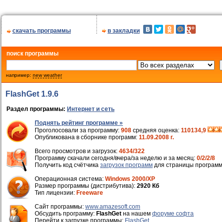
скачать программы
в закладки
поиск программы
например:
new weather
FlashGet 1.9.6
Раздел программы:
Интернет и сеть
Поднять рейтинг программе »
Проголосовали за программу:
908
средняя оценка:
110134,9
Опубликована в сборнике программ:
11.09.2008 г.
Всего просмотров и загрузок:
4634/322
Программу скачали сегодня/вчера/за неделю и за месяц:
0/2/2/8
Получить код счётчика
загрузок программ
для страницы программ
Операционная система:
Windows 2000/XP
Размер программы (дистрибутива):
2920 Кб
Тип лицензии:
Freeware
Cайт программы:
www.amazesoft.com
Обсудить программу:
FlashGet
на нашем
форуме софта
Перейти к загрузке программы:
FlashGet