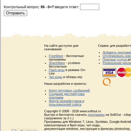
Контрольный вопрос:
96 - 0=?
введите ответ:
На сайте доступно для
Сервис для разработч
скачивания:
Добавить програм
FreeWare
- бесплатные
Опубликовать нов
программы
Платные услуги
дл
ShareWare
- условно
Размещение рекл
бесплатные
Flash игры
в режиме On-
Line
Чит коды
и обзоры игр
Наши разработки и проекты:
Агент почтовых сообщений
Создание дистрибутива
программ
Форум разработчиков и
пользователей софта
Copyright © 2008 - 2026 www.softout.ru
Быстро и бесплатно скачать
программы
на SoftOut - сбо
(загруженно за 2 с.)
Программы для Windows 7, Linux, Symbian, Google Android, 
компьютерные и flash игры, чит-коды,
документация windows, инструкции и фильтры photoshop,