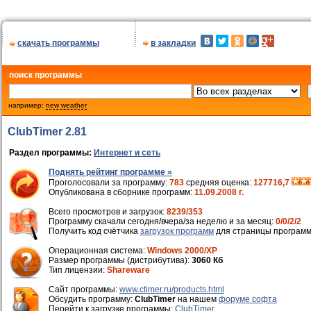
скачать программы
в закладки
поиск программы
например:
new weather
ClubTimer 2.81
Раздел программы:
Интернет и сеть
Поднять рейтинг программе »
Проголосовали за программу:
783
средняя оценка:
127716,7
Опубликована в сборнике программ:
11.09.2008 г.
Всего просмотров и загрузок:
8239/353
Программу скачали сегодня/вчера/за неделю и за месяц:
0/0/2/2
Получить код счётчика
загрузок программ
для страницы программ
Операционная система:
Windows 2000/XP
Размер программы (дистрибутива):
3060 Кб
Тип лицензии:
Shareware
Cайт программы:
www.ctimer.ru/products.html
Обсудить программу:
ClubTimer
на нашем
форуме софта
Перейти к загрузке программы:
ClubTimer