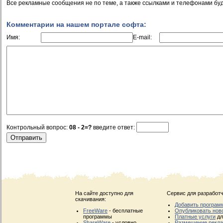
Все рекламные сообщения не по теме, а также ссылками и телефонами буд
Комментарии на нашем портале софта:
Имя:
E-mail:
Контрольный вопрос:
08 - 2=?
введите ответ:
На сайте доступно для
Сервис для разработч
скачивания:
Добавить програм
FreeWare
- бесплатные
Опубликовать нов
программы
Платные услуги
дл
ShareWare
- условно
Размещение рекл