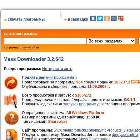
скачать программы
в закладки
поиск программы
например:
new weather
Mass Downloader 3.2.642
Раздел программы:
Интернет и сеть
Поднять рейтинг программе »
Проголосовали за программу:
964
средняя оценка:
103737,2
Опубликована в сборнике программ:
11.09.2008 г.
Всего просмотров и загрузок:
5165/272
Программу скачали сегодня/вчера/за неделю и за месяц:
0/0/1/1
Получить код счётчика
загрузок программ
для страницы программ
Операционная система:
All Windows Platform
Размер программы (дистрибутива):
1550 Кб
Тип лицензии:
Shareware
Cайт программы:
www.metaproducts.com/mp/mpProducts_Detail.as
Обсудить программу:
Mass Downloader
на нашем
форуме софта
Перейти к загрузке программы:
Mass Downloader