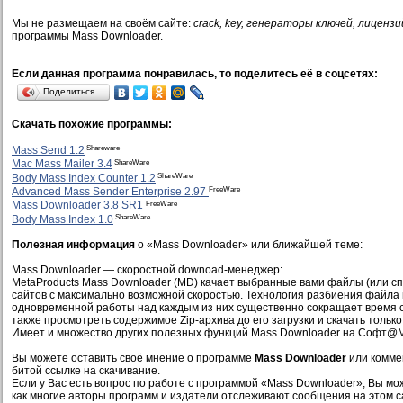
Мы не размещаем на своём сайте:
crack, key, генераторы ключей, лицензи
программы Mass Downloader.
Если данная программа понравилась, то поделитесь её в соцсетях:
Поделиться…
Скачать похожие программы:
Shareware
Mass Send 1.2
ShareWare
Mac Mass Mailer 3.4
ShareWare
Body Mass Index Counter 1.2
FreeWare
Advanced Mass Sender Enterprise 2.97
FreeWare
Mass Downloader 3.8 SR1
ShareWare
Body Mass Index 1.0
Полезная информация
о «Mass Downloader» или ближайшей теме:
Mass Downloader — скоростной downoad-менеджер:
MetaProducts Mass Downloader (MD) качает выбранные вами файлы (или сп
сайтов с максимально возможной скоростью. Технология разбиения файла 
одновременной работы над каждым из них существенно сокращает время 
также просмотреть содержимое Zip-архива до его загрузки и скачать тольк
Имеет и множество других полезных функций.Mass Downloader на Софт@
Вы можете оставить своё мнение о программе
Mass Downloader
или комме
битой ссылке на скачивание.
Если у Вас есть вопрос по работе с программой «Mass Downloader», Вы мож
как многие авторы программ и издатели отслеживают сообщения на этом с