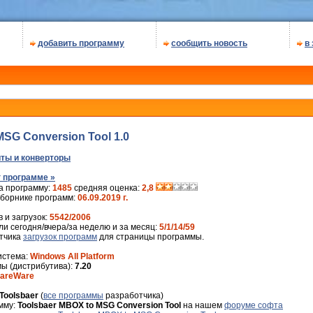
добавить программу
сообщить новость
в
MSG Conversion Tool 1.0
ты и конверторы
 программе »
а программу:
1485
средняя оценка:
2,8
сборнике программ:
06.09.2019 г.
 и загрузок:
5542/2006
и сегодня/вчера/за неделю и за месяц:
5/1/14/59
ётчика
загрузок программ
для страницы программы.
истема:
Windows All Platform
ы (дистрибутива):
7.20
areWare
Toolsbaer
(
все программы
разработчика)
мму:
Toolsbaer MBOX to MSG Conversion Tool
на нашем
форуме софта