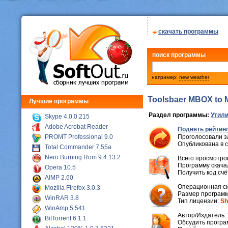
скачать программы
поиск программы
например:
new weather
Toolsbaer MBOX to 
Лучшие программы
Раздел программы:
Утили
Skype 4.0.0.215
Adobe Acrobat Reader
Поднять рейтинг
PROMT Professional 9.0
Проголосовали з
Опубликована в 
Total Commander 7.55a
Nero Burning Rom 9.4.13.2
Всего просмотров
Программу скачал
Opera 10.5
Получить код сч
AIMP 2.60
Операционная с
Mozilla Firefox 3.0.3
Размер программ
WinRAR 3.8
Тип лицензии:
Sh
WinAmp 5.541
Автор/Издатель:
BitTorrent 6.1.1
Обсудить програ