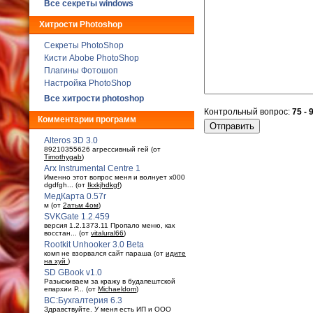
Все секреты windows
Хитрости Photoshop
Секреты PhotoShop
Кисти Abobe PhotoShop
Плагины Фотошоп
Настройка PhotoShop
Все хитрости photoshop
Контрольный вопрос:
75 - 
Комментарии программ
Alteros 3D 3.0
89210355626 агрессивный гей (от
Timothygab
)
Arx Instrumental Centre 1
Именно этот вопрос меня и волнует x000
dgdfgh... (от
Ikxkjhdkgf
)
МедКарта 0.57r
м (от
2атьм 4ом
)
SVKGate 1.2.459
версия 1.2.1373.11 Пропало меню, как
восстан... (от
vitalural66
)
Rootkit Unhooker 3.0 Beta
комп не взорвался сайт параша (от
идите
на хуй
)
SD GBook v1.0
Разыскиваем за кражу в будaпештской
епархии Р... (от
Michaeldom
)
ВС:Бухгалтерия 6.3
Здравствуйте. У меня есть ИП и ООО