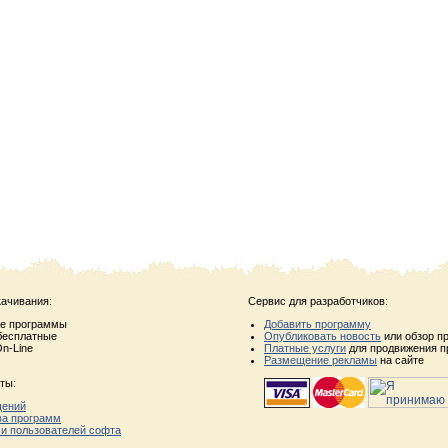
качивания:
Сервис для разработчиков:
ые программы
Добавить программу
бесплатные
Опубликовать новость
или обзор п
n-Line
Платные услуги
для продвижения п
Размещение рекламы
на сайте
ты:
щений
ва программ
 и пользователей софта