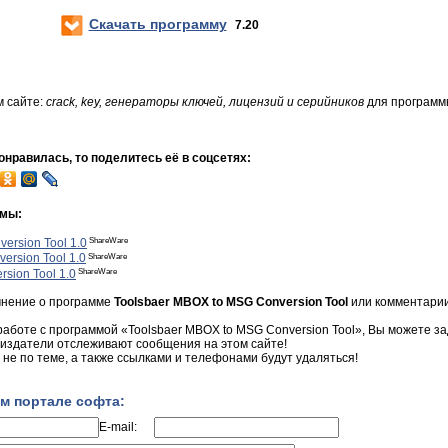
Скачать программу
7.20
м сайте:
crack, key, генераторы ключей, лицензий и серийников
для программ
нравилась, то поделитесь её в соцсетях:
ммы:
ShareWare
ersion Tool 1.0
ShareWare
ersion Tool 1.0
ShareWare
rsion Tool 1.0
мнение о программе
Toolsbaer MBOX to MSG Conversion Tool
или комментарии
работе с программой «Toolsbaer MBOX to MSG Conversion Tool», Вы можете зада
 издатели отслеживают сообщения на этом сайте!
не по теме, а также ссылками и телефонами будут удаляться!
м портале софта:
E-mail: