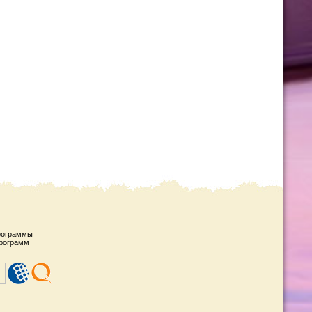
рограммы
рограмм