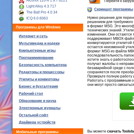
Alcohol 120% 1.9.7.6221
Перейти к загру
Light Alloy 4.3.717
Скриншот программы
The Bat! Pro 4.0.34
Нужно решение для перено
ICQ 6.0.6063
решением для требуемого 
в формат MSG. Это многоф
Программы для Windows
технических знаний. Утил
изменения. Они остаются 
Интернет и сеть
поддерживает MBOX-файлы T
конвертируются утилитой 
Мультимедиа и кодеки
остается неизменной утил
Компьютерные игры
формат MSG из файла MBO
последовательность папок
Программирование
хотите знать о работоспос
получат жалобы о неправи
Безопасность компьютера
безаварийной среде с пол
Редакторы и процессоры
сохраняется после преобр
Проверьте полную работу 
Утилиты и конверторы
Работать с программным об
они могут просто связатьс
Бизнес и бухгалтерия
Рабочий стол
Образование и наука
Электронные журналы
Остальной софт
Драйвера устройств
Вы можете
скачать Toolsb
Мобильные программы