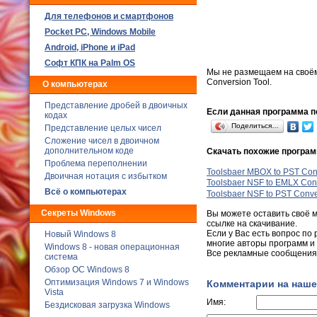
Для телефонов и смартфонов
Poсket PC, Windows Mobile
Android, iPhone и iPad
Софт КПК на Palm OS
Мы не размещаем на своё
Conversion Tool.
О компьютерах
Представление дробей в двоичных
Если данная программа по
кодах
Поделиться…
Представление целых чисел
Сложение чисел в двоичном
дополнительном коде
Скачать похожие програ
Проблема переполнении
Toolsbaer MBOX to PST Conv
Двоичная нотация с избытком
Toolsbaer NSF to EMLX Conv
Всё о компьютерах
Toolsbaer NSF to PST Conve
Секреты Windows
Вы можете оставить своё 
ссылке на скачивание.
Если у Вас есть вопрос по 
Новый Windows 8
многие авторы программ и
Windows 8 - новая операционная
Все рекламные сообщения 
система
Обзор ОС Windows 8
Оптимизация Windows 7 и Windows
Комментарии на наше
Vista
Имя:
Бездисковая загрузка Windows