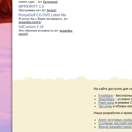
нужно сдат... (от
Катерина
)
MPRIORITY 1.0
Программы нет (от
fingert
)
RonyaSoft CD DVD Label Ma
Я хотел бы с Вами поговорить. (от
sosamba-novg1
)
ArtCursors 5.18
Это обычная условность (от
sosamba-
novg1
)
На сайте доступно для с
FreeWare
- бесплатн
ShareWare
- условно 
Flash игры
в режиме O
Чит коды
и обзоры игр
Наши разработки и проек
Агент почтовых сооб
Создание дистрибути
Форум разработчиков