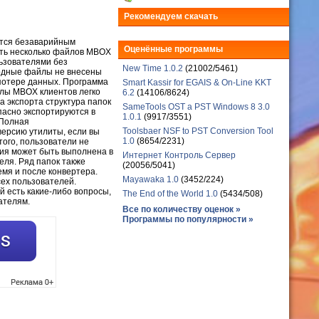
Рекомендуем скачать
ется безаварийным
Оценённые программы
ать несколько файлов MBOX
ьзователями без
New Time 1.0.2
(21002/5461)
ходные файлы не внесены
 потере данных. Программа
Smart Kassir for EGAIS & On-Line KKT
айлы MBOX клиентов легко
6.2
(14106/8624)
 экспорта структура папок
SameTools OST a PST Windows 8 3.0
пасно экспортируются в
1.0.1
(9917/3551)
 Полная
Toolsbaer NSF to PST Conversion Tool
версию утилиты, если вы
1.0
(8654/2231)
того, пользователи не
ия может быть выполнена в
Интернет Контроль Сервер
еля. Ряд папок также
(20056/5041)
мя и после конвертера.
Mayawaka 1.0
(3452/224)
ех пользователей.
й есть какие-либо вопросы,
The End of the World 1.0
(5434/508)
ателям.
Все по количеству оценок »
Программы по популярности »