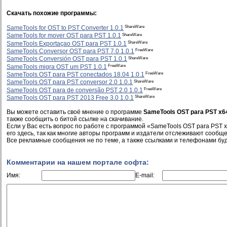
Скачать похожие программы:
ShareWare
SameTools for OST to PST Converter 1.0.1
ShareWare
SameTools for mover OST para PST 1.0.1
ShareWare
SameTools Exportaçao OST para PST 1.0.1
FreeWare
SameTools Conversor OST para PST 7.0 1.0.1
ShareWare
SameTools Conversión OST para PST 1.0.1
FreeWare
SameTools migra OST um PST 1.0.1
FreeWare
SameTools OST para PST conectados 18.04 1.0.1
ShareWare
SameTools OST para PST conversor 2.0 1.0.1
FreeWare
SameTools OST para de conversão PST 2.0 1.0.1
ShareWare
SameTools OST para PST 2013 Free 3.0 1.0.1
Вы можете оставить своё мнение о программе
SameTools OST para PST x64
также сообщить о битой ссылке на скачивание.
Если у Вас есть вопрос по работе с программой «SameTools OST para PST x
его здесь, так как многие авторы программ и издатели отслеживают сообще
Все рекламные сообщения не по теме, а также ссылками и телефонами буд
Комментарии на нашем портале софта:
Имя:
E-mail: