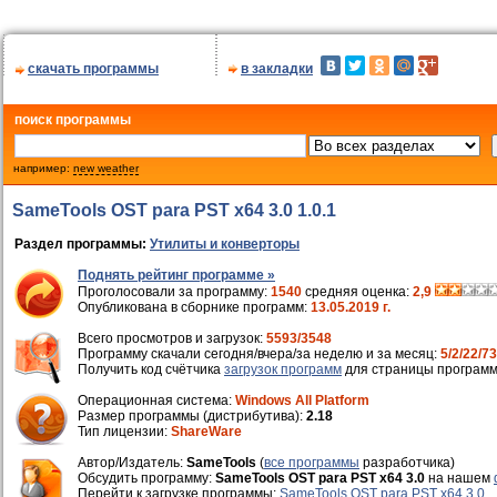
скачать программы
в закладки
поиск программы
например:
new weather
SameTools OST para PST x64 3.0 1.0.1
Раздел программы:
Утилиты и конверторы
Поднять рейтинг программе »
Проголосовали за программу:
1540
средняя оценка:
2,9
Опубликована в сборнике программ:
13.05.2019 г.
Всего просмотров и загрузок:
5593/3548
Программу скачали сегодня/вчера/за неделю и за месяц:
5/2/22/73
Получить код счётчика
загрузок программ
для страницы программ
Операционная система:
Windows All Platform
Размер программы (дистрибутива):
2.18
Тип лицензии:
ShareWare
Автор/Издатель:
SameTools
(
все программы
разработчика)
Обсудить программу:
SameTools OST para PST x64 3.0
на нашем
Перейти к загрузке программы:
SameTools OST para PST x64 3.0