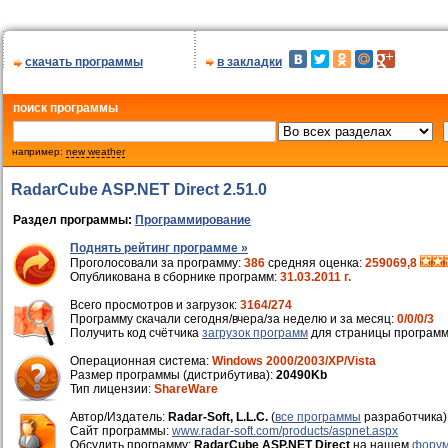
скачать программы
в закладки
поиск программы
например:
new weather
RadarCube ASP.NET Direct 2.51.0
Раздел программы:
Программирование
Поднять рейтинг программе »
Проголосовали за программу:
386
средняя оценка:
259069,8
Опубликована в сборнике программ:
31.03.2011 г.
Всего просмотров и загрузок:
3164/274
Программу скачали сегодня/вчера/за неделю и за месяц:
0/0/0/3
Получить код счётчика
загрузок программ
для страницы программ
Операционная система:
Windows 2000/2003/XP/Vista
Размер программы (дистрибутива):
20490Kb
Тип лицензии:
ShareWare
Автор/Издатель:
Radar-Soft, L.L.C.
(
все программы
разработчика)
Cайт программы:
www.radar-soft.com/products/aspnet.aspx
Обсудить программу:
RadarCube ASP.NET Direct
на нашем
форум