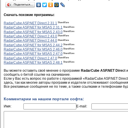
Поделиться…
Скачать похожие программы:
ShareWare
RadarCube ASP.NET Direct 2.31.1
ShareWare
RadarCube ASP.NET for MSAS 2.31.1
ShareWare
RadarCube ASP.NET for MSAS 2.43.0
ShareWare
RadarCube ASP.NET Direct 2.43.0
ShareWare
RadarCube ASP.NET Direct 2.44.0
ShareWare
RadarCube ASP.NET for MSAS 2.44.2
ShareWare
RadarCube ASP.NET for MSAS 2.46.0
ShareWare
RadarCube ASP.NET for MSAS 2.47.0
ShareWare
RadarCube ASP.NET Direct 2.47.0
ShareWare
RadarCube ASP.NET for MSAS 2.48.1
Вы можете оставить своё мнение о программе
RadarCube ASP.NET Direct
и
сообщить о битой ссылке на скачивание.
Если у Вас есть вопрос по работе с программой «RadarCube ASP.NET Direct
здесь, так как многие авторы программ и издатели отслеживают сообщения
Все рекламные сообщения не по теме, а также ссылками и телефонами буд
Комментарии на нашем портале софта:
Имя:
E-mail: