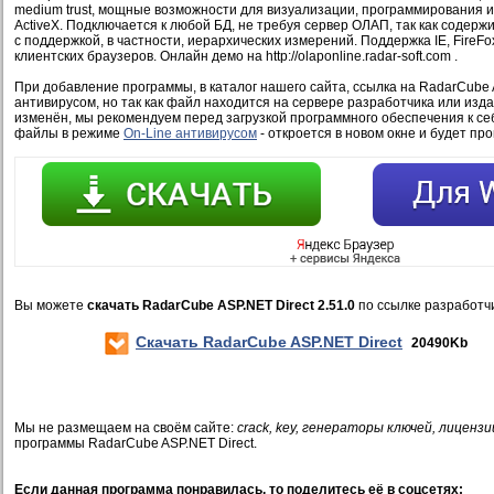
medium trust, мощные возможности для визуализации, программирования и
ActiveX. Подключается к любой БД, не требуя сервер ОЛАП, так как содер
с поддержкой, в частности, иерархических измерений. Поддержка IE, FireFox
клиентских браузеров. Онлайн демо на http://olaponline.radar-soft.com .
При добавление программы, в каталог нашего сайта, ссылка на RadarCube 
антивирусом, но так как файл находится на сервере разработчика или изд
изменён, мы рекомендуем перед загрузкой программного обеспечения к се
файлы в режиме
On-Line антивирусом
- откроется в новом окне и будет пр
Вы можете
скачать RadarCube ASP.NET Direct 2.51.0
по ссылке разработч
Скачать RadarCube ASP.NET Direct
20490Kb
Мы не размещаем на своём сайте:
crack, key, генераторы ключей, лицензи
программы RadarCube ASP.NET Direct.
Если данная программа понравилась, то поделитесь её в соцсетях: