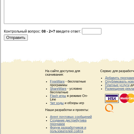
Контрольный вопрос:
08 - 2=?
введите ответ:
На сайте доступно для
Сервис для разработч
скачивания:
Добавить програм
FreeWare
- бесплатные
Опубликовать нов
программы
Платные услуги
дл
ShareWare
- условно
Размещение рекл
бесплатные
Flash игры
в режиме On-
Line
Чит коды
и обзоры игр
Наши разработки и проекты:
Агент почтовых сообщений
Создание дистрибутива
программ
Форум разработчиков и
пользователей софта