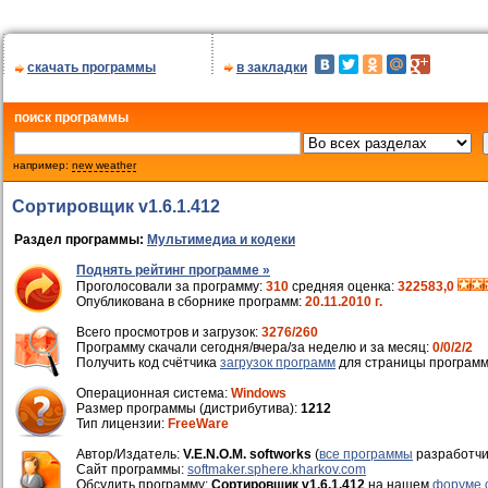
скачать программы
в закладки
поиск программы
например:
new weather
Сортировщик v1.6.1.412
Раздел программы:
Мультимедиа и кодеки
Поднять рейтинг программе »
Проголосовали за программу:
310
средняя оценка:
322583,0
Опубликована в сборнике программ:
20.11.2010 г.
Всего просмотров и загрузок:
3276/260
Программу скачали сегодня/вчера/за неделю и за месяц:
0/0/2/2
Получить код счётчика
загрузок программ
для страницы программ
Операционная система:
Windows
Размер программы (дистрибутива):
1212
Тип лицензии:
FreeWare
Автор/Издатель:
V.E.N.O.M. softworks
(
все программы
разработчи
Cайт программы:
softmaker.sphere.kharkov.com
Обсудить программу:
Сортировщик v1.6.1.412
на нашем
форуме 