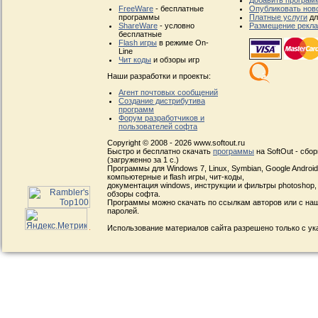
Добавить програм
FreeWare
- бесплатные
Опубликовать нов
программы
Платные услуги
дл
ShareWare
- условно
Размещение рекл
бесплатные
Flash игры
в режиме On-
Line
Чит коды
и обзоры игр
Наши разработки и проекты:
Агент почтовых сообщений
Создание дистрибутива
программ
Форум разработчиков и
пользователей софта
Copyright © 2008 - 2026 www.softout.ru
Быстро и бесплатно скачать
программы
на SoftOut - сбо
(загруженно за 1 с.)
Программы для Windows 7, Linux, Symbian, Google Android, 
компьютерные и flash игры, чит-коды,
документация windows, инструкции и фильтры photoshop,
обзоры софта.
Программы можно скачать по ссылкам авторов или с наш
паролей.
Использование материалов сайта разрешено только с ук