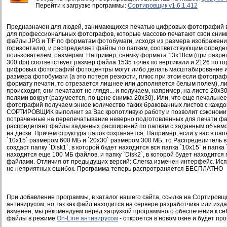
Перейти к загрузке программы:
Сортировщик v1.6.1.412
Предназначен для людей, занимающихся печатью цифровых фотографий в
для профессиональных фотографов, которые массово печатают свои снимк
файлы JPG и TIF по форматам фотобумаги, исходя из размера изображения
горизонтали), и распределяет файлы по папкам, соответствующим опред
пользователем, размерам. Например, снимку формата 13х18см (при разре
300 dpi) соответствует размер файла 1535 точек по вертикали и 2126 по г
цифровых фотографий фотоцентры могут либо делать масштабирование и
размера фотобумаги (а это потеря резкости, плюс при этом если фотогра
формату печати, то отрезается лишнее или дополняется белым полем), либ
происходит, они печатают не глядя... и получаем, например, на листе 20х
полями вокруг (разумеется, по цене снимка 20х30). Или, что еще печальнее
фотографий получаем энное количество таких бракованных листов с каждо
СОРТИРОВЩИК выполнит за Вас кропотливую работу и позволит сэкономит
потраченные на перепечатывание неверно подготовленных для печати 
распределяет файлы заданных расширений по папкам с заданным объем
на диски. Причем структура папок сохраняется. Например, если у вас в папк
`10х15` размером 600 МБ и `20х30` размером 300 МБ, то Распределитель 
создаст папку `Disk1`, в которой бкдет находится вся папка `10х15` и папка 
находится еще 100 МБ файлов, и папку `Disk2`, в которой будет находится
файлами. Отличия от предыдущих версий: Слегка изменен интерфейс. Исп
но неприятных ошибок. Программа теперь распротраняется БЕСПЛАТНО
При добавление программы, в каталог нашего сайта, ссылка на Сортировщик
антивирусом, но так как файл находится на сервере разработчика или изд
изменён, мы рекомендуем перед загрузкой программного обеспечения к се
файлы в режиме
On-Line антивирусом
- откроется в новом окне и будет пр