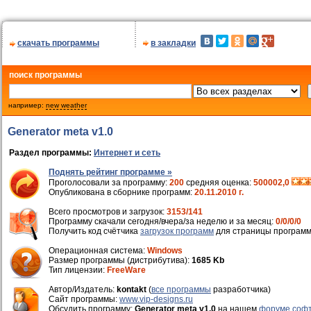
скачать программы
в закладки
поиск программы
например:
new weather
Generator meta v1.0
Раздел программы:
Интернет и сеть
Поднять рейтинг программе »
Проголосовали за программу:
200
средняя оценка:
500002,0
Опубликована в сборнике программ:
20.11.2010 г.
Всего просмотров и загрузок:
3153/141
Программу скачали сегодня/вчера/за неделю и за месяц:
0/0/0/0
Получить код счётчика
загрузок программ
для страницы программ
Операционная система:
Windows
Размер программы (дистрибутива):
1685 Kb
Тип лицензии:
FreeWare
Автор/Издатель:
kontakt
(
все программы
разработчика)
Cайт программы:
www.vip-designs.ru
Обсудить программу:
Generator meta v1.0
на нашем
форуме соф