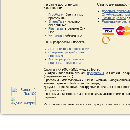
На сайте доступно для
Сервис для разработч
скачивания:
Добавить програм
FreeWare
- бесплатные
Опубликовать нов
программы
Платные услуги
дл
ShareWare
- условно
Размещение рекл
бесплатные
Flash игры
в режиме On-
Line
Чит коды
и обзоры игр
Наши разработки и проекты:
Агент почтовых сообщений
Создание дистрибутива
программ
Форум разработчиков и
пользователей софта
Copyright © 2008 - 2026 www.softout.ru
Быстро и бесплатно скачать
программы
на SoftOut - сбо
(загруженно за 2 с.)
Программы для Windows 7, Linux, Symbian, Google Android, 
компьютерные и flash игры, чит-коды,
документация windows, инструкции и фильтры photoshop,
обзоры софта.
Программы можно скачать по ссылкам авторов или с наш
паролей.
Использование материалов сайта разрешено только с ук