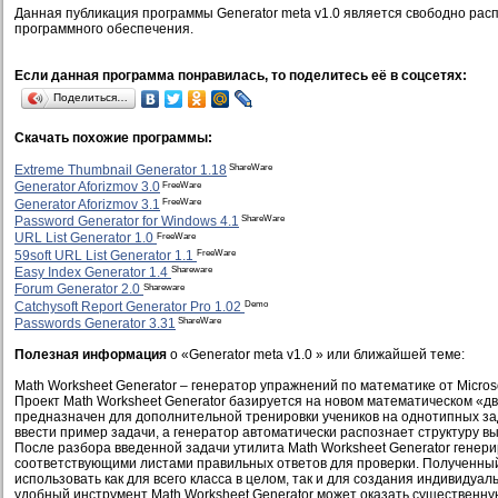
Данная публикация программы Generator meta v1.0 является свободно ра
программного обеспечения.
Если данная программа понравилась, то поделитесь её в соцсетях:
Поделиться…
Скачать похожие программы:
ShareWare
Extreme Thumbnail Generator 1.18
FreeWare
Generator Aforizmov 3.0
FreeWare
Generator Aforizmov 3.1
ShareWare
Password Generator for Windows 4.1
FreeWare
URL List Generator 1.0
FreeWare
59soft URL List Generator 1.1
Shareware
Easy Index Generator 1.4
Shareware
Forum Generator 2.0
Demo
Catchysoft Report Generator Pro 1.02
ShareWare
Passwords Generator 3.31
Полезная информация
о «Generator meta v1.0 » или ближайшей теме:
Math Worksheet Generator – генератор упражнений по математике от Microso
Проект Math Worksheet Generator базируется на новом математическом «дви
предназначен для дополнительной тренировки учеников на однотипных за
ввести пример задачи, а генератор автоматически распознает структуру в
После разбора введенной задачи утилита Math Worksheet Generator генери
соответствующими листами правильных ответов для проверки. Полученны
использовать как для всего класса в целом, так и для создания индивидуа
удобный инструмент Math Worksheet Generator может оказать существенную