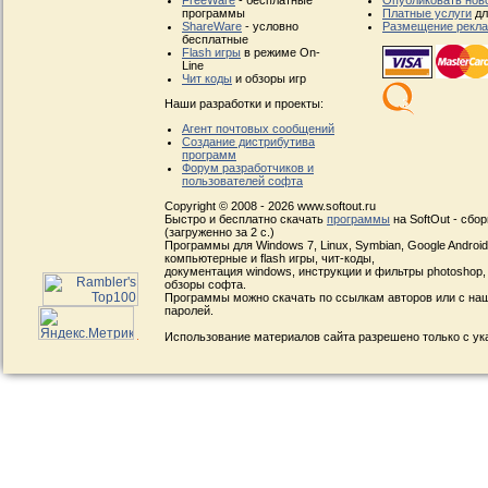
FreeWare
- бесплатные
Опубликовать нов
программы
Платные услуги
дл
ShareWare
- условно
Размещение рекл
бесплатные
Flash игры
в режиме On-
Line
Чит коды
и обзоры игр
Наши разработки и проекты:
Агент почтовых сообщений
Создание дистрибутива
программ
Форум разработчиков и
пользователей софта
Copyright © 2008 - 2026 www.softout.ru
Быстро и бесплатно скачать
программы
на SoftOut - сбо
(загруженно за 2 с.)
Программы для Windows 7, Linux, Symbian, Google Android, 
компьютерные и flash игры, чит-коды,
документация windows, инструкции и фильтры photoshop,
обзоры софта.
Программы можно скачать по ссылкам авторов или с наш
паролей.
Использование материалов сайта разрешено только с ук