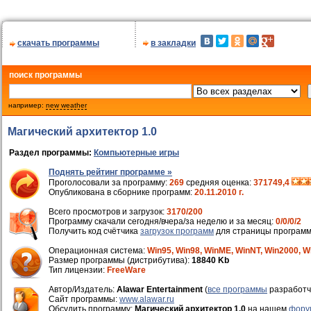
скачать программы
в закладки
поиск программы
например:
new weather
Магический архитектор 1.0
Раздел программы:
Компьютерные игры
Поднять рейтинг программе »
Проголосовали за программу:
269
средняя оценка:
371749,4
Опубликована в сборнике программ:
20.11.2010 г.
Всего просмотров и загрузок:
3170/200
Программу скачали сегодня/вчера/за неделю и за месяц:
0/0/0/2
Получить код счётчика
загрузок программ
для страницы программ
Операционная система:
Win95, Win98, WinME, WinNT, Win2000, W
Размер программы (дистрибутива):
18840 Kb
Тип лицензии:
FreeWare
Автор/Издатель:
Alawar Entertainment
(
все программы
разработч
Cайт программы:
www.alawar.ru
Обсудить программу:
Магический архитектор 1.0
на нашем
фору