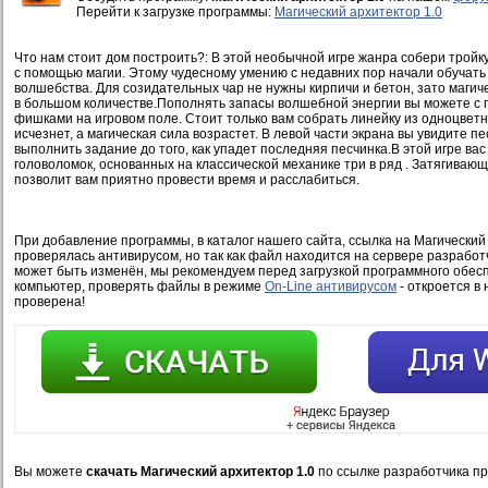
Перейти к загрузке программы:
Магический архитектор 1.0
Что нам стоит дом построить?: В этой необычной игре жанра собери тройк
с помощью магии. Этому чудесному умению с недавних пор начали обучать
волшебства. Для созидательных чар не нужны кирпичи и бетон, зато маги
в большом количестве.Пополнять запасы волшебной энергии вы можете с
фишками на игровом поле. Стоит только вам собрать линейку из одноцветны
исчезнет, а магическая сила возрастет. В левой части экрана вы увидите п
выполнить задание до того, как упадет последняя песчинка.В этой игре ва
головоломок, основанных на классической механике три в ряд . Затягиваю
позволит вам приятно провести время и расслабиться.
При добавление программы, в каталог нашего сайта, ссылка на Магический 
проверялась антивирусом, но так как файл находится на сервере разработ
может быть изменён, мы рекомендуем перед загрузкой программного обесп
компьютер, проверять файлы в режиме
On-Line антивирусом
- откроется в 
проверена!
Вы можете
скачать Магический архитектор 1.0
по ссылке разработчика п