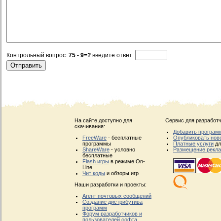
Контрольный вопрос:
75 - 9=?
введите ответ:
На сайте доступно для
Сервис для разработч
скачивания:
Добавить програм
FreeWare
- бесплатные
Опубликовать нов
программы
Платные услуги
дл
ShareWare
- условно
Размещение рекл
бесплатные
Flash игры
в режиме On-
Line
Чит коды
и обзоры игр
Наши разработки и проекты:
Агент почтовых сообщений
Создание дистрибутива
программ
Форум разработчиков и
пользователей софта