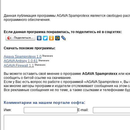
Данная публикация программы AGAVA Spamprotexx является свободно рас
программного обеспечения.
Если данная программа понравилась, то поделитесь её в соцсетях:
Поделиться…
Скачать похожие программы:
Shareware
Agava Spamprotexx 1.0
Shareware
AGAVA Antispy 1.0.61
Shareware
AGAVA Firewall 1.1
Вы можете оставить своё мнение о программе
AGAVA Spamprotexx
или ко
сообщить о битой ссылке на скачивание.
Если у Вас есть вопрос по работе с программой «AGAVA Spamprotexx », Вы м
как многие авторы программ и издатели отслеживают сообщения на этом с
Все рекламные сообщения не по теме, а также ссылками и телефонами буд
Комментарии на нашем портале софта:
Имя:
E-mail: