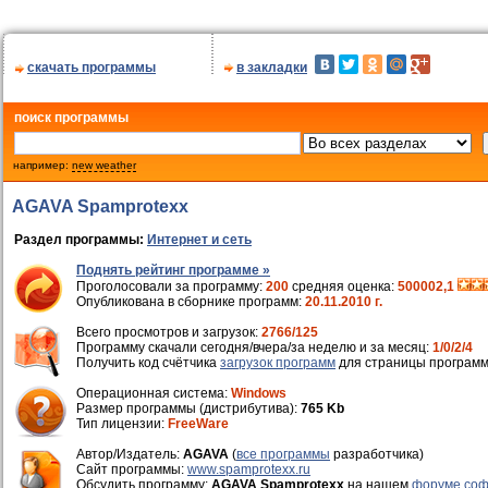
скачать программы
в закладки
поиск программы
например:
new weather
AGAVA Spamprotexx
Раздел программы:
Интернет и сеть
Поднять рейтинг программе »
Проголосовали за программу:
200
средняя оценка:
500002,1
Опубликована в сборнике программ:
20.11.2010 г.
Всего просмотров и загрузок:
2766/125
Программу скачали сегодня/вчера/за неделю и за месяц:
1/0/2/4
Получить код счётчика
загрузок программ
для страницы программ
Операционная система:
Windows
Размер программы (дистрибутива):
765 Kb
Тип лицензии:
FreeWare
Автор/Издатель:
AGAVA
(
все программы
разработчика)
Cайт программы:
www.spamprotexx.ru
Обсудить программу:
AGAVA Spamprotexx
на нашем
форуме соф