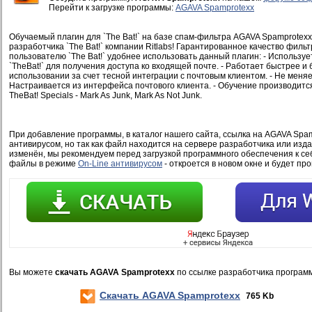
Перейти к загрузке программы:
AGAVA Spamprotexx
Обучаемый плагин для `The Bat!` на базе спам-фильтра AGAVA Spamprotexx
разработчика `The Bat!` компании Ritlabs! Гарантированное качество филь
пользователю `The Bat!` удобнее использовать данный плагин: - Использ
`TheBat!` для получения доступа ко входящей почте. - Работает быстрее и 
использовании за счет тесной интеграции с почтовым клиентом. - Не меняет
Настраивается из интерфейса почтового клиента. - Обучение производит
TheBat! Specials - Mark As Junk, Mark As Not Junk.
При добавление программы, в каталог нашего сайта, ссылка на AGAVA Spam
антивирусом, но так как файл находится на сервере разработчика или изд
изменён, мы рекомендуем перед загрузкой программного обеспечения к се
файлы в режиме
On-Line антивирусом
- откроется в новом окне и будет пр
Вы можете
скачать AGAVA Spamprotexx
по ссылке разработчика програм
Скачать AGAVA Spamprotexx
765 Kb