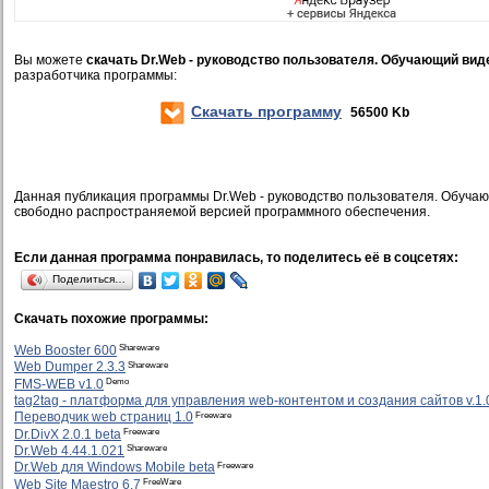
Вы можете
скачать Dr.Web - руководство пользователя. Обучающий вид
разработчика программы:
Скачать программу
56500 Kb
Данная публикация программы Dr.Web - руководство пользователя. Обучаю
свободно распространяемой версией программного обеспечения.
Если данная программа понравилась, то поделитесь её в соцсетях:
Поделиться…
Скачать похожие программы:
Shareware
Web Booster 600
Shareware
Web Dumper 2.3.3
Demo
FMS-WEB v1.0
tag2tag - платформа для управления web-контентом и создания сайтов v.1.
Freeware
Переводчик web страниц 1.0
Freeware
Dr.DivX 2.0.1 beta
Shareware
Dr.Web 4.44.1.021
Freeware
Dr.Web для Windows Mobile beta
FreeWare
Web Site Maestro 6.7