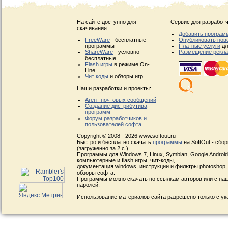
На сайте доступно для
Сервис для разработч
скачивания:
Добавить програм
FreeWare
- бесплатные
Опубликовать нов
программы
Платные услуги
дл
ShareWare
- условно
Размещение рекл
бесплатные
Flash игры
в режиме On-
Line
Чит коды
и обзоры игр
Наши разработки и проекты:
Агент почтовых сообщений
Создание дистрибутива
программ
Форум разработчиков и
пользователей софта
Copyright © 2008 - 2026 www.softout.ru
Быстро и бесплатно скачать
программы
на SoftOut - сбо
(загруженно за 2 с.)
Программы для Windows 7, Linux, Symbian, Google Android, 
компьютерные и flash игры, чит-коды,
документация windows, инструкции и фильтры photoshop,
обзоры софта.
Программы можно скачать по ссылкам авторов или с наш
паролей.
Использование материалов сайта разрешено только с ук