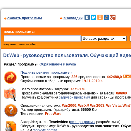
скачать программы
в закладки
поиск программы
например:
new weather
Dr.Web - руководство пользователя. Обучающий виде
Раздел программы:
Образование и наука
Поднять рейтинг программе »
Проголосовали за программу:
226
средняя оценка:
442480,0
Опубликована в сборнике программ:
19.11.2010 г.
Всего просмотров и загрузок:
3275/176
Программу скачали сегодня/вчера/за неделю и за месяц:
0/0/0/0
Получить код счётчика
загрузок программ
для страницы программ
Операционная система:
Win2000, WinXP, Win2003, WinVista, Win7
Размер программы (дистрибутива):
56500 Kb
Тип лицензии:
FreeWare
Автор/Издатель:
Teachvideo
(
все программы
разработчика)
Обсудить программу:
Dr.Web - руководство пользователя. Обуч
нашем
форуме софта