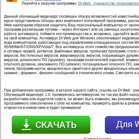
Перейти к загрузке программы:
Dr.Web - руководство пользовате
Данный обучающий видеокурс посвящен обзору возможностей известнейше
курсе представлены обзоры всех компонент популярной программы, расска
Web наилучшим образом защитить Ваш персональный компьютер от прон
программ различными путями – через Интернет или на сменных носителях.
работе антивируса, поймете его преимущества и, возможно, сделайте выбор
на свой компьютер. Антивирус Dr.Web для Windows обеспечивает надежну
кода компьютеров, работающих под управлением операционных систем W
95/98/Me/NT/2000/XP/Vista/7. Все антивирусы этого семейства предназнач
и сетевых червей, руткитов, файловых вирусов, троянских программ, стел
вирусов, бестелесных вирусов, макровирусов, вирусов, поражающих докумен
вирусов, шпионского ПО (spyware), программ-похитителей паролей, клави
платного дозвона, рекламного ПО (adware), потенциально опасного ПО, хак
люков, программ-шуток, вредоносных скриптов и других вредоносных объект
скаминг-, фарминг-, фишинг-сообщений и технического спама. Смотрите и у
При добавление программы, в каталог нашего сайта, ссылка на Dr.Web - ру
Обучающий видеокурс 1.0, проверялась антивирусом, но так как файл нахо
разработчика или издателя софта, он может быть изменён, мы рекомендуе
программного обеспечения к себе на компьютер, проверять файлы в режи
откроется в новом окне и будет проверена!