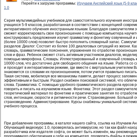
Перейти к загрузке программы:
Изучаем Английский язык (5-9 кл
1.0
Серия мультимедийных учебников для самостоятельного изучения иностра
учащихся 5-9 классов, разработанная в соответствии с концепцией соврем
интерактивного обучения иностранным языкам. Благодаря самоучителям э
сможет корректировать свое произношение с помощью компьютера научит
конструировать предложения изучит грамматику и фонетику озвученный и
(более 10000 слов) позволит быстро пополнить словарный запас. Самоучи
разделов: Диалог: Состоит из более 100 диалоговых ситуаций из жизни. К
словарь, грамматические пояснения, упражнения по отработке произноше
слов и фраз. Ребенок сможет стать активным участником диалогов, модели
помощью микрофона. Словарь: Иллюстрированный и озвученный словарь к
10000 слов, что достаточно для свободного общения на языке. Работа со с
и проходит в интерактивном режиме, где вместе с виртуальным учителем 
знакомится со словами их произношением, потом учится правильно писать,
Такая система, мобилизуя все механизмы памяти, делает процесс запоми
эффективным и быстрым. Раздел снабжен поисковой системой, что облегч
слова. Грамматика: С помощью удобного грамматического раздела курсов 
говорить и писать на изучаемом языке. Фонетика: Этот раздел самоучит
теоретический материал по фонетике и практические занятия по отработ
слов, интонации, скорости и ритмичности речи. Страноведение. Большой 
страноведению. Администрирование. Курсы снабжены уникальной системо
учебного процесса.
При добавление программы, в каталог нашего сайта, ссылка на Изучаем Англ
Обучающий видеокурс 1.0, проверялась антивирусом, но так как файл нахо
разработчика или издателя софта, он может быть изменён, мы рекомендуе
программного обеспечения к себе на компьютер, проверять файлы в режи