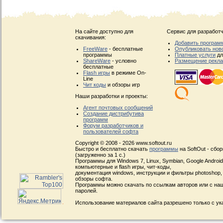
На сайте доступно для
Сервис для разработч
скачивания:
Добавить програм
FreeWare
- бесплатные
Опубликовать нов
программы
Платные услуги
дл
ShareWare
- условно
Размещение рекл
бесплатные
Flash игры
в режиме On-
Line
Чит коды
и обзоры игр
Наши разработки и проекты:
Агент почтовых сообщений
Создание дистрибутива
программ
Форум разработчиков и
пользователей софта
Copyright © 2008 - 2026 www.softout.ru
Быстро и бесплатно скачать
программы
на SoftOut - сбо
(загруженно за 1 с.)
Программы для Windows 7, Linux, Symbian, Google Android, 
компьютерные и flash игры, чит-коды,
документация windows, инструкции и фильтры photoshop,
обзоры софта.
Программы можно скачать по ссылкам авторов или с наш
паролей.
Использование материалов сайта разрешено только с ук