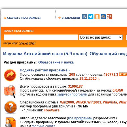
скачать программы
в закладки
поиск программы
например:
new weather
Изучаем Английский язык (5-9 класс). Обучающий вид
Раздел программы:
Образование и наука
Поднять рейтинг программе »
Проголосовали за программу:
208
средняя оценка:
480771,3
Опубликована в сборнике программ:
19.11.2010 г.
Всего просмотров и загрузок:
3199/187
Программу скачали сегодня/вчера/за неделю и за месяц:
0/0/0/0
Получить код счётчика
загрузок программ
для страницы программ
Операционная система:
Win2000, WinXP, Win2003, WinVista, Win7
Размер программы (дистрибутива):
96 Мб
Тип лицензии:
FreeWare
Автор/Издатель:
Teachvideo
(
все программы
разработчика)
Обсудить программу:
Изучаем Английский язык (5-9 класс). Об
нашем
форуме софта