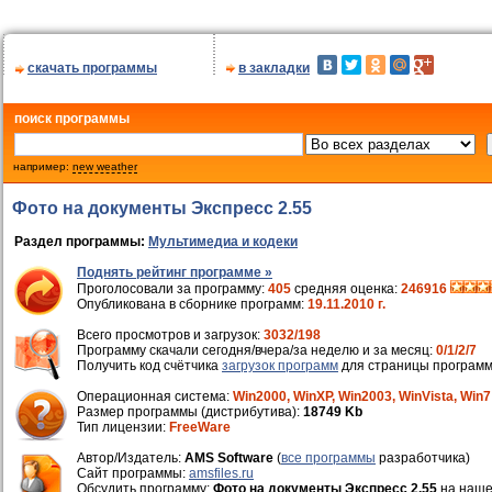
скачать программы
в закладки
поиск программы
например:
new weather
Фото на документы Экспресс 2.55
Раздел программы:
Мультимедиа и кодеки
Поднять рейтинг программе »
Проголосовали за программу:
405
средняя оценка:
246916
Опубликована в сборнике программ:
19.11.2010 г.
Всего просмотров и загрузок:
3032/198
Программу скачали сегодня/вчера/за неделю и за месяц:
0/1/2/7
Получить код счётчика
загрузок программ
для страницы программ
Операционная система:
Win2000, WinXP, Win2003, WinVista, Win7
Размер программы (дистрибутива):
18749 Kb
Тип лицензии:
FreeWare
Автор/Издатель:
AMS Software
(
все программы
разработчика)
Cайт программы:
amsfiles.ru
Обсудить программу:
Фото на документы Экспресс 2.55
на наш