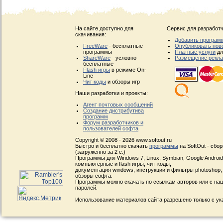
На сайте доступно для
Сервис для разработч
скачивания:
Добавить програм
FreeWare
- бесплатные
Опубликовать нов
программы
Платные услуги
дл
ShareWare
- условно
Размещение рекл
бесплатные
Flash игры
в режиме On-
Line
Чит коды
и обзоры игр
Наши разработки и проекты:
Агент почтовых сообщений
Создание дистрибутива
программ
Форум разработчиков и
пользователей софта
Copyright © 2008 - 2026 www.softout.ru
Быстро и бесплатно скачать
программы
на SoftOut - сбо
(загруженно за 2 с.)
Программы для Windows 7, Linux, Symbian, Google Android, 
компьютерные и flash игры, чит-коды,
документация windows, инструкции и фильтры photoshop,
обзоры софта.
Программы можно скачать по ссылкам авторов или с наш
паролей.
Использование материалов сайта разрешено только с ук