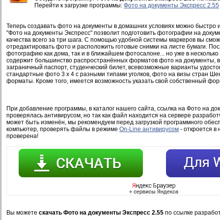
Перейти к загрузке программы:
Фото на документы Экспресс 2.55
Теперь создавать фото на документы в домашних условиях можно быстро 
"Фото на документы Экспресс" позволит подготовить фотографии на доку
качества всего за три шага. С помощью удобной системы маркеров вы смож
отредактировать фото и расположить готовые снимки на листе бумаги. Пос
фотографию как дома, так и в ближайшем фотосалоне... но уже в нескольк
содержит большинство распространённых форматов фото на документы, в
заграничный паспорт, студенческий билет, всевозможные варианты удосто
стандартные фото 3 x 4 с разными типами уголков, фото на визы стран Ше
форматы. Кроме того, имеется возможность указать свой собственный фор
При добавление программы, в каталог нашего сайта, ссылка на Фото на до
проверялась антивирусом, но так как файл находится на сервере разработ
может быть изменён, мы рекомендуем перед загрузкой программного обесп
компьютер, проверять файлы в режиме
On-Line антивирусом
- откроется в 
проверена!
Вы можете
скачать Фото на документы Экспресс 2.55
по ссылке разрабо