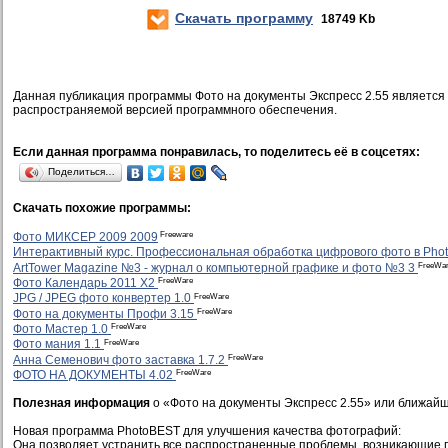
Скачать программу
18749 Kb
Данная публикация программы Фото на документы Экспресс 2.55 является
распространяемой версией программного обеспечения.
Если данная программа понравилась, то поделитесь её в соцсетях:
Поделиться…
Скачать похожие программы:
Freeware
Фото МИКСЕР 2009 2009
Интерактивный курс. Профессиональная обработка цифрового фото в Pho
FreeWa
ArtTower Magazine №3 - журнал о компьютерной графике и фото №3 3
FreeWare
Фото Календарь 2011 X2
FreeWare
JPG / JPEG фото конвертер 1.0
FreeWare
Фото на документы Профи 3.15
FreeWare
Фото Мастер 1.0
FreeWare
Фото мания 1.1
FreeWare
Анна Семенович фото заставка 1.7.2
FreeWare
ФОТО НА ДОКУМЕНТЫ 4.02
Полезная информация
о «Фото на документы Экспресс 2.55» или ближайш
Новая программа PhotoBEST для улучшения качества фотографий:
Она позволяет устранить все распространeнные проблемы, возникающие 