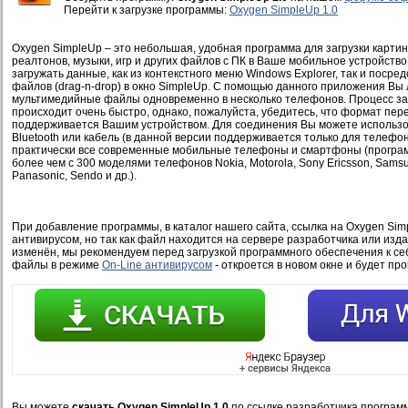
Перейти к загрузке программы:
Oxygen SimpleUp 1.0
Oxygen SimpleUp – это небольшая, удобная программа для загрузки картин
реалтонов, музыки, игр и других файлов с ПК в Ваше мобильное устройств
загружать данные, как из контекстного меню Windows Explorer, так и поср
файлов (drag-n-drop) в окно SimpleUp. С помощью данного приложения Вы 
мультимедийные файлы одновременно в несколько телефонов. Процесс за
происходит очень быстро, однако, пожалуйста, убедитесь, что формат пе
поддерживается Вашим устройством. Для соединения Вы можете использова
Bluetooth или кабель (в данной версии поддерживается только для телефо
практически все современные мобильные телефоны и смартфоны (програ
более чем с 300 моделями телефонов Nokia, Motorola, Sony Ericsson, Samsu
Panasonic, Sendo и др.).
При добавление программы, в каталог нашего сайта, ссылка на Oxygen Simp
антивирусом, но так как файл находится на сервере разработчика или изд
изменён, мы рекомендуем перед загрузкой программного обеспечения к се
файлы в режиме
On-Line антивирусом
- откроется в новом окне и будет пр
Вы можете
скачать Oxygen SimpleUp 1.0
по ссылке разработчика програм