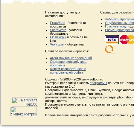
На сайте доступно для
Сервис для разработч
скачивания:
Добавить програм
FreeWare
- бесплатные
Опубликовать нов
программы
Платные услуги
дл
ShareWare
- условно
Размещение рекл
бесплатные
Flash игры
в режиме On-
Line
Чит коды
и обзоры игр
Наши разработки и проекты:
Агент почтовых сообщений
Создание дистрибутива
программ
Форум разработчиков и
пользователей софта
Copyright © 2008 - 2026 www.softout.ru
Быстро и бесплатно скачать
программы
на SoftOut - сбо
(загруженно за 2 с.)
Программы для Windows 7, Linux, Symbian, Google Android, 
компьютерные и flash игры, чит-коды,
документация windows, инструкции и фильтры photoshop,
обзоры софта.
Программы можно скачать по ссылкам авторов или с наш
паролей.
Использование материалов сайта разрешено только с ук