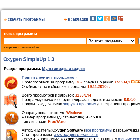
скачать программы
в закладки
поиск программы
например:
new weather
Oxygen SimpleUp 1.0
Раздел программы:
Мультимедиа и кодеки
Поднять рейтинг программе »
Проголосовали за программу:
267
средняя оценка:
374534,1
Опубликована в сборнике программ:
19.11.2010 г.
Всего просмотров и загрузок:
3130/144
Программу скачали сегодня/вчера/за неделю и за месяц:
0/0/0/0
Получить код счётчика
загрузок программ
для страницы программ
Операционная система:
Windows
Размер программы (дистрибутива):
4345 Kb
Тип лицензии:
FreeWare
Автор/Издатель:
Oxygen Software
(
все программы
разработчика)
Cайт программы:
www.oxygensoftware.com
Обсудить программу:
Oxygen SimpleUp 1.0
на нашем
форуме соф