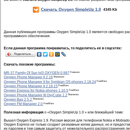
Скачать Oxygen SimpleUp 1.0
4345 Kb
Данная публикация программы Oxygen SimpleUp 1.0 является свободно р
программного обеспечения.
Если данная программа понравилась, то поделитесь её в соцсетях:
Поделиться…
Скачать похожие программы:
Freeware
MR-37 Family Of Sun lvl3 OXYGEN 0.997
Shareware
Oxygen Phone Manager II 2.16
FreeWare
Oxygen Phone Manager II for Symbian OS phones 2.18.24
FreeWare
Oxygen Phone Manager II 2.18.15
FreeWare
Oxygen Express for Nokia phones 1.10.5
Shareware
Oxygen Phone Manager III OxyCube 1.2
Shareware
Oxygen Bag 2.5.2
FreeWare
Oxygen FM Manager 2.0
Полезная информация
о «Oxygen SimpleUp 1.0 » или ближайшей теме:
Вышел Oxygen Express 1.9. Русская версия для телефонов Nokia и Mobiado
Oxygen Express не только создает резервные копии данных, но и предост
их паролем и тем самым защитить от нежелательного распространения ли