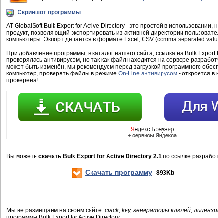
Скриншот программы
AT GlobalSoft Bulk Export for Active Directory - это простой в использовани
продукт, позволяющий экспортировать из активной директории пользовател
компьютеры. Экпорт делается в формате Excel, CSV (comma separated value
При добавление программы, в каталог нашего сайта, ссылка на Bulk Export for
проверялась антивирусом, но так как файл находится на сервере разработ
может быть изменён, мы рекомендуем перед загрузкой программного обесп
компьютер, проверять файлы в режиме
On-Line антивирусом
- откроется в 
проверена!
Вы можете
скачать Bulk Export for Active Directory 2.1
по ссылке разработ
Скачать программу
893Kb
Мы не размещаем на своём сайте:
crack, key, генераторы ключей, лицензи
программы Bulk Export for Active Directory.