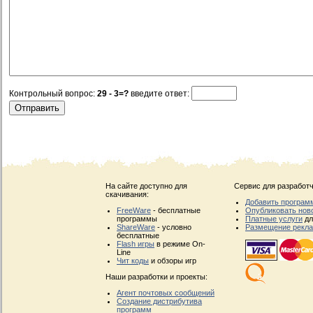
Контрольный вопрос:
29 - 3=?
введите ответ:
На сайте доступно для
Сервис для разработч
скачивания:
Добавить програм
FreeWare
- бесплатные
Опубликовать нов
программы
Платные услуги
дл
ShareWare
- условно
Размещение рекл
бесплатные
Flash игры
в режиме On-
Line
Чит коды
и обзоры игр
Наши разработки и проекты:
Агент почтовых сообщений
Создание дистрибутива
программ