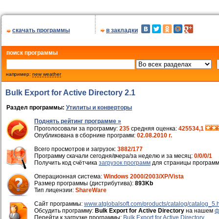
скачать программы
в закладки
поиск программы
например:
new weather
Bulk Export for Active Directory 2.1
Раздел программы:
Утилиты и конверторы
Поднять рейтинг программе »
Проголосовали за программу:
235
средняя оценка:
425534,1
Опубликована в сборнике программ:
02.08.2010 г.
Всего просмотров и загрузок:
3882/177
Программу скачали сегодня/вчера/за неделю и за месяц:
0/0/0/1
Получить код счётчика
загрузок программ
для страницы программ
Операционная система:
Windows 2000/2003/XP/Vista
Размер программы (дистрибутива):
893Kb
Тип лицензии:
ShareWare
Cайт программы:
www.atglobalsoft.com/products/catalog/catalog_5.
Обсудить программу:
Bulk Export for Active Directory
на нашем
ф
Перейти к загрузке программы:
Bulk Export for Active Directory