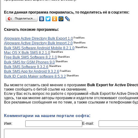
Если данная программа понравилась, то поделитесь её в соцсетях:
Поделиться…
Скачать похожие программы:
FreeWare
Algoware Active Directory Bulk Export 1.0
ShareWare
Algoware Active Directory Bulk Import 2.0
ShareWare
Bulk SMS Software Android Mobile 8.2.1.0
ShareWare
Mac OS X Bulk SMS 8.2.1.0
ShareWare
Free Bulk SMS Software 8.2.1.0
ShareWare
Bulk SMS for GSM Phones 9.0
ShareWare
Bulk SMS Software 9.3.2.6
FreeWare
Bulk SMS App for Android 9.3.2.6
ShareWare
Bulk ID Cards Maker software 8.5.3.2
Вы можете оставить своё мнение о программе
Bulk Export for Active Direc
также сообщить о битой ссылке на скачивание.
Если у Вас есть вопрос по работе с программой «Bulk Export for Active Direc
здесь, так как многие авторы программ и издатели отслеживают сообщения
Все рекламные сообщения не по теме, а также ссылками и телефонами буд
Комментарии на нашем портале софта:
Имя:
E-mail: