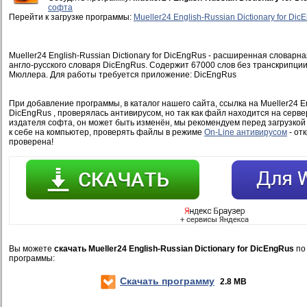
софта
Перейти к загрузке программы:
Mueller24 English-Russian Dictionary for Di
Mueller24 English-Russian Dictionary for DicEngRus - расширенная словарн
англо-русского словаря DicEngRus. Содержит 67000 слов без транскрипции
Мюллера. Для работы требуется приложение: DicEngRus
При добавление программы, в каталог нашего сайта, ссылка на Mueller24 Eng
DicEngRus , проверялась антивирусом, но так как файл находится на серв
издателя софта, он может быть изменён, мы рекомендуем перед загрузко
к себе на компьютер, проверять файлы в режиме
On-Line антивирусом
- от
проверена!
Вы можете
скачать Mueller24 English-Russian Dictionary for DicEngRus
по
программы:
Скачать программу
2.8 MB