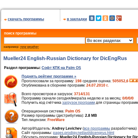
скачать программы
в закладки
поиск программы
например:
new weather
Mueller24 English-Russian Dictionary for DicEngRus
Раздел программы:
Софт КПК на Palm OS
Поднять рейтинг программе »
Проголосовали за программу:
198
средняя оценка:
505052,6
Опубликована в сборнике программ:
24.07.2010 г.
Всего просмотров и загрузок:
3714/131
Программу скачали сегодня/вчера/за неделю и за месяц:
0/0/0/0
Получить код счётчика
загрузок программ
для страницы программ
Операционная система:
Palm OS
Размер программы (дистрибутива):
2.8 MB
Тип лицензии:
FreeWare
Автор/Издатель:
Andrey Levichev
(
все программы
разработчика)
Cайт программы:
pages.prodigy.net/avl/dicengrus.html
Обсудить программу:
Mueller24 English-Russian Dictionary for 