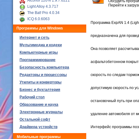
Alcohol 120% 1.9.7.6221
Обсудить програ
Перейти к загру
Light Alloy 4.3.717
The Bat! Pro 4.0.34
ICQ 6.0.6063
Программа ExpAN 1.4 (Ligh
Программы для Windows
предназначена для прове
Интернет и сеть
Мультимедиа и кодеки
Она позволяет рассчитыват
Компьютерные игры
Программирование
асфальтобетонном покрыт
Безопасность компьютера
Редакторы и процессоры
скорость по следам тормо
Утилиты и конверторы
допустимую скорость по ус
Бизнес и бухгалтерия
Рабочий стол
остановочный путь при оп
Образование и наука
Электронные журналы
удаление автомобиля от м
Остальной софт
Драйвера устройств
Интерфейс программы поз
Мобильные программы