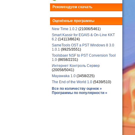
Рекомендуем скачать
Оценённые программы
New Time 1.0.2
(21006/5461)
Smart Kassir for EGAIS & On-Line KKT
6.2
(14113/8624)
SameTools OST a PST Windows 8 3.0
1.0.1
(9925/3551)
Toolsbaer NSF to PST Conversion Tool
1.0
(8658/2231)
Интернет Контроль Сервер
(20058/5041)
Mayawaka 1.0
(3458/225)
The End of the World 1.0
(5439/510)
Все по количеству оценок »
Программы по популярности »