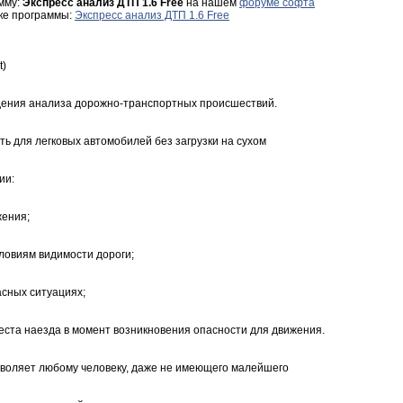
мму:
Экспресс анализ ДТП 1.6 Free
на нашем
форуме софта
зке программы:
Экспресс анализ ДТП 1.6 Free
t)
дения анализа дорожно-транспортных происшествий.
ь для легковых автомобилей без загрузки на сухом
ии:
жения;
ловиям видимости дороги;
асных ситуациях;
еста наезда в момент возникновения опасности для движения.
воляет любому человеку, даже не имеющего малейшего