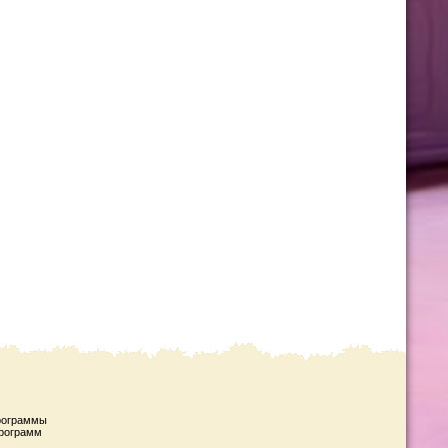
рограммы
рограмм