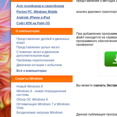
представления о методах 
Для телефонов и смартфонов
Poсket PC, Windows Mobile
анализ дорожно-транспорт
Android, iPhone и iPad
Софт КПК на Palm OS
О компьютерах
При добавление программы,
файл находится на сервер
Представление дробей в двоичных
программного обеспечения
кодах
проверена!
Представление целых чисел
Сложение чисел в двоичном
дополнительном коде
Проблема переполнении
Двоичная нотация с избытком
Всё о компьютерах
Секреты Windows
Вы можете
скачать Экспр
Новый Windows 8
Windows 8 - новая операционная
система
Обзор ОС Windows 8
Оптимизация Windows 7 и Windows
Vista
Бездисковая загрузка Windows
Данная публикация програ