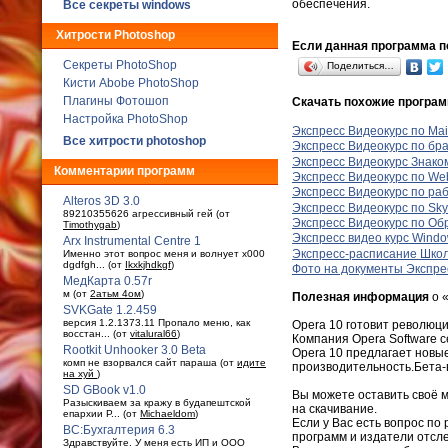
обеспечения.
Все секреты windows
Хитрости Photoshop
Если данная программа по
Секреты PhotoShop
Поделиться…
Кисти Abobe PhotoShop
Плагины Фотошоп
Скачать похожие програ
Настройка PhotoShop
Экспресс Видеокурс по Mail
Все хитрости photoshop
Экспресс Видеокурс по бр
Экспресс Видеокурс Знако
Комментарии программ
Экспресс Видеокурс по W
Экспресс Видеокурс по раб
Alteros 3D 3.0
Экспресс Видеокурс по Sk
89210355626 агрессивный гей (от
Экспресс Видеокурс по Об
Timothygab
)
Экспресс видео курс Wind
Arx Instrumental Centre 1
Экспресс-расписаниe Школ
Именно этот вопрос меня и волнует x000
dgdfgh... (от
Ikxkjhdkgf
)
Фото на документы Экспре
МедКарта 0.57r
м (от
2атьм 4ом
)
Полезная информация
о «
SVKGate 1.2.459
версия 1.2.1373.11 Пропало меню, как
Opera 10 готовит революци
восстан... (от
vitalural66
)
Компания Opera Software 
Rootkit Unhooker 3.0 Beta
Opera 10 предлагает новы
комп не взорвался сайт параша (от
идите
производительность.Бета-в
на хуй
)
SD GBook v1.0
Вы можете оставить своё 
Разыскиваем за кражу в будaпештской
на скачивание.
епархии Р... (от
Michaeldom
)
Если у Вас есть вопрос по 
ВС:Бухгалтерия 6.3
программ и издатели отсл
Здравствуйте. У меня есть ИП и ООО