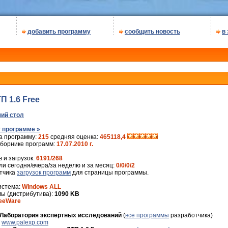
добавить программу
сообщить новость
в
П 1.6 Free
ий стол
 программе »
а программу:
215
средняя оценка:
465118,4
сборнике программ:
17.07.2010 г.
 и загрузок:
6191/268
и сегодня/вчера/за неделю и за месяц:
0/0/0/2
ётчика
загрузок программ
для страницы программы.
истема:
Windows ALL
ы (дистрибутива):
1090 KB
eeWare
Лаборатория экспертных исследований
(
все программы
разработчика)
:
www.palexp.com