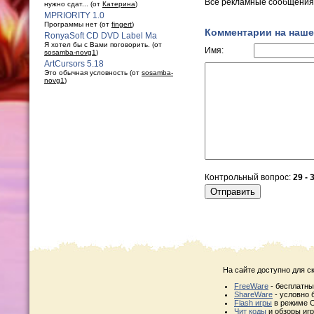
Все рекламные сообщения 
нужно сдат... (от
Катерина
)
MPRIORITY 1.0
Программы нет (от
fingert
)
Комментарии на наше
RonyaSoft CD DVD Label Ma
Я хотел бы с Вами поговорить. (от
Имя:
sosamba-novg1
)
ArtCursors 5.18
Это обычная условность (от
sosamba-
novg1
)
Контрольный вопрос:
29 - 
На сайте доступно для с
FreeWare
- бесплатн
ShareWare
- условно 
Flash игры
в режиме O
Чит коды
и обзоры игр