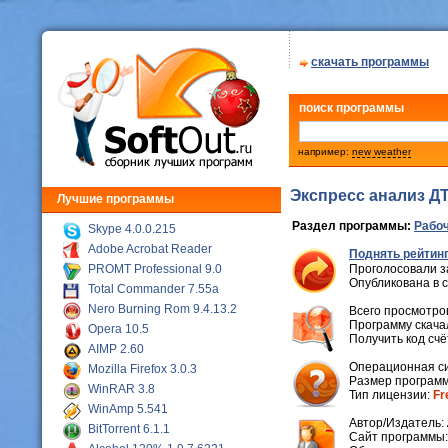
скачать программы
поиск программы
например:
new weather
Экспресс анализ ДТ
Лучшие программы
Раздел программы:
Рабоч
Skype 4.0.0.215
Adobe Acrobat Reader
Поднять рейтинг
PROMT Professional 9.0
Проголосовали з
Опубликована в 
Total Commander 7.55a
Nero Burning Rom 9.4.13.2
Всего просмотров
Программу скачал
Opera 10.5
Получить код сч
AIMP 2.60
Операционная с
Mozilla Firefox 3.0.3
Размер программ
WinRAR 3.8
Тип лицензии:
Fr
WinAmp 5.541
Автор/Издатель:
BitTorrent 6.1.1
Cайт программы