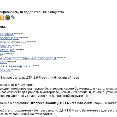
нравилась, то поделитесь её в соцсетях:
ммы:
FreeWare
.ru агент
FreeWare
аузеру Opera
FreeWare
мство с Windows 7
FreeWare
ebmoney
FreeWare
оте с QIP
FreeWare
ype
FreeWare
работка фотографий в Photoshop CS4
FreeWare
ows 7
Demo
а Сетевая версия 5.0
FreeWare
сс 2.55
Экспресс анализ ДТП 1.6 Free» или ближайшей теме:
ю на рынке браузеров:
сегодня анонсировала первую бета-версию своего браузера для настольных п
е возможности для работы в Интернете, новый интерфейс, и, конечно, улучш
ерсия Opera 10 уже доступна для бесплатной загрузки...
»
мнение о программе
Экспресс анализ ДТП 1.6 Free
или комментарии, а также
работе с программой «Экспресс анализ ДТП 1.6 Free», Вы можете задать его з
еживают сообщения на этом сайте!