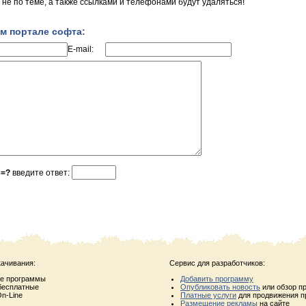
не по теме, а также ссылками и телефонами будут удаляться!
м портале софта:
E-mail:
3=?
введите ответ:
качивания:
Сервис для разработчиков:
ые программы
Добавить программу
бесплатные
Опубликовать новость
или обзор п
n-Line
Платные услуги
для продвижения п
Размещение рекламы
на сайте