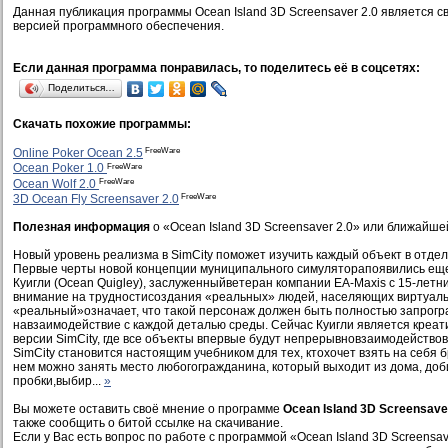
Данная публикация программы Ocean Island 3D Screensaver 2.0 является 
версией программного обеспечения.
Если данная программа понравилась, то поделитесь её в соцсетях:
Поделиться…
Скачать похожие программы:
FreeWare
Online Poker Ocean 2.5
FreeWare
Ocean Poker 1.0
FreeWare
Ocean Wolf 2.0
FreeWare
3D Ocean Fly Screensaver 2.0
Полезная информация
о «Ocean Island 3D Screensaver 2.0» или ближайше
Новый уровень реализма в SimCity поможет изучить каждый объект в отдел
Первые черты новой концепции муниципального симуляторапоявились еще 
Куигли (Ocean Quigley), заслуженныйветеран компании EA-Maxis с 15-летн
внимание на трудностисоздания «реальных» людей, населяющих виртуаль
«реальный»означает, что такой персонаж должен быть полностью запрог
навзаимодействие с каждой деталью среды. Сейчас Куигли является креа
версии SimCity, где все объекты впервые будут непрерывновзаимодействов
SimCity становится настоящим учебником для тех, ктохочет взять на себя 
нем можно занять место любогогражданина, который выходит из дома, доб
пробки,выбир...
»
Вы можете оставить своё мнение о программе
Ocean Island 3D Screensave
также сообщить о битой ссылке на скачивание.
Если у Вас есть вопрос по работе с программой «Ocean Island 3D Screensav