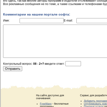
его здесь, так как многие авторы программ и издатели отслеживают сообще
Все рекламные сообщения не по теме, а также ссылками и телефонами буд
Комментарии на нашем портале софта:
Имя:
E-mail:
Контрольный вопрос:
08 - 2=?
введите ответ:
На сайте доступно для
Сервис для разработч
скачивания:
Добавить програм
FreeWare
- бесплатные
Опубликовать нов
программы
Платные услуги
дл