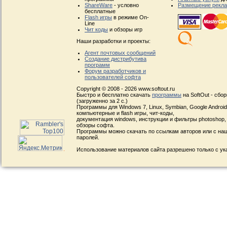
ShareWare
- условно
Размещение рекл
бесплатные
Flash игры
в режиме On-
Line
Чит коды
и обзоры игр
Наши разработки и проекты:
Агент почтовых сообщений
Создание дистрибутива
программ
Форум разработчиков и
пользователей софта
Copyright © 2008 - 2026 www.softout.ru
Быстро и бесплатно скачать
программы
на SoftOut - сбо
(загруженно за 2 с.)
Программы для Windows 7, Linux, Symbian, Google Android, 
компьютерные и flash игры, чит-коды,
документация windows, инструкции и фильтры photoshop,
обзоры софта.
Программы можно скачать по ссылкам авторов или с наш
паролей.
Использование материалов сайта разрешено только с ук