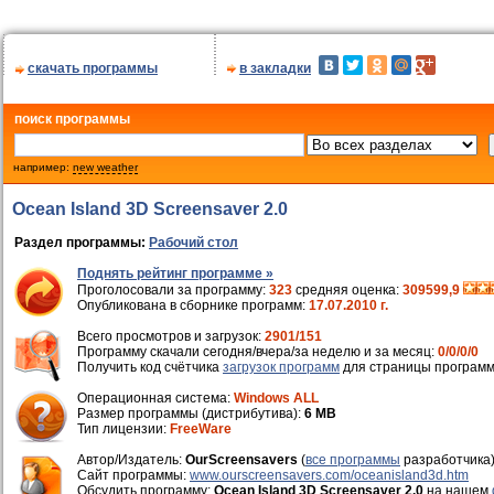
скачать программы
в закладки
поиск программы
например:
new weather
Ocean Island 3D Screensaver 2.0
Раздел программы:
Рабочий стол
Поднять рейтинг программе »
Проголосовали за программу:
323
средняя оценка:
309599,9
Опубликована в сборнике программ:
17.07.2010 г.
Всего просмотров и загрузок:
2901/151
Программу скачали сегодня/вчера/за неделю и за месяц:
0/0/0/0
Получить код счётчика
загрузок программ
для страницы программ
Операционная система:
Windows ALL
Размер программы (дистрибутива):
6 MB
Тип лицензии:
FreeWare
Автор/Издатель:
OurScreensavers
(
все программы
разработчика
Cайт программы:
www.ourscreensavers.com/oceanisland3d.htm
Обсудить программу:
Ocean Island 3D Screensaver 2.0
на нашем