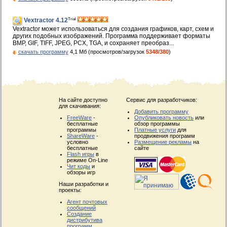
Trial
Vextractor 4.12
Vextractor может использоваться для создания графиков, карт, схем и
других подобных изображений. Программа поддерживает форматы
BMP, GIF, TIFF, JPEG, PCX, TGA, и сохраняет преобраз...
скачать программу
4,1 Мб (просмотров/загрузок
5348/380
)
На сайте доступно
Сервис для разработчиков:
для скачивания:
Добавить программу
FreeWare
-
Опубликовать новость
или
бесплатные
обзор программы
программы
Платные услуги
для
ShareWare
-
продвижения программ
условно
Размещение рекламы
на
бесплатные
сайте
Flash игры
в
режиме On-Line
Чит коды
и
обзоры игр
Наши разработки и
проекты:
Агент почтовых
сообщений
Создание
дистрибутива
программ