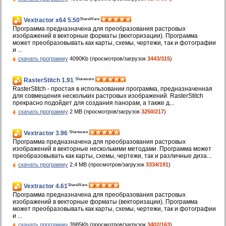
ShareWare
Vextractor x64 5.50
Программа предназначена для преобразования растровых
изображений в векторные форматы (векторизации). Программа
может преобразовывать как карты, схемы, чертежи, так и фотографии
и ...
скачать программу
4090Kb (просмотров/загрузок
3443/315
)
Shareware
RasterStitch 1.91
RasterStitch - простая в использовании программа, предназначенная
для совмещения нескольких растровых изображений. RasterStitch
прекрасно подойдет для создания панорам, а также д...
скачать программу
2 MB (просмотров/загрузок
3250/217
)
Shareware
Vextractor 3.96
Программа предназначена для преобразования растровых
изображений в векторные несколькими методами. Программа может
преобразовывать как карты, схемы, чертежи, так и различные диза...
скачать программу
2.4 MB (просмотров/загрузок
3334/191
)
ShareWare
Vextractor 4.61
Программа предназначена для преобразования растровых
изображений в векторные форматы (векторизации). Программа
может преобразовывать как карты, схемы, чертежи, так и фотографии
и ...
скачать программу
3985Kb (просмотров/загрузок
3402/163
)