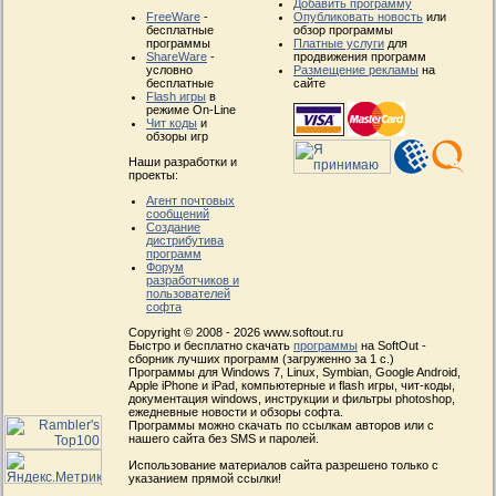
Добавить программу
FreeWare
-
Опубликовать новость
или
бесплатные
обзор программы
программы
Платные услуги
для
ShareWare
-
продвижения программ
условно
Размещение рекламы
на
бесплатные
сайте
Flash игры
в
режиме On-Line
Чит коды
и
обзоры игр
Наши разработки и
проекты:
Агент почтовых
сообщений
Создание
дистрибутива
программ
Форум
разработчиков и
пользователей
софта
Copyright © 2008 - 2026 www.softout.ru
Быстро и бесплатно скачать
программы
на SoftOut -
сборник лучших программ (загруженно за 1 с.)
Программы для Windows 7, Linux, Symbian, Google Android,
Apple iPhone и iPad, компьютерные и flash игры, чит-коды,
документация windows, инструкции и фильтры photoshop,
ежедневные новости и обзоры софта.
Программы можно скачать по ссылкам авторов или с
нашего сайта без SMS и паролей.
Использование материалов сайта разрешено только с
указанием прямой ссылки!