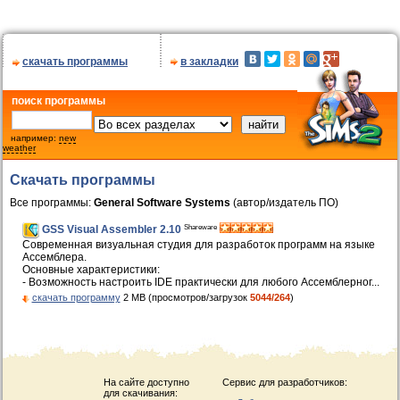
скачать программы
в закладки
поиск программы
например:
new
weather
Скачать программы
Все программы:
General Software Systems
(автор/издатель ПО)
Shareware
GSS Visual Assembler 2.10
Современная визуальная студия для разработок программ на языке
Ассемблера.
Основные характеристики:
- Возможность настроить IDE практически для любого Ассемблерног...
скачать программу
2 MB (просмотров/загрузок
5044/264
)
На сайте доступно
Сервис для разработчиков:
для скачивания: