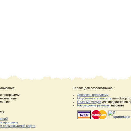
качивания:
Сервис для разработчиков:
ые программы
Добавить программу
бесплатные
Опубликовать новость
или обзор п
n-Line
Платные услуги
для продвижения п
Размещение рекламы
на сайте
ты:
щений
ва программ
 и пользователей софта