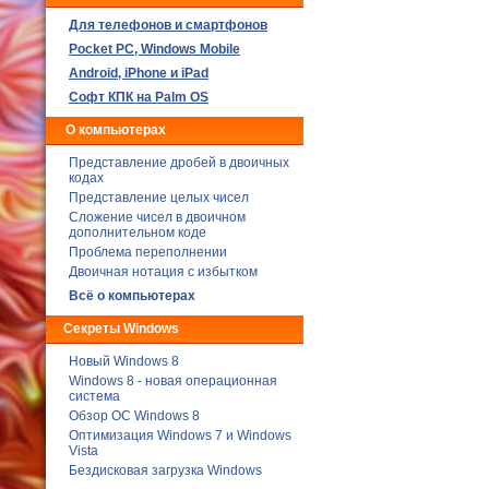
Для телефонов и смартфонов
Poсket PC, Windows Mobile
Android, iPhone и iPad
Софт КПК на Palm OS
О компьютерах
Представление дробей в двоичных
кодах
Представление целых чисел
Сложение чисел в двоичном
дополнительном коде
Проблема переполнении
Двоичная нотация с избытком
Всё о компьютерах
Секреты Windows
Новый Windows 8
Windows 8 - новая операционная
система
Обзор ОС Windows 8
Оптимизация Windows 7 и Windows
Vista
Бездисковая загрузка Windows