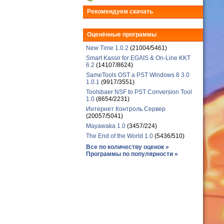
Рекомендуем скачать
Оценённые программы
New Time 1.0.2
(21004/5461)
Smart Kassir for EGAIS & On-Line KKT
6.2
(14107/8624)
SameTools OST a PST Windows 8 3.0
1.0.1
(9917/3551)
Toolsbaer NSF to PST Conversion Tool
1.0
(8654/2231)
Интернет Контроль Сервер
(20057/5041)
Mayawaka 1.0
(3457/224)
The End of the World 1.0
(5436/510)
Все по количеству оценок »
Программы по популярности »