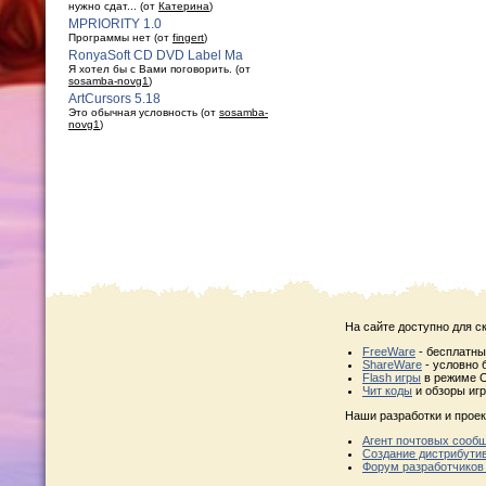
нужно сдат... (от
Катерина
)
MPRIORITY 1.0
Программы нет (от
fingert
)
RonyaSoft CD DVD Label Ma
Я хотел бы с Вами поговорить. (от
sosamba-novg1
)
ArtCursors 5.18
Это обычная условность (от
sosamba-
novg1
)
На сайте доступно для с
FreeWare
- бесплатн
ShareWare
- условно 
Flash игры
в режиме O
Чит коды
и обзоры игр
Наши разработки и проек
Агент почтовых сооб
Создание дистрибути
Форум разработчиков