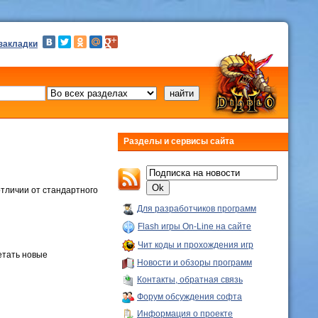
 закладки
Разделы и сервисы сайта
отличии от стандартного
Для разработчиков программ
Flash игры On-Line на сайте
Чит коды и прохождения игр
етать новые
Новости и обзоры программ
Контакты, обратная связь
Форум обсуждения софта
Информация о проекте