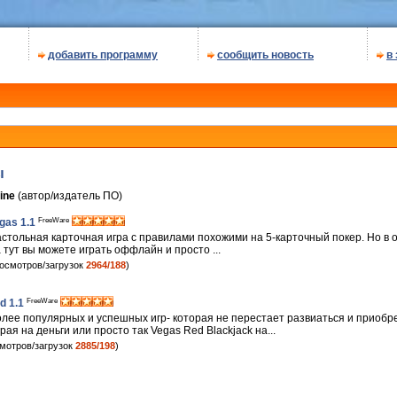
добавить программу
сообщить новость
в
ы
ine
(автор/издатель ПО)
FreeWare
gas 1.1
стольная карточная игра с правилами похожими на 5-карточный покер. Но в 
тут вы можете играть оффлайн и просто ...
осмотров/загрузок
2964/188
)
FreeWare
d 1.1
олее популярных и успешных игр- которая не перестает развиаться и приобр
ая на деньги или просто так Vegas Red Blackjack на...
мотров/загрузок
2885/198
)