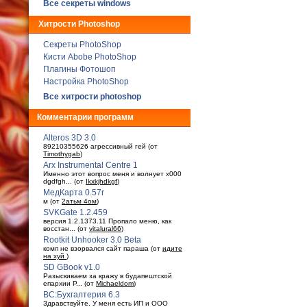
Все секреты windows
Хитрости Photoshop
Секреты PhotoShop
Кисти Abobe PhotoShop
Плагины Фотошоп
Настройка PhotoShop
Все хитрости photoshop
Комментарии программ
Alteros 3D 3.0
89210355626 агрессивный гей (от
Timothygab
)
Arx Instrumental Centre 1
Именно этот вопрос меня и волнует x000
dgdfgh... (от
Ikxkjhdkgf
)
МедКарта 0.57r
м (от
2атьм 4ом
)
SVKGate 1.2.459
версия 1.2.1373.11 Пропало меню, как
восстан... (от
vitalural66
)
Rootkit Unhooker 3.0 Beta
комп не взорвался сайт параша (от
идите
на хуй
)
SD GBook v1.0
Разыскиваем за кражу в будaпештской
епархии Р... (от
Michaeldom
)
ВС:Бухгалтерия 6.3
Здравствуйте. У меня есть ИП и ООО