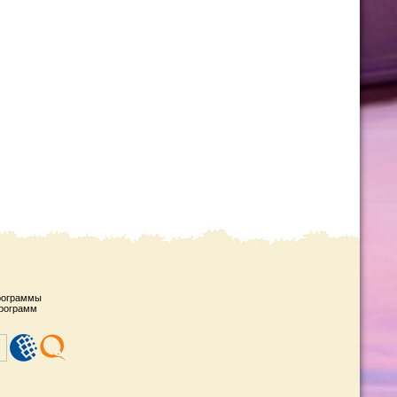
рограммы
рограмм