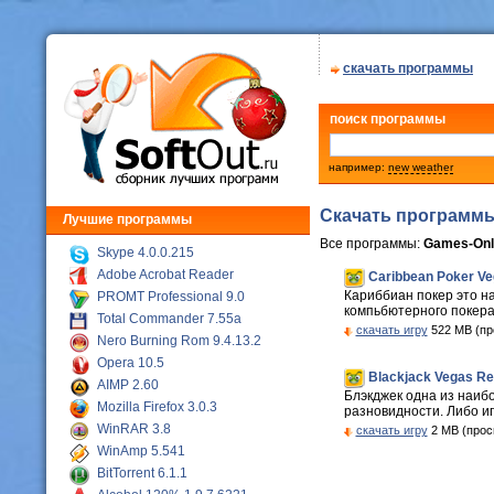
скачать программы
поиск программы
например:
new weather
Скачать программ
Лучшие программы
Все программы:
Games-Onl
Skype 4.0.0.215
Adobe Acrobat Reader
Caribbean Poker Ve
Кариббиан покер это на
PROMT Professional 9.0
компьбютерного покера 
Total Commander 7.55a
скачать игру
522 MB (пр
Nero Burning Rom 9.4.13.2
Opera 10.5
Blackjack Vegas Re
AIMP 2.60
Блэкджек одна из наиб
Mozilla Firefox 3.0.3
разновидности. Либо игр
WinRAR 3.8
скачать игру
2 MB (прос
WinAmp 5.541
BitTorrent 6.1.1