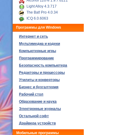
Alcohol 120% 1.9.7.6221
Light Alloy 4.3.717
The Bat! Pro 4.0.34
ICQ 6.0.6063
Программы для Windows
Интернет и сеть
Мультимедиа и кодеки
Компьютерные игры
Программирование
Безопасность компьютера
Редакторы и процессоры
Утилиты и конверторы
Бизнес и бухгалтерия
Рабочий стол
Образование и наука
Электронные журналы
Остальной софт
Драйвера устройств
Мобильные программы