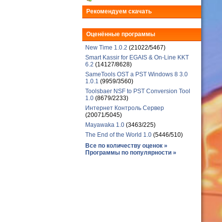
Рекомендуем скачать
Оценённые программы
New Time 1.0.2
(21022/5467)
Smart Kassir for EGAIS & On-Line KKT
6.2
(14127/8628)
SameTools OST a PST Windows 8 3.0
1.0.1
(9959/3560)
Toolsbaer NSF to PST Conversion Tool
1.0
(8679/2233)
Интернет Контроль Сервер
(20071/5045)
Mayawaka 1.0
(3463/225)
The End of the World 1.0
(5446/510)
Все по количеству оценок »
Программы по популярности »