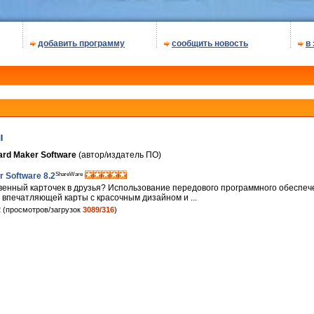
добавить программу
сообщить новость
в
ы
ard Maker Software
(автор/издатель ПО)
ShareWare
r Software 8.2
венный карточек в друзья? Использование передового программного обеспече
 впечатляющей карты с красочным дизайном и ...
 (просмотров/загрузок
3089/316
)