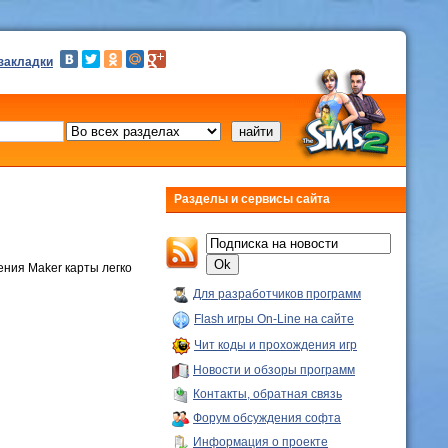
 закладки
Разделы и сервисы сайта
ния Maker карты легко
Для разработчиков программ
Flash игры On-Line на сайте
Чит коды и прохождения игр
Новости и обзоры программ
Контакты, обратная связь
Форум обсуждения софта
Информация о проекте