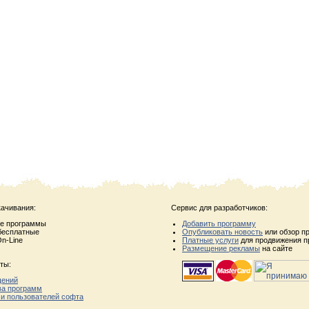
качивания:
Сервис для разработчиков:
ые программы
Добавить программу
бесплатные
Опубликовать новость
или обзор п
n-Line
Платные услуги
для продвижения п
Размещение рекламы
на сайте
ты:
щений
ва программ
 и пользователей софта