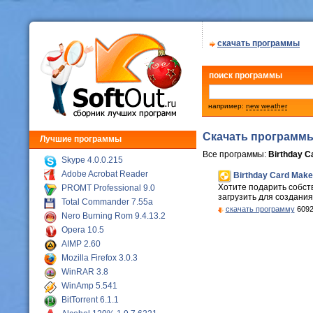
скачать программы
поиск программы
например:
new weather
Скачать программ
Лучшие программы
Все программы:
Birthday C
Skype 4.0.0.215
Adobe Acrobat Reader
Birthday Card Make
Хотите подарить собст
PROMT Professional 9.0
загрузить для создания
Total Commander 7.55a
скачать программу
6092
Nero Burning Rom 9.4.13.2
Opera 10.5
AIMP 2.60
Mozilla Firefox 3.0.3
WinRAR 3.8
WinAmp 5.541
BitTorrent 6.1.1