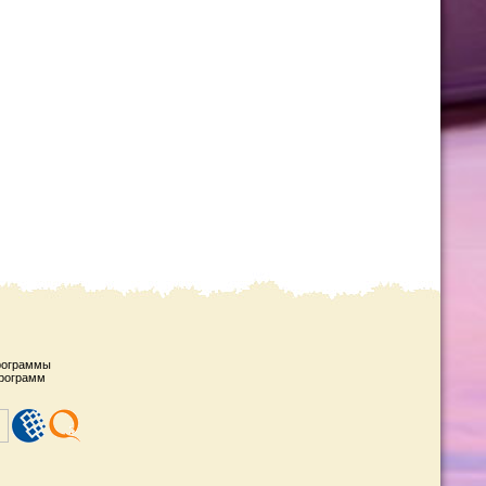
рограммы
рограмм