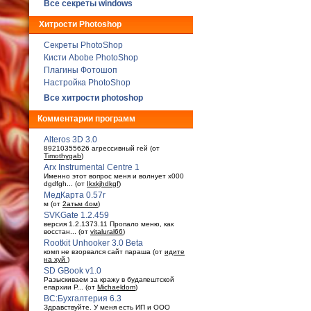
Все секреты windows
Хитрости Photoshop
Секреты PhotoShop
Кисти Abobe PhotoShop
Плагины Фотошоп
Настройка PhotoShop
Все хитрости photoshop
Комментарии программ
Alteros 3D 3.0
89210355626 агрессивный гей (от
Timothygab
)
Arx Instrumental Centre 1
Именно этот вопрос меня и волнует x000
dgdfgh... (от
Ikxkjhdkgf
)
МедКарта 0.57r
м (от
2атьм 4ом
)
SVKGate 1.2.459
версия 1.2.1373.11 Пропало меню, как
восстан... (от
vitalural66
)
Rootkit Unhooker 3.0 Beta
комп не взорвался сайт параша (от
идите
на хуй
)
SD GBook v1.0
Разыскиваем за кражу в будaпештской
епархии Р... (от
Michaeldom
)
ВС:Бухгалтерия 6.3
Здравствуйте. У меня есть ИП и ООО