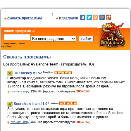
скачать программы
в закладки
поиск программы
например:
new
weather
Скачать программы
Все программы:
Avalanche Team
(автор/издатель ПО)
FreeWare
3D Hockey v1.52
Симулятор воздушного хоккея. Ваша цель, как и в обычном
воздушном хоккее, забивать голы. Выигрывает тот, кто первым забьет
12 голов. В аркадном режиме на игровом поле время от врем...
скачать игру
1397 Kb (просмотров/загрузок
2607/146
)
FreeWare
Scorch an Island 1.0
SaI - увлекательная походовая игра про танковые сражения на
летающих островах, созданная по мотивам известной игры Scorched
Earth. Игроку предстоит пройти большое количество уровне...
скачать игру
4646 Kb (просмотров/загрузок
3067/152
)