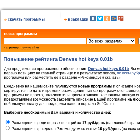
скачать программы
в закладки
поиск программы
например:
new weather
Повышение рейтинга Denvas hot keys 0.01b
Для продвижения программного обеспечения:
Denvas hot keys 0.01b
, Вы м
первых позициях на главной странице и в результатах поиска,
по всем руб
программы или разместить её в разделе «Рекомендуем скачать»
Ежедневно на нашем сайте публикуются
новые программы
и описание нов
сортируется по дате и времени размещения, так как программ очень много,
программы не просто, пользователи просматривают в основном главную ст
предоставляем возможность закрепить описание Вашей программе
на лю
небольшую оплату для поддержки нашего портала SoftOut.ru
Выберите необходимый Вам вариант и количество дней:
Размещение среди первых позиций за
17 руб./день
(на главной страни
Размещение в разделе «Рекомендуем скачать»
10 руб./день
(на всех с