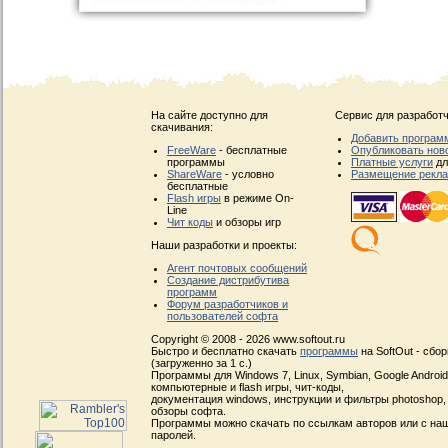
На сайте доступно для
Сервис для разработч
скачивания:
Добавить програм
FreeWare
- бесплатные
Опубликовать нов
программы
Платные услуги
дл
ShareWare
- условно
Размещение рекл
бесплатные
Flash игры
в режиме On-
Line
Чит коды
и обзоры игр
Наши разработки и проекты:
Агент почтовых сообщений
Создание дистрибутива
программ
Форум разработчиков и
пользователей софта
Copyright © 2008 - 2026 www.softout.ru
Быстро и бесплатно скачать
программы
на SoftOut - сбо
(загруженно за 1 с.)
Программы для Windows 7, Linux, Symbian, Google Android, 
компьютерные и flash игры, чит-коды,
документация windows, инструкции и фильтры photoshop,
обзоры софта.
Программы можно скачать по ссылкам авторов или с наш
паролей.